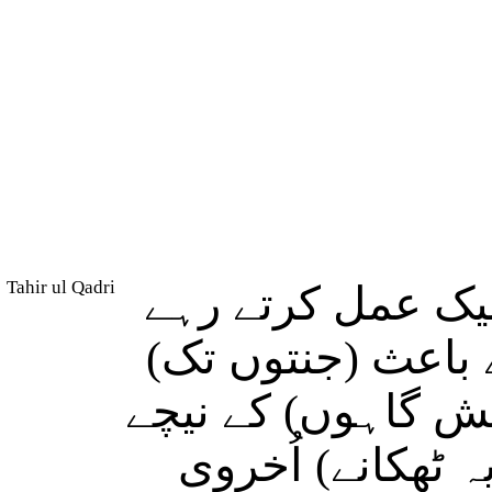
Tahir ul Qadri
نیک عمل کرتے رہے
ے باعث (جنتوں تک
ئش گاہوں) کے نیچے
ٹھکانے) اُخروی