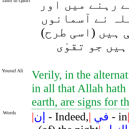
Tahir ul Qadri
 رہنے میں اور
للہ نے آسمانوں
ی ہیں (اسی طرح
یں جو تقوٰی
Yousuf Ali
Verily, in the alterna
in all that Allah hat
earth, are signs for
Words
|
إن
- Indeed,
|
في
- in