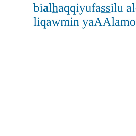
bi
a
l
h
aqqiyufa
ss
ilu al
liqawmin yaAAlamo