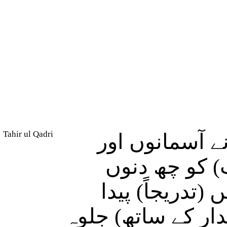
Tahir ul Qadri
ے آسمانوں اور
ت) کو چھ دنوں
(تدریجاً) پیدا
دار کے ساتھ) جلوہ