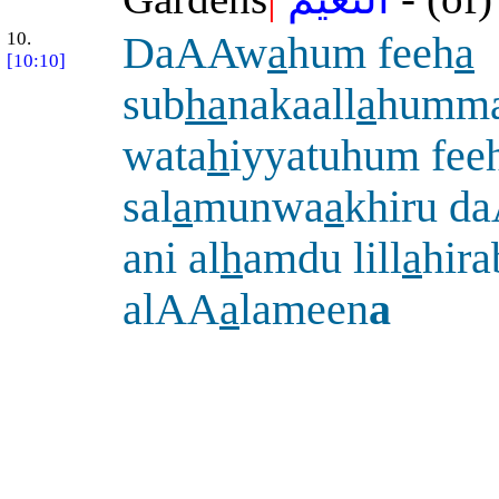
10.
DaAAw
a
hum feeh
a
[10:10]
sub
ha
nakaall
a
humm
wata
h
iyyatuhum fee
sal
a
munwa
a
khiru d
ani al
h
amdu lill
a
hira
alAA
a
lameen
a