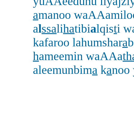
yuAAeeduhu liyajziy
a
manoo waAAamilo
a
l
ssa
li
ha
tibi
a
lqis
t
i w
kafaroo lahumshar
a
b
h
ameemin waAAa
th
aleemunbim
a
k
a
noo 