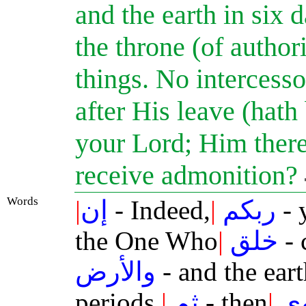
and the earth in six 
the throne (of author
things. No intercess
after His leave (hath
your Lord; Him there
receive admonition?
Words
|
إن
- Indeed,
|
ربكم
- 
the One Who
|
خلق
- 
والأرض
- and the ear
periods,
|
ثم
- then
|
ى