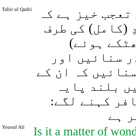
Tahir ul Qadri
تعجب خیز ہے کہ
 (کامل) کی طرف
بھٹکے ہوئے
ڈر سنائیں اور
نائیں کہ ان کے
یں بلند پایہ
(فر کہنے لگے
ر ہے
Yousuf Ali
Is it a matter of wo