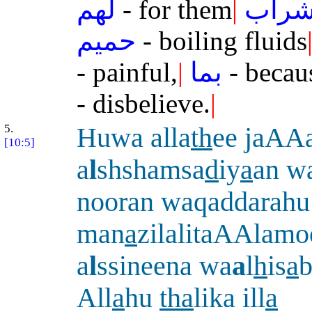
لهم
- for them
|
راب
حميم
- boiling fluids
- painful,
|
بما
- becau
- disbelieve.
|
5.
Huwa alla
th
ee jaAA
[10:5]
a
l
shshamsa
d
iy
a
an w
nooran waqaddarahu
man
a
zilalitaAAlam
a
l
ssineena wa
a
l
h
is
a
All
a
hu
tha
lika ill
a