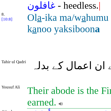
غافلون
- heedless.
|
8.
Ol
a
-ika ma/w
a
humu 
[10:8]
k
a
noo yaksiboon
a
Tahir ul Qadri
 ان اعمال کے بدلہ
Yousuf Ali
Their abode is the Fi
earned.