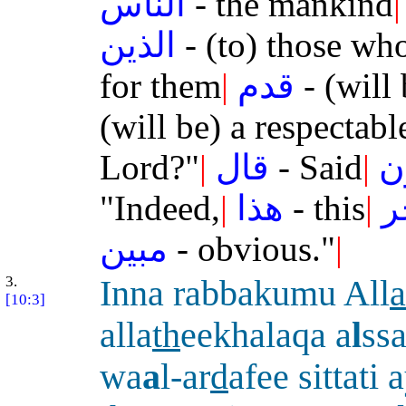
الناس
- the mankind
|
الذين
- (to) those wh
for them
|
قدم
- (will 
(will be) a respectabl
Lord?"
|
قال
- Said
|
ن
"Indeed,
|
هذا
- this
|
ر
مبين
- obvious."
|
3.
Inna rabbakumu All
a
[10:3]
alla
th
eekhalaqa a
l
ss
wa
a
l-ar
d
afee sittati 