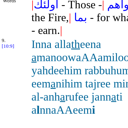
Words
|
أولئك
- Those -
|
اهم
the Fire,
|
بما
- for wh
- earn.
|
9.
Inna alla
th
eena
[10:9]
a
manoowaAAamiloo
yahdeehim rabbuhum
eem
a
nihim tajree mi
al-anh
a
rufee jann
a
ti
a
l
nnaAAeem
i