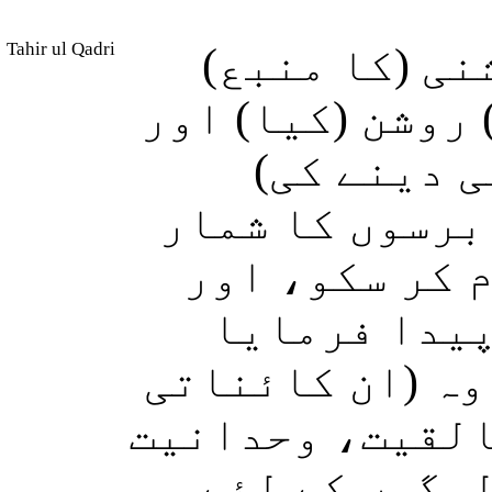
Tahir ul Qadri
شنی (کا منبع
 روشن (کیا) اور
ئی دینے کی
برسوں کا شمار
 کر سکو، اور
پیدا فرمایا
وہ (ان کائناتی
القیت، وحدانیت
لوگوں کے لئے