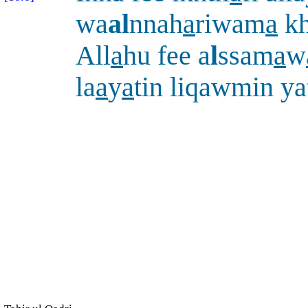
wa
al
nnah
a
riwam
a
kh
All
a
hu fee a
l
ssam
a
w
la
a
y
a
tin liqawmin ya