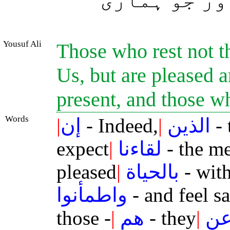
ور جو ہماری
Yousuf Ali
Those who rest not t
Us, but are pleased an
present, and those w
Words
|
إن
- Indeed,
|
الذين
- 
expect
|
لقاءنا
- the m
pleased
|
بالحياة
- with
واطمأنوا
- and feel sa
those -
|
هم
- they
|
ن