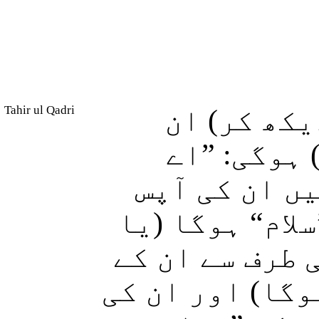
Tahir ul Qadri
(ھ کر) ان
(ہوگی: ”اے
یں ان کی آپس
لام“ ہوگا (یا
 طرف سے ان کے
وگا) اور ان کی