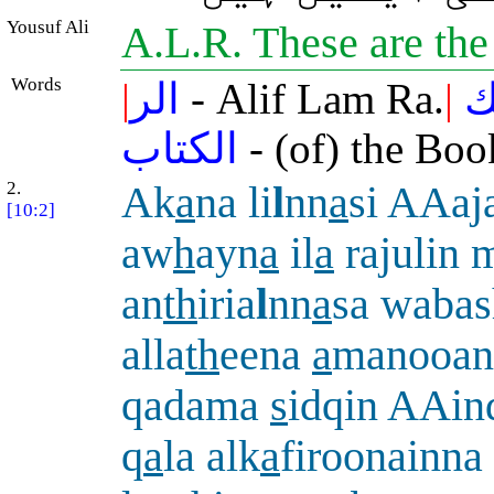
Yousuf Ali
A.L.R. These are th
Words
|
الر
- Alif Lam Ra.
|
ك
الكتاب
- (of) the Boo
2.
Ak
a
na li
l
nn
a
si AAaj
[10:2]
aw
h
ayn
a
il
a
rajulin 
an
th
iria
l
nn
a
sa wabas
alla
th
eena
a
manooan
qadama
s
idqin AAin
q
a
la alk
a
firoonainna