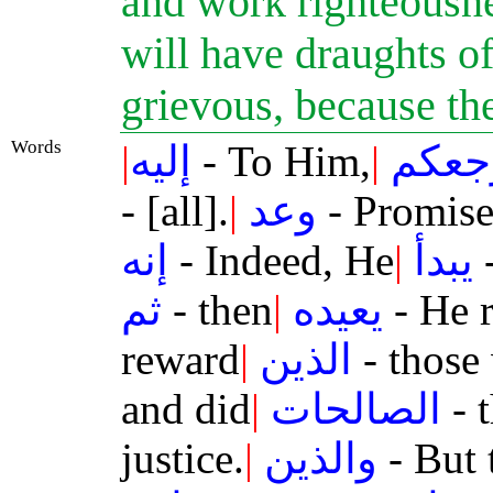
and work righteousne
will have draughts of
grievous, because th
Words
|
إليه
- To Him,
|
جعكم
- [all].
|
وعد
- Promis
إنه
- Indeed, He
|
يبدأ
-
ثم
- then
|
يعيده
- He r
reward
|
الذين
- those
and did
|
الصالحات
- 
justice.
|
والذين
- But 