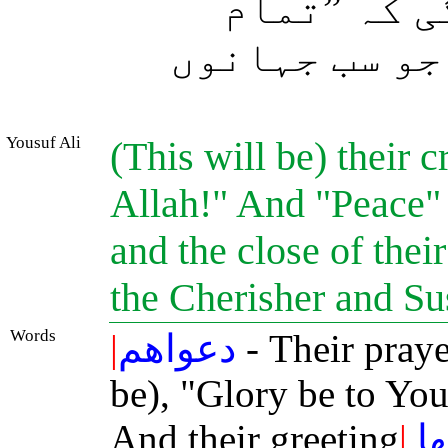
ی کہ ”تمام
جو سب جہانوں
Yousuf Ali
(This will be) their 
Allah!" And "Peace" w
and the close of their
the Cherisher and Su
Words
|
دعواهم
- Their praye
be), "Glory be to You
And their greeting
|
ها