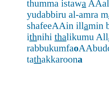
thumma istaw
a
AAa
yudabbiru al-amra m
shafeeAAin ill
a
min 
i
th
nihi
tha
likumu All
rabbukumfa
o
AAbudo
ta
th
akkaroon
a