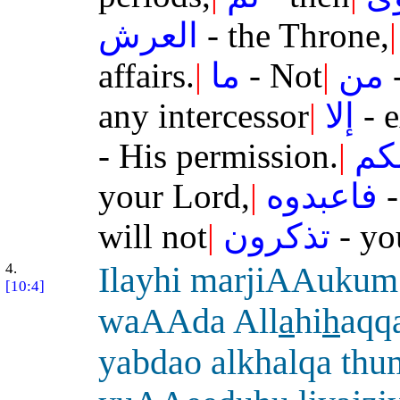
العرش
- the Throne,
|
affairs.
|
ما
- Not
|
من
-
any intercessor
|
إلا
- e
- His permission.
|
كم
your Lord,
|
فاعبدوه
-
will not
|
تذكرون
- yo
4.
Ilayhi marjiAAuku
[10:4]
waAAda All
a
hi
h
aqq
yabdao alkhalqa th