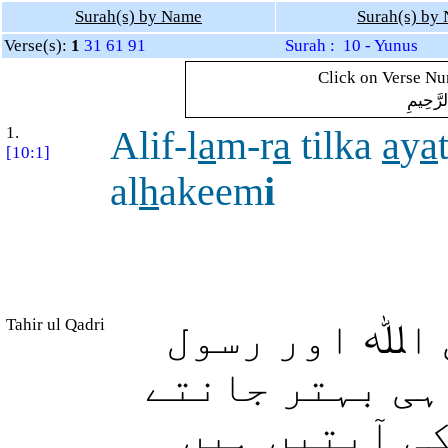
Surah(s) by Name
Surah(s) by
Verse(s):
1
31
61
91
Surah : 10 - Yunus
Click on Verse Num
لرَّحِيمِ
1.
Alif-l
a
m-r
a
tilka
a
y
a
[10:1]
al
h
akeem
i
Tahir ul Qadri
 اﷲ اور رسول
ہی بہتر جانتے
کی آیتیں ہیں