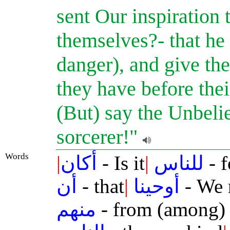
sent Our inspiration
themselves?- that he
danger), and give the
they have before thei
(But) say the Unbelie
sorcerer!"
Words
|
أكان
- Is it
|
للناس
- f
أن
- that
|
أوحينا
- We 
منهم
- from (among)