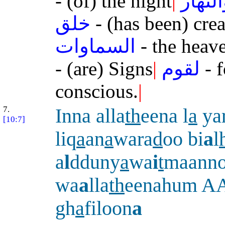
- (of) the night
|
لنهار
خلق
- (has been) cre
السماوات
- the heav
- (are) Signs
|
لقوم
- f
conscious.
|
7.
Inna alla
th
eena l
a
ya
[10:7]
liq
a
an
a
wara
d
oo bi
a
l
a
l
dduny
a
wa
i
t
maanno
wa
a
lla
th
eenahum A
gh
a
filoon
a