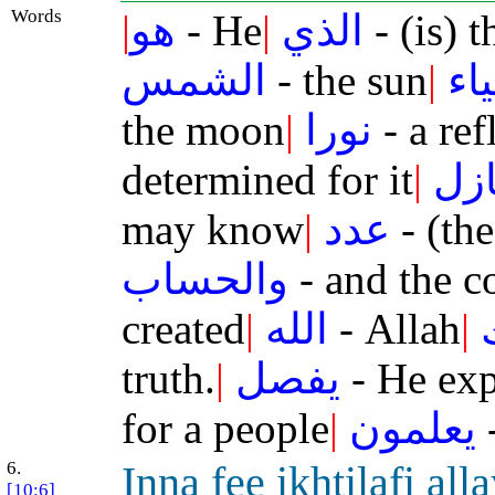
Words
|
هو
- He
|
الذي
- (is) 
الشمس
- the sun
|
اء
the moon
|
نورا
- a ref
determined for it
|
ازل
may know
|
عدد
- (th
والحساب
- and the co
created
|
الله
- Allah
|
truth.
|
يفصل
- He exp
for a people
|
يعلمون
6.
Inna fee ikhtil
a
fi alla
[10:6]