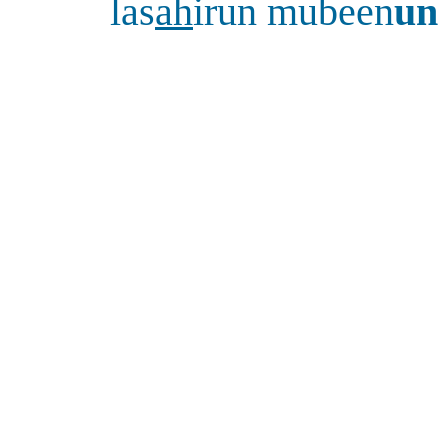
las
ah
irun mubeen
un