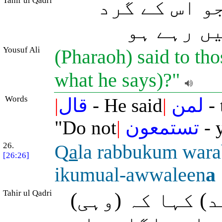
Tahir ul Qadri
و اس کے گرد
(ں رہے ہو
Yousuf Ali
(Pharaoh) said to tho
what he says)?"
Words
|
قال
- He said
|
لمن
- 
"Do not
|
تستمعون
- 
26.
Q
a
la rabbukum war
[26:26]
ikumual-awwaleen
a
Tahir ul Qadri
() کہا کہ (وہی