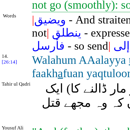
not go (smoothly): s
Words
|
ويضيق
- And straite
not
|
ينطلق
- expresse
فأرسل
- so send
|
إلى
14.
Walahum AAalayya
[26:14]
faakh
a
fuan yaqtuloo
Tahir ul Qadri
ار ڈالنے کا) ایک
 کہ وہ مجھے قتل
Yousuf Ali