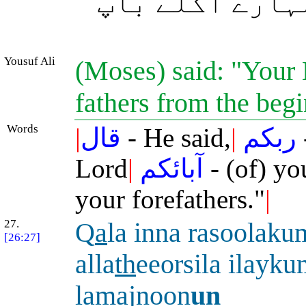
مہارے اگلے باپ
Yousuf Ali
(Moses) said: "Your 
fathers from the beg
Words
|
قال
- He said,
|
ربكم
Lord
|
آبائكم
- (of) yo
your forefathers."
|
27.
Q
a
la inna rasoolaku
[26:27]
alla
th
eeorsila ilayk
lamajnoon
un