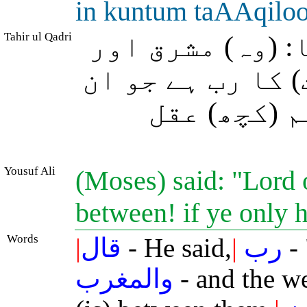
in kuntum taAAqilo
Tahir ul Qadri
( (وہ) مشرق اور
 کا رب ہے جو ان
 (کچھ) عقل
Yousuf Ali
(Moses) said: "Lord o
between! if ye only 
Words
|
قال
- He said,
|
رب
- 
والمغرب
- and the w