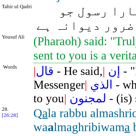
Tahir ul Qadri
(را رسول جو
ضرور دیوانہ ہے
Yousuf Ali
(Pharaoh) said: "Tr
sent to you is a ver
Words
|
قال
- He said,
|
إن
- "
Messenger
|
الذي
- w
to you
|
لمجنون
- (is)
28.
Q
a
la rabbu almashri
[26:28]
wa
a
lmaghribiwam
a