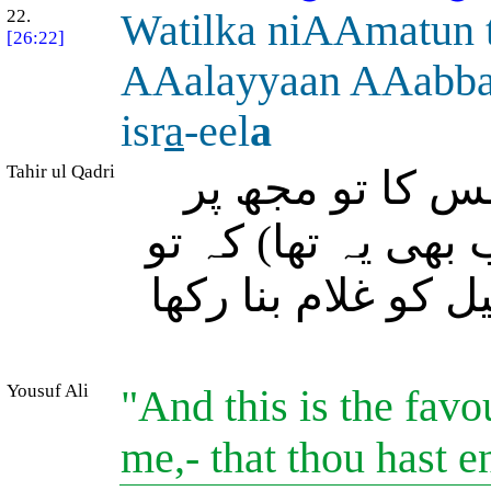
22.
Watilka niAAmatun
[26:22]
AAalayyaan AAabba
isr
a
-eel
a
Tahir ul Qadri
س کا تو مجھ پر
ھی یہ تھا) کہ تو
 کو غلام بنا رکھا
Yousuf Ali
"And this is the fav
me,- that thou hast e