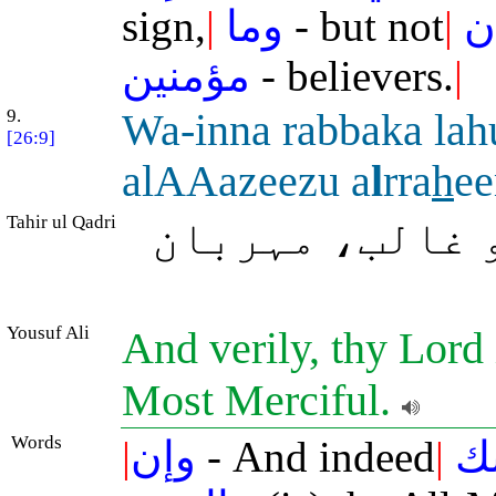
sign,
|
وما
- but not
|
ن
مؤمنين
- believers.
|
9.
Wa-inna rabbaka la
[26:9]
alAAazeezu a
l
rra
h
e
Tahir ul Qadri
و غالب، مہربان
Yousuf Ali
And verily, thy Lord 
Most Merciful.
Words
|
وإن
- And indeed
|
ك