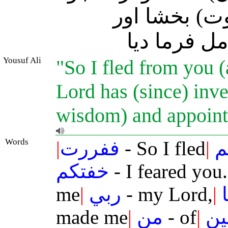
وت) بخشا اور
( فرما دیا
Yousuf Ali
"So I fled from you (
Lord has (since) inv
wisdom) and appoint
Words
|
ففررت
- So I fled
|
م
خفتكم
- I feared you.
me
|
ربي
- my Lord,
|
made me
|
من
- of
|
ين