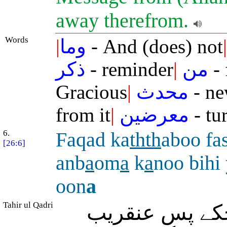
away therefrom.
Words
|
وما
- And (does) not
|
ذكر
- reminder
|
من
- 
Gracious
|
محدث
- ne
from it
|
معرضين
- tu
6.
Faqad ka
thth
aboo fa
[26:6]
anb
a
om
a
k
a
noo bihi 
oon
a
Tahir ul Qadri
چکے پس عنقریب