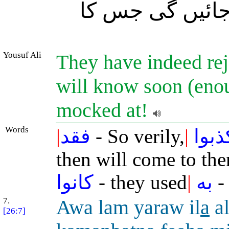
جائیں گی جس کا
Yousuf Ali
They have indeed rej
will know soon (enou
mocked at!
Words
|
فقد
- So verily,
|
ذبوا
then will come to th
كانوا
- they used
|
به
- 
7.
Awa lam yaraw il
a
al
[26:7]