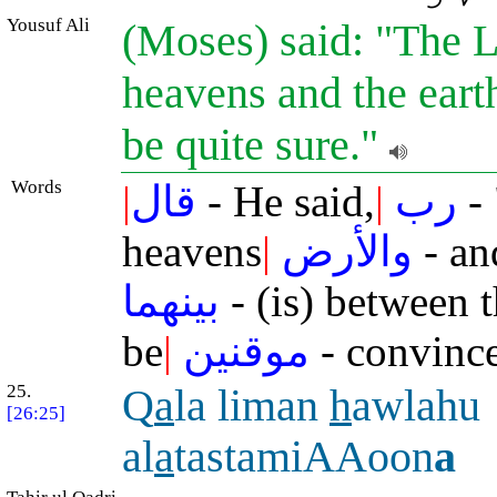
Yousuf Ali
(Moses) said: "The L
heavens and the earth
be quite sure."
Words
|
قال
- He said,
|
رب
- 
heavens
|
والأرض
- an
بينهما
- (is) between 
be
|
موقنين
- convinc
25.
Q
a
la liman
h
awlahu
[26:25]
al
a
tastamiAAoon
a