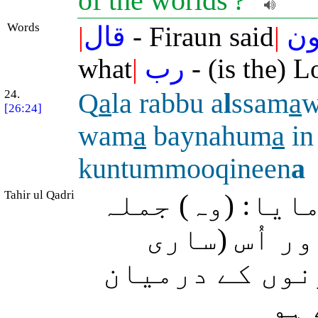
of the worlds'?"
Words
|
قال
- Firaun said
|
ن
what
|
رب
- (is the) L
24.
Q
a
la rabbu a
l
ssam
a
[26:24]
wam
a
baynahum
a
in
kuntummooqineen
a
Tahir ul Qadri
(یا: (وہ) جملہ
ر اُس (ساری
نوں کے درمیان
 ہو