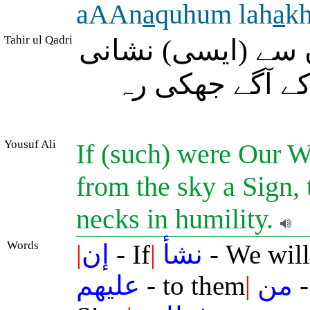
aAAn
a
quhum lah
a
k
Tahir ul Qadri
 سے (ایسی) نشانی
کے آگے جھکی رہ
Yousuf Ali
If (such) were Our W
from the sky a Sign,
necks in humility.
Words
|
إن
- If
|
نشأ
- We will
عليهم
- to them
|
من
-