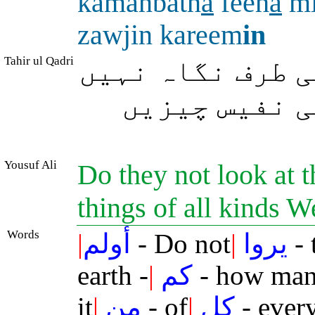
kamanbatn
a
feeh
a
mi
zawjin kareem
in
Tahir ul Qadri
 طرف نگاہ نہیں
ی نفیس چیزیں
Yousuf Ali
Do they not look at 
things of all kinds 
Words
|
أولم
- Do not
|
يروا
- 
earth -
|
كم
- how ma
it
|
من
- of
|
كل
- ever