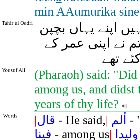
min AAumurika sine
Tahir ul Qadri
(ں اپنے یہاں بچپن
تم نے اپنی عمر کے
ئے تھے
Yousuf Ali
(Pharaoh) said: "Did 
among us, and didst 
years of thy life?
Words
|
قال
- He said,
|
ألم
- 
فينا
- among us
|
وليدا