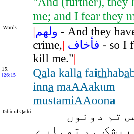
"And (further), they 
me; and I fear they 
Words
|
ولهم
- And they hav
crime,
|
فأخاف
- so I 
kill me."
|
15.
Q
a
la kall
a
fa
i
th
hab
a
b
[26:15]
inn
a
maAAakum
mustamiAAoon
a
Tahir ul Qadri
 تم دونوں
بیشک ہم تمہارے