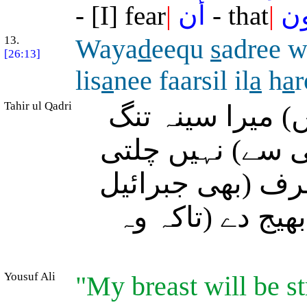
- [I] fear
|
أن
- that
|
ون
13.
Waya
d
eequ
s
adree w
[26:13]
lis
a
nee faarsil il
a
h
a
Tahir ul Qadri
) میرا سینہ تنگ
نی سے) نہیں چلتی
رف (بھی جبرائیل
ھیج دے (تاکہ وہ
Yousuf Ali
"My breast will be s