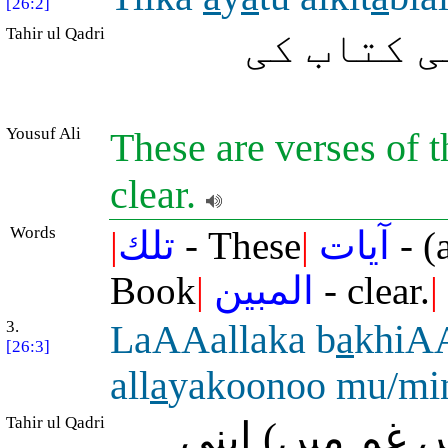
[26:2]
Tahir ul Qadri
ی کتاب کی
Yousuf Ali
These are verses of 
clear.
Words
|
تلك
- These
|
آيات
- (
Book
|
المبين
- clear.
|
3.
LaAAallaka b
a
khiAA
[26:3]
all
a
yakoonoo mu/mi
Tahir ul Qadri
( غم میں) اپنی