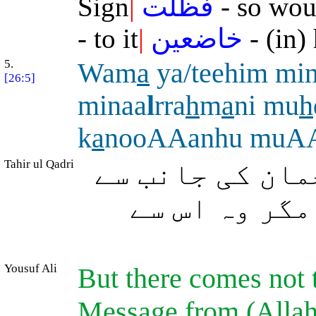
Sign
|
فظلت
- so wou
- to it
|
خاضعين
- (in)
5.
Wam
a
ya/teehim mi
[26:5]
minaa
l
rra
h
m
a
ni mu
h
k
a
nooAAanhu muAA
Tahir ul Qadri
مان کی جانب سے
مگر وہ اس سے
Yousuf Ali
But there comes not 
Message from (Allah)