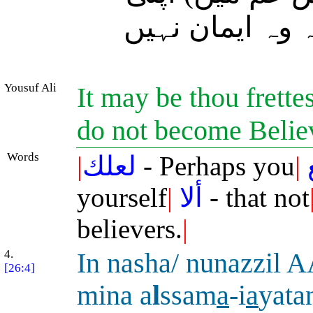
 وہ ایمان نہیں
Yousuf Ali
It may be thou frettes
do not become Belie
Words
|
لعلك
- Perhaps you
|
yourself
|
ألا
- that not
believers.
|
4.
In nasha/ nunazzil 
[26:4]
mina a
l
ssam
a
-i
a
yata