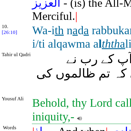
العزيز
- (is) the All-
Merciful.
|
10.
Wa-i
th
n
a
d
a
rabbuka
[26:10]
i/ti alqawma a
l
thth
a
l
Tahir ul Qadri
آپ کے رب نے
ی کہ تم ظالموں کی
Yousuf Ali
Behold, thy Lord cal
iniquity,-
Words