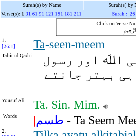
Surah(s) by Name
Surah(s) by
Verse(s):
1
31
61
91
121
151
181
211
Surah : 26
Click on Verse Num
لرَّحِيمِ
1.
Ta
-seen-meem
[26:1]
Tahir ul Qadri
ی اﷲ اور رسول
ہی بہتر جانتے
Yousuf Ali
Ta. Sin. Mim.
Words
|
طسم
- Ta Seem Me
2.
Tilka
a
y
a
tu alkit
a
bia