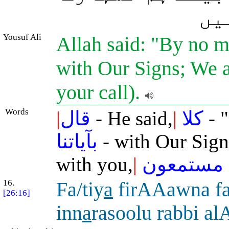
یں
Yousuf Ali
Allah said: "By no m
with Our Signs; We ar
your call).
Words
|
قال
- He said,
|
كلا
- 
بآياتنا
- with Our Sign
with you,
|
مستمعون
16.
Fa/tiy
a
firAAawna fa
[26:16]
inn
a
rasoolu rabbi a