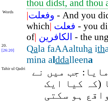
thou didst, and thou 
Words
|
وفعلت
- And you di
which
|
فعلت
- you di
of
|
الكافرين
- the ung
20.
Q
a
la faAAaltuh
a
i
th
[26:20]
mina a
l
dda
lleen
a
Tahir ul Qadri
(ایا: جب میں نے
 (کہ کیا ایک
واقع ہو سکتی