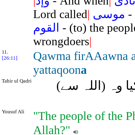
|
وإذ
- And when
|
ادى
Lord called
|
موسى
-
القوم
- (to) the peopl
wrongdoers
|
11.
Qawma firAAawna a
[26:11]
yattaqoon
a
Tahir ul Qadri
( وہ (اللہ سے
Yousuf Ali
"The people of the Ph
Allah?"