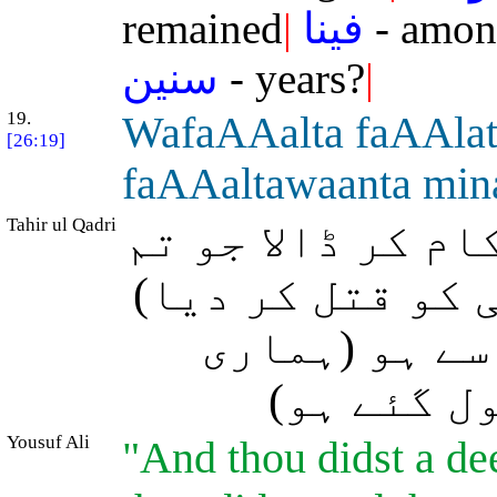
remained
|
فينا
- amon
سنين
- years?
|
19.
WafaAAalta faAAlata
[26:19]
faAAaltawaanta min
Tahir ul Qadri
ام کر ڈالا جو تم
ی کو قتل کر دیا
سے ہو (ہماری
ول گئے ہو
Yousuf Ali
"And thou didst a de