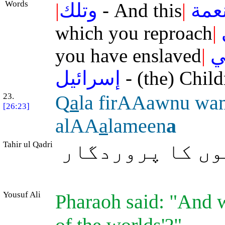
Words
|
وتلك
- And this
|
عمة
which you reproach
|
you have enslaved
|
ي
إسرائيل
- (the) Child
23.
Q
a
la firAAawnu wa
[26:23]
alAA
a
lameen
a
Tahir ul Qadri
وں کا پروردگار
Yousuf Ali
Pharaoh said: "And w