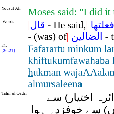
Yousuf Ali
Moses said: "I did it
Words
|
قال
- He said,
|
علتها
- (was) of
|
الضالين
- 
21.
Fafarartu minkum l
[26:21]
khiftukumfawahaba l
h
ukman wajaAAalan
almursaleen
a
Tahir ul Qadri
رہ اختیار) سے
ں) سے خوفزدہ ہوا