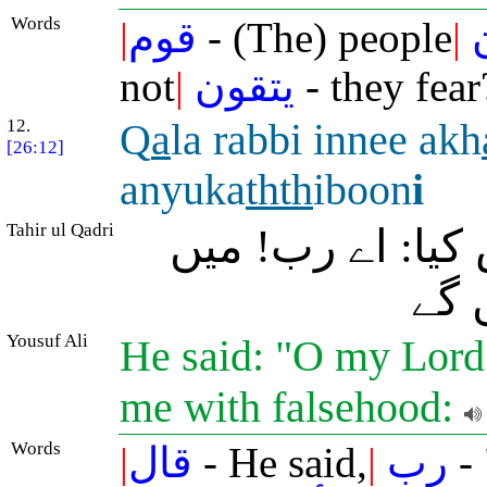
Words
|
قوم
- (The) people
|
not
|
يتقون
- they fear
12.
Q
a
la rabbi innee akh
[26:12]
anyuka
thth
iboon
i
Tahir ul Qadri
کیا: اے رب! میں
 گے
Yousuf Ali
He said: "O my Lord! 
me with falsehood:
Words
|
قال
- He said,
|
رب
-