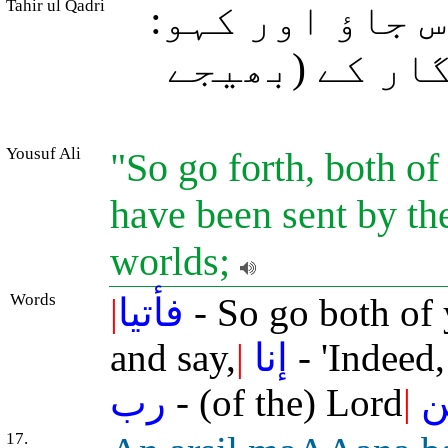
Tahir ul Qadri
س جاؤ اور کہو
ار کے (بھیجے
Yousuf Ali
"So go forth, both of
have been sent by th
worlds;
Words
|
فأتيا
- So go both of
and say,
|
إنا
- 'Indeed
رب
- (of the) Lord
|
ن
17.