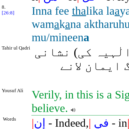
8.
Inna fee
tha
lika la
a
y
[26:8]
wam
a
k
a
na aktharuh
mu/mineen
a
Tahir ul Qadri
لٰہیہ کی) نشانی
 ایمان لانے
Yousuf Ali
Verily, in this is a S
believe.
Words
|
إن
- Indeed,
|
في
- in