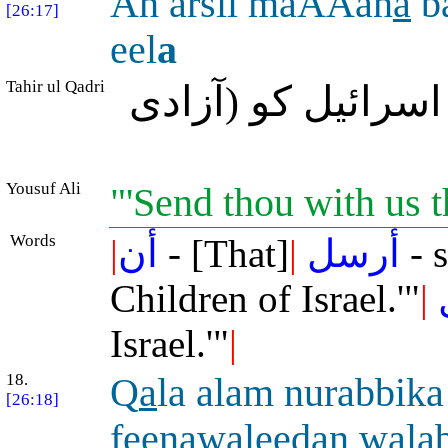
An arsil maAAan
a
ba
[26:17]
eel
a
Tahir ul Qadri
(سرائیل کو (آزادی
Yousuf Ali
"'Send thou with us t
Words
|
أن
- [That]
|
أرسل
- 
Children of Israel.'"
|
Israel.'"
|
18.
Q
a
la alam nurabbika
[26:18]
feen
a
waleedan walab