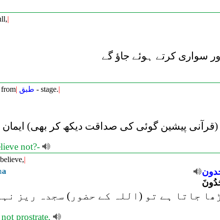
ll,
|
ر سواری کرتے ہوئے جاؤ گے
 from
|
طبق
- stage.
|
 (قرآنی پیشین گوئی کی صداقت دیکھ کر بھی) ایمان ن
elieve not?-
believe,
|
n
a
دون
جُدُونَ
ھا جاتا ہے تو (اللہ کے حضور) سجدہ ریز نہ
 not prostrate,