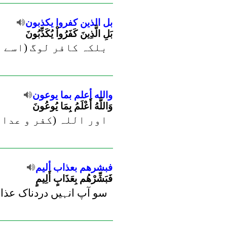
بل
الذين
كفروا
يكذبون
بَلِ الَّذِينَ كَفَرُواْ يُكَذِّبُونَ
بلکہ کافر لوگ (اسے م
والله
أعلم
بما
يوعون
وَاللَّهُ أَعْلَمُ بِمَا يُوعُونَ
اور اللہ (کفر و عداوت
فبشرهم
بعذاب
أليم
فَبَشِّرْهُم بِعَذَابٍ أَلِيمٍ
سو آپ انہیں دردناک عذا