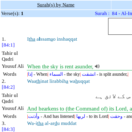
Surah(s) by Name
Verse(s):
1
Surah : 84 - Al-I
1.
I
tha
a
l
ssam
a
o inshaqqat
[84:1]
Tahir ul
Qadri
Yousuf Ali
When the sky is rent asunder,
Words
|
إذا
- When
|
السماء
- the sky
|
انشقت
- is split asunder,
|
2.
Waa
th
inat lirabbih
a
wa
h
uqqat
[84:2]
Tahir ul
س کے لائق ہے
Qadri
Yousuf Ali
And hearkens to (the Command of) its Lord, a
Words
|
وأذنت
- And has listened
|
لربها
- to its Lord
|
وحقت
- an
3.
Wa-i
tha
al-ar
d
u muddat
[84:3]