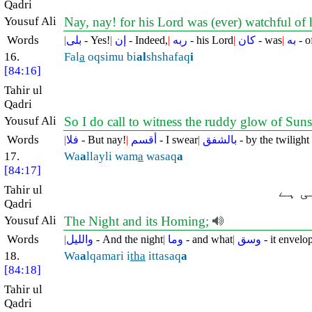
Qadri
Yousuf Ali
Nay, nay! for his Lord was (ever) watchful of
Words
|
بلى
- Yes!
|
إن
- Indeed,
|
ربه
- his Lord
|
كان
- was
|
به
- o
16.
Fal
a
oqsimu bi
al
shshafaq
i
[84:16]
Tahir ul
Qadri
Yousuf Ali
So I do call to witness the ruddy glow of Suns
Words
|
فلا
- But nay!
|
أقسم
- I swear
|
بالشفق
- by the twilight
17.
Wa
a
llayli wam
a
wasaq
a
[84:17]
Tahir ul
ی ہے
Qadri
Yousuf Ali
The Night and its Homing;
Words
|
والليل
- And the night
|
وما
- and what
|
وسق
- it envelop
18.
Wa
a
lqamari i
tha
ittasaq
a
[84:18]
Tahir ul
Qadri