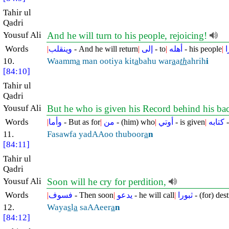
Tahir ul
Qadri
Yousuf Ali
And he will turn to his people, rejoicing!
Words
|
وينقلب
- And he will return
|
إلى
- to
|
أهله
- his people
|
10.
Waamm
a
man ootiya kit
a
bahu war
a
a
th
ahrih
i
[84:10]
Tahir ul
Qadri
Yousuf Ali
But he who is given his Record behind his ba
Words
|
وأما
- But as for
|
من
- (him) who
|
أوتي
- is given
|
كتابه
-
11.
Fasawfa yadAAoo thuboor
a
n
[84:11]
Tahir ul
Qadri
Yousuf Ali
Soon will he cry for perdition,
Words
|
فسوف
- Then soon
|
يدعو
- he will call
|
ثبورا
- (for) dest
12.
Waya
s
l
a
saAAeer
a
n
[84:12]