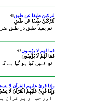
لتركبن
طبقا
عن
طبق
لَتَرْكَبُنَّ طَبَقًا عَن طَبَقٍ
تم یقیناً طبق در طبق ضرو
فما
لهم
لا
يؤمنون
فَمَا لَهُمْ لَا يُؤْمِنُونَ
تو انہیں کیا ہو گیا ہے کہ
وإذا
قرئ
عليهم
القرآن
لا
يسج
وَإِذَا قُرِئَ عَلَيْهِمُ الْقُرْآنُ لَا يَسْ
اور جب ان پر قرآن پڑ