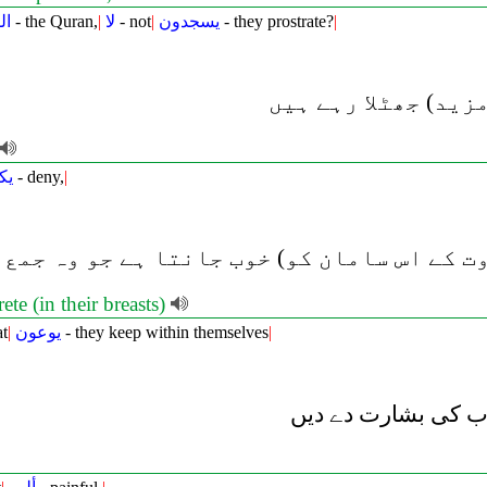
ال
- the Quran,
|
لا
- not
|
يسجدون
- they prostrate?
|
زید) جھٹلا رہے ہیں
يك
- deny,
|
 کے اس سامان کو) خوب جانتا ہے جو وہ جمع 
te (in their breasts)
at
|
يوعون
- they keep within themselves
|
ب کی بشارت دے دیں