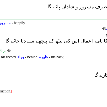
 طرف مسرور و شاداں پلٹے گا
مسرورا
- happily.
|
امۂ اعمال اس کی پیٹھ کے پیچھے سے دیا جائے گا
ck,-
 his record
|
وراء
- behind
|
ظهره
- his back,
|
رے گا
ruction,
|