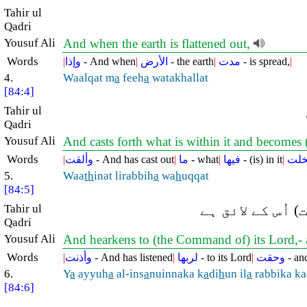
Tahir ul
Qadri
Yousuf Ali
And when the earth is flattened out,
Words
|
وإذا
- And when
|
الأرض
- the earth
|
مدت
- is spread,
|
4.
Waalqat m
a
feeh
a
watakhallat
[84:4]
Tahir ul
Qadri
Yousuf Ali
And casts forth what is within it and becomes
Words
|
وألقت
- And has cast out
|
ما
- what
|
فيها
- (is) in it
|
خلت
5.
Waa
th
inat lirabbih
a
wa
h
uqqat
[84:5]
Tahir ul
 اُس کے لائق ہے
Qadri
Yousuf Ali
And hearkens to (the Command of) its Lord,- a
Words
|
وأذنت
- And has listened
|
لربها
- to its Lord
|
وحقت
- an
6.
Y
a
ayyuh
a
al-ins
a
nuinnaka k
a
di
h
un il
a
rabbika ka
[84:6]