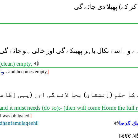
ر کے) پھیلا دی جائے گی
 وہ اسے نکال باہر پھینکے گی اور خالی ہو جائے گی
 (clean) empty,
وت
- and becomes empty,
|
 حکمِ (اِنشقاق) بجا لائے گی اور (یہی اِطاعت)
nd it must needs (do so);- (then will come Home the full r
d was obligated.
|
d
h
anfamul
a
qeeh
i
كدحا
بك
بِّكَ كَدْحًا