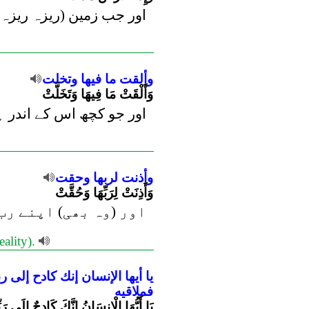
اور جب زمین (ریزہ ریزہ ک
وألقت
ما
فيها
وتخلت
وَأَلْقَتْ مَا فِيهَا وَتَخَلَّتْ
اور جو کچھ اس کے اندر ہے
وأذنت
لربها
وحقت
وَأَذِنَتْ لِرَبِّهَا وَحُقَّتْ
اور (وہ بھی) اپنے رب کا
eality).
يا
أيها
الإنسان
إنك
كادح
إلى
ر
فملاقيه
يَا أَيُّهَا الْإِنسَانُ إِنَّكَ كَادِحٌ إِلَى رَ