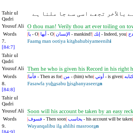
Tahir ul
 بالآخر تجھے اسی سے جا ملنا ہے
Qadri
Yousuf Ali
O thou man! Verily thou art ever toiling on to
Words
|
يا
- O
|
أيها
- O
|
الإنسان
- mankind!
|
إنك
- Indeed, you
|
دح
7.
Faam
a
man ootiya kit
a
bahubiyameenih
i
[84:7]
Tahir ul
Qadri
Yousuf Ali
Then he who is given his Record in his right 
Words
|
فأما
- Then as for
|
من
- (him) who
|
أوتي
- is given
|
تابه
8.
Fasawfa yu
ha
sabu
h
is
a
banyaseer
a
n
[84:8]
Tahir ul
Qadri
Yousuf Ali
Soon will his account be taken by an easy re
Words
|
فسوف
- Then soon
|
يحاسب
- his account will be taken
9.
Wayanqalibu il
a
ahlihi masroor
a
n
[84:9]