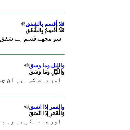
فلا
أقسم
بالشفق
فَلَا أُقْسِمُ بِالشَّفَقِ
سو مجھے قَسم ہے شفق (ی
والليل
وما
وسق
وَاللَّيْلِ وَمَا وَسَقَ
اور رات کی اور ان چی
والقمر
إذا
اتسق
وَالْقَمَرِ إِذَا اتَّسَقَ
اور چاند کی جب وہ پو