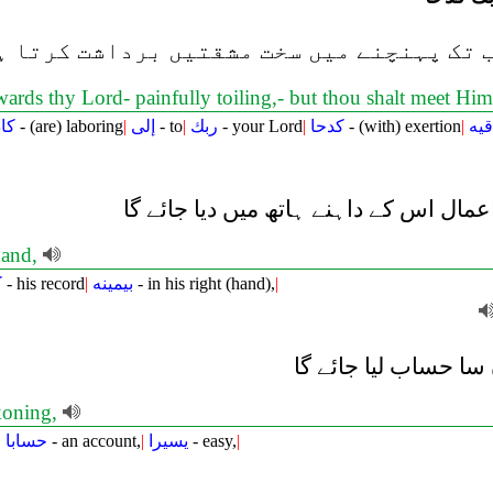
 تک پہنچنے میں سخت مشقتیں برداشت کرتا ہے
wards thy Lord- painfully toiling,- but thou shalt meet Hi
كا
- (are) laboring
|
إلى
- to
|
ربك
- your Lord
|
كدحا
- (with) exertion
|
قيه
ل اس کے داہنے ہاتھ میں دیا جائے گا
hand,
ك
- his record
|
بيمينه
- in his right (hand),
|
 حساب لیا جائے گا
ckoning,
|
حسابا
- an account,
|
يسيرا
- easy,
|