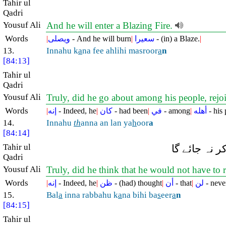
Tahir ul
Qadri
Yousuf Ali
And he will enter a Blazing Fire.
Words
|
ويصلى
- And he will burn
|
سعيرا
- (in) a Blaze.
|
13.
Innahu k
a
na fee ahlihi masroor
a
n
[84:13]
Tahir ul
Qadri
Yousuf Ali
Truly, did he go about among his people, rejo
Words
|
إنه
- Indeed, he
|
كان
- had been
|
في
- among
|
أهله
- his
14.
Innahu
th
anna an lan ya
h
oor
a
[84:14]
Tahir ul
 نہ جائے گا
Qadri
Yousuf Ali
Truly, did he think that he would not have to 
Words
|
إنه
- Indeed, he
|
ظن
- (had) thought
|
أن
- that
|
لن
- neve
15.
Bal
a
inna rabbahu k
a
na bihi ba
s
eer
a
n
[84:15]
Tahir ul