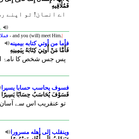
فَمُلَاقِيهِ
اے انسان! تو اپنے رب
m.
فملا
- and you (will) meet Him.
|
فأما
من
أوتي
كتابه
بيمينه
فَأَمَّا مَنْ أُوتِيَ كِتَابَهُ بِيَمِينِهِ
پس جس شخص کا نامۂ اعما
فسوف
يحاسب
حسابا
يسيرا
فَسَوْفَ يُحَاسَبُ حِسَابًا يَسِيرًا
تو عنقریب اس سے آسان سا
وينقلب
إلى
أهله
مسرورا
وَيَنقَلِبُ إِلَى أَهْلِهِ مَسْرُورًا