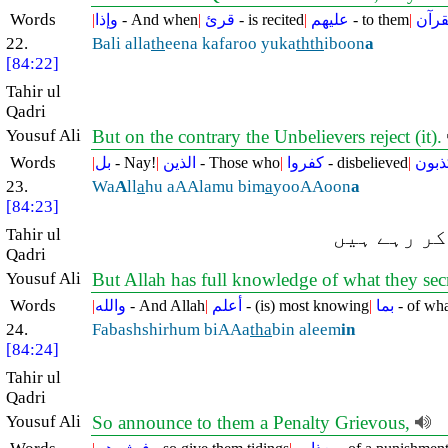
Words
|
وإذا
- And when
|
قرئ
- is recited
|
عليهم
- to them
|
قرآن
22.
Bali alla
th
eena kafaroo yuka
thth
iboon
a
[84:22]
Tahir ul
Qadri
Yousuf Ali
But on the contrary the Unbelievers reject (it).
Words
|
بل
- Nay!
|
الذين
- Those who
|
كفروا
- disbelieved
|
ذبون
23.
Wa
A
ll
a
hu aAAlamu bim
a
yooAAoon
a
[84:23]
Tahir ul
کر رہے ہیں
Qadri
Yousuf Ali
But Allah has full knowledge of what they secre
Words
|
والله
- And Allah
|
أعلم
- (is) most knowing
|
بما
- of wh
24.
Fabashshirhum biAAa
tha
bin aleem
in
[84:24]
Tahir ul
Qadri
Yousuf Ali
So announce to them a Penalty Grievous,