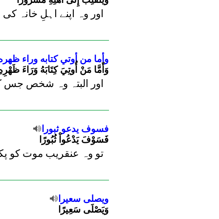
اور وہ اپنے اہلِ خانہ کی
وأما
من
أوتي
كتابه
وراء
ظهره
وَأَمَّا مَنْ أُوتِيَ كِتَابَهُ وَرَاءَ ظَهْرِهِ
اور البتہ وہ شخص جس کا ن
فسوف
يدعو
ثبورا
فَسَوْفَ يَدْعُواْ ثُبُورًا
تو وہ عنقریب موت کو پکا
ويصلى
سعيرا
وَيَصْلَى سَعِيرًا