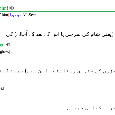
 him!
f him
|
بصيرا
- All-Seer.
|
عنی شام کی سرخی یا اس کے بعد کے اُجالے) کی
et;
 glow,
|
زوں کی جنہیں وہ (اپنے دامن میں) سمیٹ لیت
s,
|
را دکھائی دیتا ہے