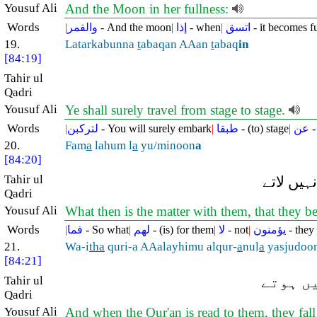
Yousuf Ali
And the Moon in her fullness:
Words
|
والقمر
- And the moon
|
إذا
- when
|
اتسق
- it becomes fu
19.
Latarkabunna
t
abaqan AAan
t
abaq
in
[84:19]
Tahir ul
Qadri
Yousuf Ali
Ye shall surely travel from stage to stage.
Words
|
لتركبن
- You will surely embark
|
طبقا
- (to) stage
|
عن
-
20.
Fam
a
lahum l
a
yu/minoon
a
[84:20]
Tahir ul
ہیں لاتے
Qadri
Yousuf Ali
What then is the matter with them, that they b
Words
|
فما
- So what
|
لهم
- (is) for them
|
لا
- not
|
يؤمنون
- they 
21.
Wa-i
tha
quri-a AAalayhimu alqur-
a
nul
a
yasjudoo
[84:21]
Tahir ul
یں ہوتے
Qadri
Yousuf Ali
And when the Qur'an is read to them, they fall