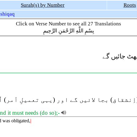
Surah(s) by Number
Roots
nshiqaq
Click on Verse Number to see all 27 Translations
بِسْمِ اللَّهِ الرَّحْمَنِ الرَّحِيمِ
ٹ جائیں گے
نشقاق) بجا لائیں گے اور (یہی تعمیلِ اَمر) اُ
nd it must needs (do so);-
d was obligated,
|