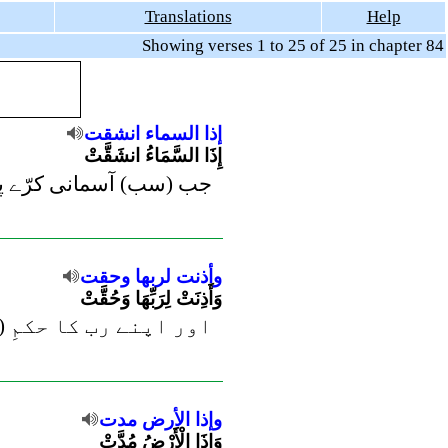
Translations
Help
Showing verses 1 to 25 of 25 in chapter 84
إذا
السماء
انشقت
إِذَا السَّمَاءُ انشَقَّتْ
جب (سب) آسمانی کرّے پھ
وأذنت
لربها
وحقت
وَأَذِنَتْ لِرَبِّهَا وَحُقَّتْ
اور اپنے رب کا حکمِ (اِ
وإذا
الأرض
مدت
وَإِذَا الْأَرْضُ مُدَّتْ