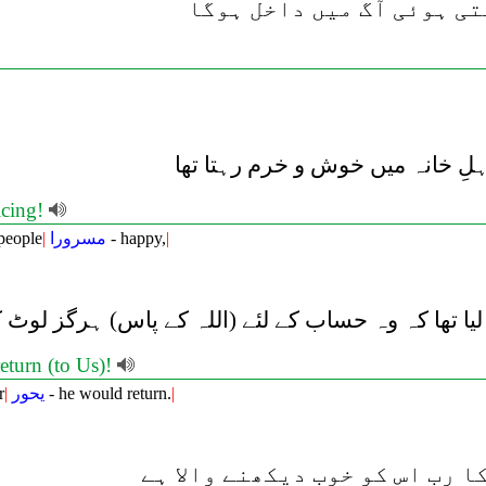
ی ہوئی آگ میں داخل ہوگا
ہلِ خانہ میں خوش و خرم رہتا تھا
icing!
 people
|
مسرورا
- happy,
|
ا تھا کہ وہ حساب کے لئے (اللہ کے پاس) ہرگز لوٹ کر
return (to Us)!
r
|
يحور
- he would return.
|
 رب اس کو خوب دیکھنے والا ہے