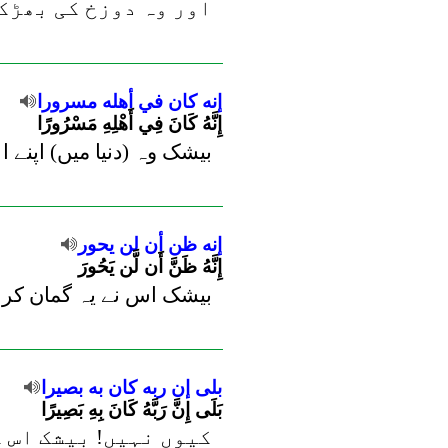
اور وہ دوزخ کی بھڑکت
إنه
كان
في
أهله
مسرورا
إِنَّهُ كَانَ فِي أَهْلِهِ مَسْرُورًا
بیشک وہ (دنیا میں) اپنے ا
إنه
ظن
أن
لن
يحور
إِنَّهُ ظَنَّ أَن لَّن يَحُورَ
بیشک اس نے یہ گمان کر لی
بلى
إن
ربه
كان
به
بصيرا
بَلَى إِنَّ رَبَّهُ كَانَ بِهِ بَصِيرًا
کیوں نہیں! بیشک اس کا