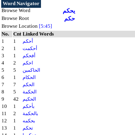
Word Navigator
يحكم
Browse Word
حكم
Browse Root
Browse Location
[5:45]
No.
Cnt
Linked Words
1
1
أحكم
2
1
أحكمت
3
1
أفحكم
4
2
احكم
5
5
الحاكمين
6
1
الحكام
7
7
الحكم
8
5
الحكمة
9
42
الحكيم
10
1
بأحكم
11
2
بالحكمة
12
1
بحكمه
13
1
تحكم