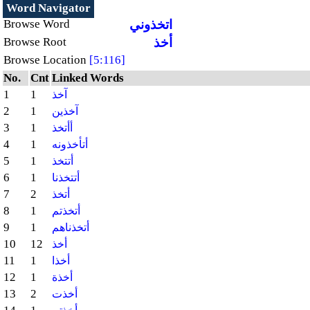
Word Navigator
اتخذوني
Browse Word
أخذ
Browse Root
Browse Location
[5:116]
No.
Cnt
Linked Words
1
1
آخذ
2
1
آخذين
3
1
أأتخذ
4
1
أتأخذونه
5
1
أتتخذ
6
1
أتتخذنا
7
2
أتخذ
8
1
أتخذتم
9
1
أتخذناهم
10
12
أخذ
11
1
أخذا
12
1
أخذة
13
2
أخذت