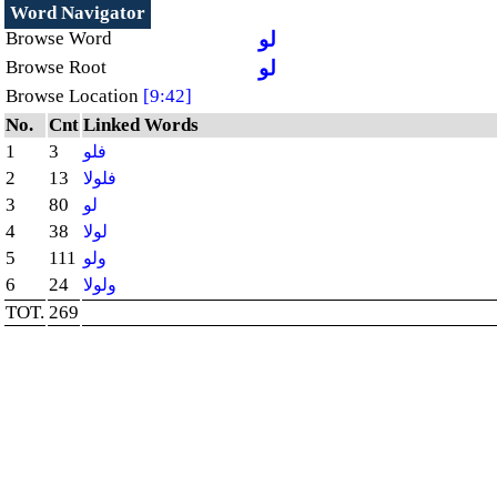
Word Navigator
Browse Word
لو
Browse Root
لو
Browse Location
[9:42]
No.
Cnt
Linked Words
1
3
فلو
2
13
فلولا
3
80
لو
4
38
لولا
5
111
ولو
6
24
ولولا
TOT.
269