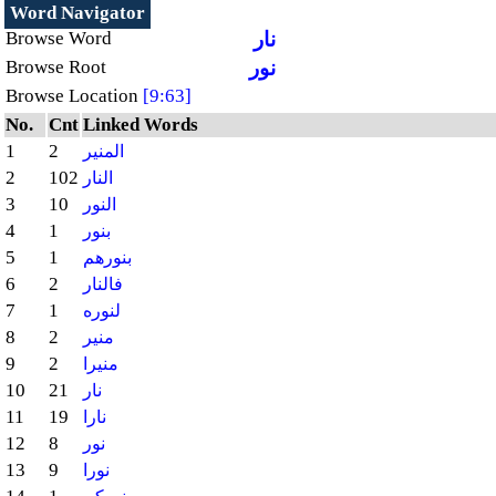
Word Navigator
نار
Browse Word
نور
Browse Root
Browse Location
[9:63]
No.
Cnt
Linked Words
1
2
المنير
2
102
النار
3
10
النور
4
1
بنور
5
1
بنورهم
6
2
فالنار
7
1
لنوره
8
2
منير
9
2
منيرا
10
21
نار
11
19
نارا
12
8
نور
13
9
نورا