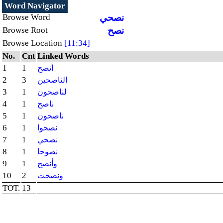
Word Navigator
Browse Word
نصحي
Browse Root
نصح
Browse Location
[11:34]
No.
Cnt
Linked Words
1
1
أنصح
2
3
الناصحين
3
1
لناصحون
4
1
ناصح
5
1
ناصحون
6
1
نصحوا
7
1
نصحي
8
1
نصوحا
9
1
وأنصح
10
2
ونصحت
TOT.
13