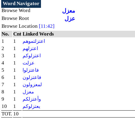
Word Navigator
معزل
Browse Word
عزل
Browse Root
Browse Location
[11:42]
No.
Cnt
Linked Words
1
1
اعتزلتموهم
2
1
اعتزلهم
3
1
اعتزلوكم
4
1
عزلت
5
1
فاعتزلوا
6
1
فاعتزلون
7
1
لمعزولون
8
1
معزل
9
1
وأعتزلكم
10
1
يعتزلوكم
TOT.
10