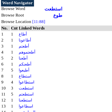
Word Navigator
استطعت
Browse Word
طوع
Browse Root
Browse Location
[11:88]
No.
Cnt
Linked Words
1
1
أطاع
2
1
أطاعونا
3
1
أطعتم
4
1
أطعتموهم
5
2
أطعنا
6
1
أطعنكم
7
5
أطيعوا
8
1
استطاع
9
4
استطاعوا
10
3
استطعت
11
5
استطعتم
12
1
استطعنا
13
1
اسطاعوا