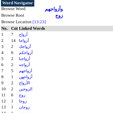
Word Navigator
وأزواجهم
Browse Word
زوج
Browse Root
Browse Location
[13:23]
No.
Cnt
Linked Words
1
7
أزواج
2
14
أزواجا
3
2
أزواجك
4
6
أزواجكم
5
2
أزواجنا
6
2
أزواجه
7
5
أزواجهم
8
1
أزواجهن
9
2
الأزواج
10
2
الزوجين
11
6
زوج
12
1
زوجا
13
1
زوجان