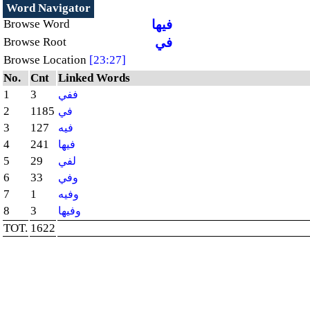
Word Navigator
Browse Word
فيها
Browse Root
في
Browse Location
[23:27]
No.
Cnt
Linked Words
1
3
ففي
2
1185
في
3
127
فيه
4
241
فيها
5
29
لفي
6
33
وفي
7
1
وفيه
8
3
وفيها
TOT.
1622