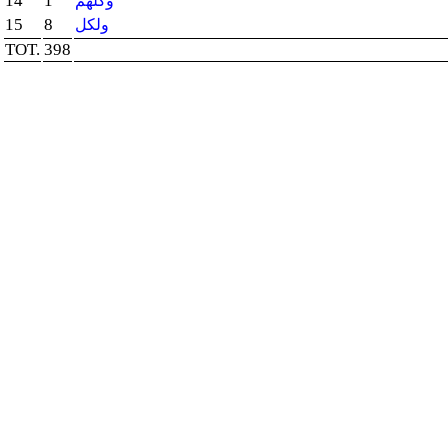
14
1
وكلهم
15
8
ولكل
TOT.
398