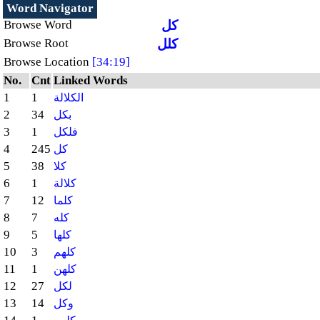
Word Navigator
Browse Word
كل
Browse Root
كلل
Browse Location
[34:19]
No.
Cnt
Linked Words
1
1
الكلالة
2
34
بكل
3
1
فلكل
4
245
كل
5
38
كلا
6
1
كلالة
7
12
كلما
8
7
كله
9
5
كلها
10
3
كلهم
11
1
كلهن
12
27
لكل
13
14
وكل