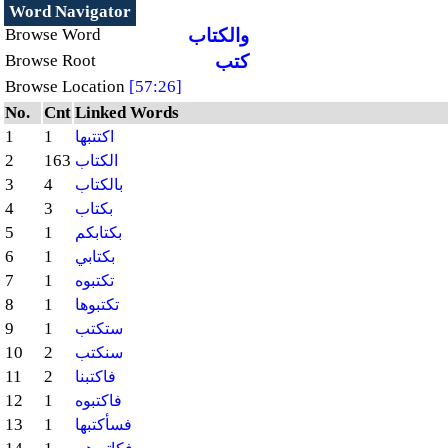
Word Navigator
والكتاب
Browse Word
كتب
Browse Root
Browse Location
[57:26]
No.
Cnt
Linked Words
1
1
اكتتبها
2
163
الكتاب
3
4
بالكتاب
4
3
بكتاب
5
1
بكتابكم
6
1
بكتابي
7
1
تكتبوه
8
1
تكتبوها
9
1
ستكتب
10
2
سنكتب
11
2
فاكتبنا
12
1
فاكتبوه
13
1
فسأكتبها