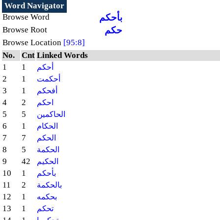
Word Navigator
بأحكم
Browse Word
حكم
Browse Root
Browse Location
[95:8]
No.
Cnt
Linked Words
1
1
أحكم
2
1
أحكمت
3
1
أفحكم
4
2
احكم
5
5
الحاكمين
6
1
الحكام
7
7
الحكم
8
5
الحكمة
9
42
الحكيم
10
1
بأحكم
11
2
بالحكمة
12
1
بحكمه
13
1
تحكم