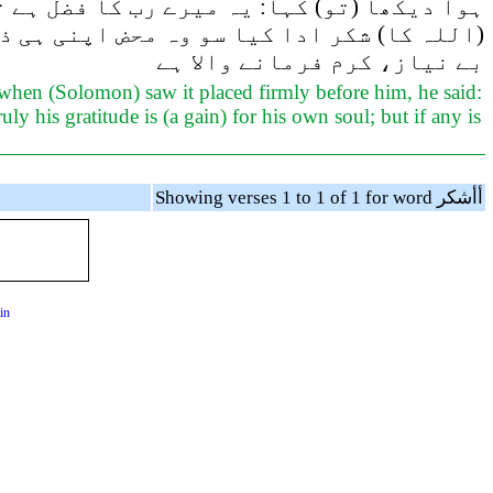
ہوا دیکھا (تو) کہا: یہ میرے رب کا فضل ہے 
اللہ کا) شکر ادا کیا سو وہ محض اپنی ہی ذا
بے نیاز، کرم فرمانے والا ہے
 when (Solomon) saw it placed firmly before him, he said:
ly his gratitude is (a gain) for his own soul; but if any is
Showing verses 1 to 1 of 1 for word أأشكر
in