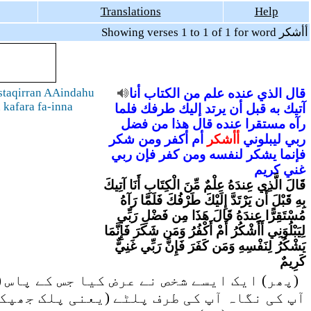
Translations
Help
Showing verses 1 to 1 of 1 for word أأشكر
taqirran AAindahu
أنا
الكتاب
من
علم
عنده
الذي
قال
 kafara fa-inna
آتيك
به
قبل
أن
يرتد
إليك
طرفك
فلما
رآه
مستقرا
عنده
قال
هذا
من
فضل
ربي
ليبلوني
أأشكر
أم
أكفر
ومن
شكر
فإنما
يشكر
لنفسه
ومن
كفر
فإن
ربي
غني
كريم
قَالَ الَّذِي عِندَهُ عِلْمٌ مِّنَ الْكِتَابِ أَنَا آتِيكَ
بِهِ قَبْلَ أَن يَرْتَدَّ إِلَيْكَ طَرْفُكَ فَلَمَّا رَآهُ
مُسْتَقِرًّا عِندَهُ قَالَ هَذَا مِن فَضْلِ رَبِّي
لِيَبْلُوَنِي أَأَشْكُرُ أَمْ أَكْفُرُ وَمَن شَكَرَ فَإِنَّمَا
يَشْكُرُ لِنَفْسِهِ وَمَن كَفَرَ فَإِنَّ رَبِّي غَنِيٌّ
كَرِيمٌ
پھر) ایک ایسے شخص نے عرض کیا جس کے پاس (آ
آپ کی نگاہ آپ کی طرف پلٹے (یعنی پلک جھپکن