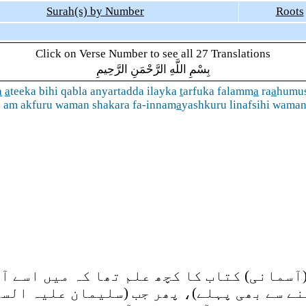
Surah(s) by Number
Roots
Click on Verse Number to see all 27 Translations
بِسْمِ اللَّهِ الرَّحْمَنِ الرَّحِيمِ
a
a
teeka bihi qabla anyartadda ilayka
t
arfuka falamm
a
ra
a
humus
u am akfuru waman shakara fa-innam
a
yashkuru linafsihi waman
سمانی) کتاب کا کچھ علم تھا کہ میں اسے آپ ک
ے سے بھی پہلے)، پھر جب (سلیمان علیہ السلا