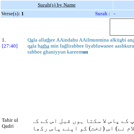
Surah(s) by Name
Verse(s):
1
Surah : -
1.
Q
a
la alla
th
ee AAindahu AAilmunmina alkit
a
bi an
[27:40]
q
a
la h
atha
min fa
d
lirabbee liyabluwanee aashkur
rabbee ghaniyyun kareem
un
Tahir ul
(ے پاس لا سکتا ہوں قبل اس کے کہ
Qadri
م نے) اس (تخت) کو اپنے پاس رکھا