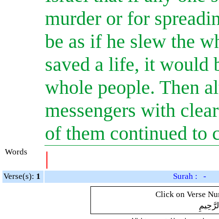
murder or for spreadin
be as if he slew the w
saved a life, it would 
whole people. Then a
messengers with clear 
of them continued to 
Words
|
Verse(s):
1
Surah : -
Click on Verse Num
لرَّحِيمِ