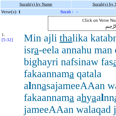
Surah(s) by Name
Surah(s) by
Verse(s):
1
Surah : -
Click on Verse Num
لرَّحِيمِ
1.
Min ajli
tha
lika katab
[5:32]
isr
a
-eela annahu man 
bighayri nafsinaw fas
fakaannam
a
qatala
a
l
nn
a
sajameeAAan w
fakaannam
a
a
h
y
a
a
l
nn
jameeAAan walaqad 