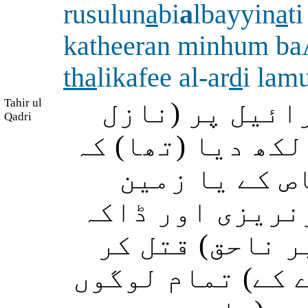
rusulun
a
bi
a
lbayyin
a
t
katheeran minhum b
tha
likafee al-ar
d
i lam
Tahir ul
ائیل پر (نازل
Qadri
لکھ دیا (تھا) کہ
ص کے یا زمین
ونریزی اور ڈاکہ
ر ناحق) قتل کر
 کے) تمام لوگوں