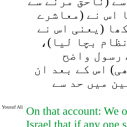
سے (ناحق مرنے سے
 اس نے (معاشرے
ھا (یعنی اس نے
ی نظام بچا لیا
 رسول واضح
ی) اس کے بعد ان
ین میں حد سے
Yousuf Ali
On that account: We o
Israel that if any one 