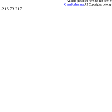
All data presented here has not been ver
OpenBurhan.net
All Copyrights belong 
-216.73.217.