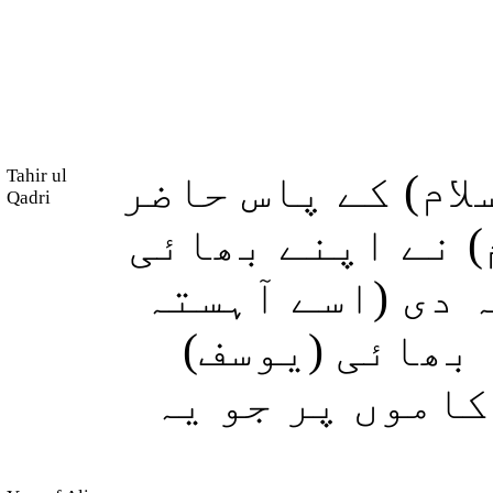
Tahir ul
ام) کے پاس حاضر
Qadri
) نے اپنے بھائی
(دی (اسے آہستہ
ا بھائی (یوسف
کاموں پر جو یہ