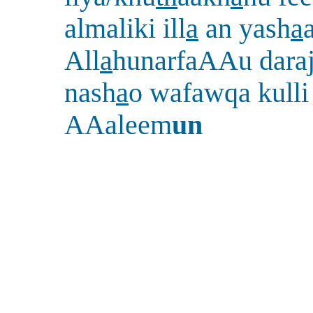
almaliki ill
a
an yash
a
All
a
hunarfaAAu dara
nash
a
o wafawqa kull
AAaleem
un