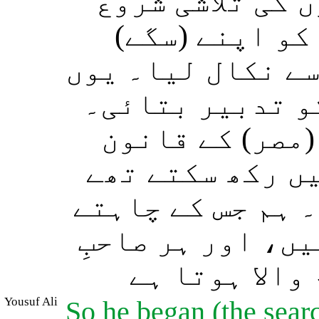
 کی تلاشی شروع
) کو اپنے (سگے
سے نکال لیا۔ یوں
کو تدبیر بتائی۔
(مصر) کے قانون
یں رکھ سکتے تھے
 ہم جس کے چاہتے
ں، اور ہر صاحبِ
والا ہوتا ہے
Yousuf Ali
So he began (the searc