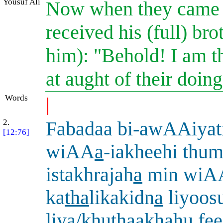
Yousuf Ali
Now when they came i
received his (full) bro
him): "Behold! I am t
at aught of their doin
Words
|
2.
Fabadaa bi-awAAiyat
[12:76]
wiAA
a
-iakheehi thu
istakhrajah
a
min wiA
ka
tha
likakidn
a
liyoos
liya/khu
th
aakh
a
hu fee