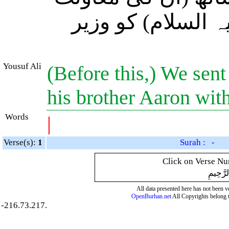
ہ السلام) کو وزیر
Yousuf Ali
(Before this,) We sen
his brother Aaron wit
Words
|
Verse(s):
1
Surah : -
Click on Verse Num
لرَّحِيمِ
All data presented here has not been ver
OpenBurhan.net
All Copyrights belong 
-216.73.217.