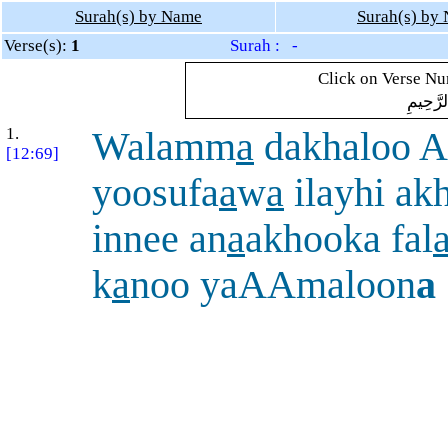
Surah(s) by Name
Surah(s) by
Verse(s):
1
Surah : -
Click on Verse Num
لرَّحِيمِ
1.
Walamm
a
dakhaloo A
[12:69]
yoosufa
a
w
a
ilayhi ak
innee an
a
akhooka fal
k
a
noo yaAAmaloon
a