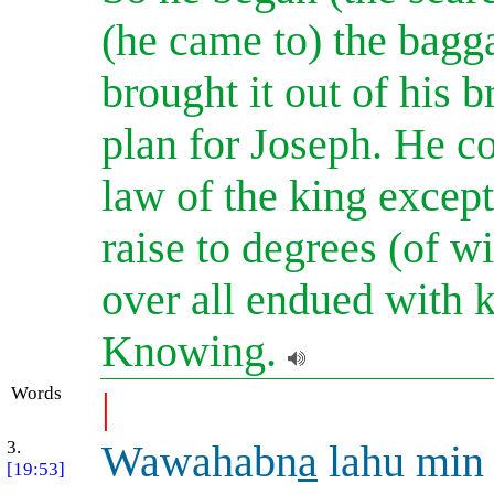
(he came to) the bagga
brought it out of his 
plan for Joseph. He co
law of the king except
raise to degrees (of 
over all endued with k
Knowing.
Words
|
3.
Wawahabn
a
lahu min
[19:53]