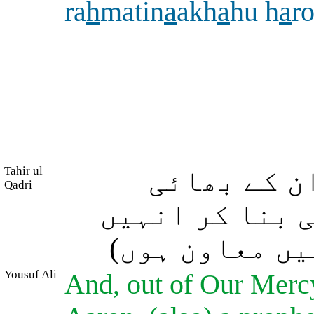
ra
h
matin
a
akh
a
hu h
a
r
Tahir ul
ن کے بھائی
Qadri
ی بنا کر انہیں
میں معاون ہوں
Yousuf Ali
And, out of Our Mercy