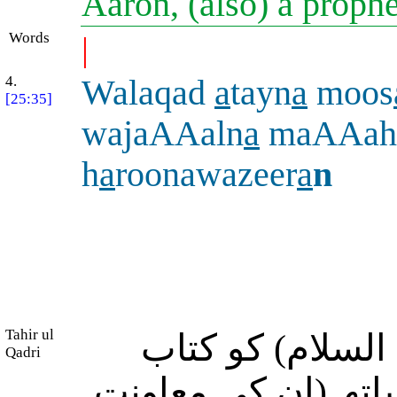
Aaron, (also) a proph
Words
|
4.
Walaqad
a
tayn
a
moos
[25:35]
wajaAAaln
a
maAAahu
h
a
roonawazeer
a
n
Tahir ul
لسلام) کو کتاب
Qadri
اتھ (ان کی معاونت