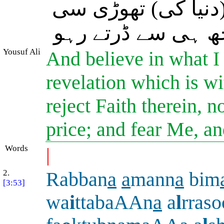
 (دنیا کی) تھوڑی سی
ھ ہی سے ڈرتے رہو
Yousuf Ali
And believe in what I 
revelation which is wit
reject Faith therein, n
price; and fear Me, a
Words
|
2.
Rabban
a
a
mann
a
bim
[3:53]
wa
i
ttabaAAn
a
a
l
rraso