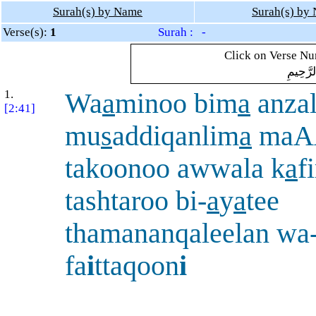
Surah(s) by Name
Surah(s) by
Verse(s):
1
Surah : -
Click on Verse Num
لرَّحِيمِ
1.
Wa
a
minoo bim
a
anzal
[2:41]
mu
s
addiqanlim
a
maA
takoonoo awwala k
a
f
tashtaroo bi-
a
y
a
tee
thamananqaleelan wa
fa
i
ttaqoon
i