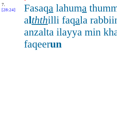
7.
Fasaq
a
lahum
a
thumma
[28:24]
a
l
thth
illi faq
a
la rabbi
anzalta ilayya min kh
faqeer
un