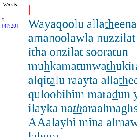
Words
|
9.
Wayaqoolu alla
th
eena
[47:20]
a
manoolawl
a
nuzzilat
i
tha
onzilat sooratun
mu
h
kamatunwa
th
ukir
alqit
a
lu raayta alla
th
e
quloobihim mara
d
un 
ilayka na
th
araalmaghs
AAalayhi mina almaw
lahum