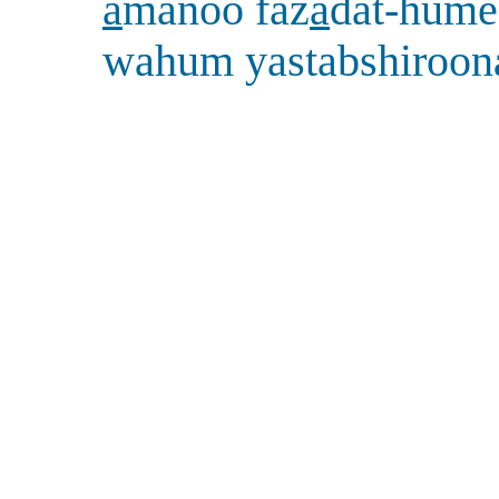
a
manoo faz
a
dat-hum
wahum yastabshiroon