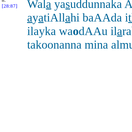
8.
Wal
a
ya
s
uddunnaka 
[28:87]
a
y
a
tiAll
a
hi baAAda i
ilayka wa
o
dAAu il
a
r
takoonanna mina alm