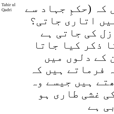
Tahir ul
کہ (حکمِ جہاد سے
Qadri
یں اتاری جاتی؟
زل کی جاتی ہے
کا ذکر کیا جاتا
 کے دلوں میں
( فرماتے ہیں کہ
ھتے ہیں جیسے وہ
ی غشی طاری ہو
ی ہے