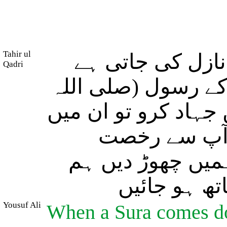
Tahir ul
ازل کی جاتی ہے
Qadri
س کے رسول (صلی اللہ
جہاد کرو تو ان میں
 آپ سے رخصت
ہمیں چھوڑ دیں ہم
(ھ ہو جائیں
Yousuf Ali
When a Sura comes do