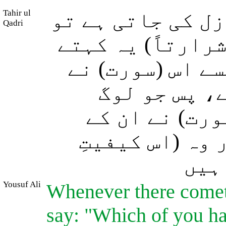
Tahir ul
ل کی جاتی ہے تو
Qadri
رارتاً) یہ کہتے
ے اس (سورت) نے
، پس جو لوگ
ورت) نے ان کے
وہ (اس کیفیتِ
ہیں
Yousuf Ali
Whenever there comet
say: "Which of you has