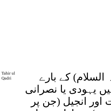
Tahir ul
 السلام) کے بارے
Qadri
یں یہودی یا نصرانی
 اور انجیل (جن پر