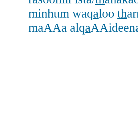
minhum waq
a
loo
th
ar
maAAa alq
a
AAideen