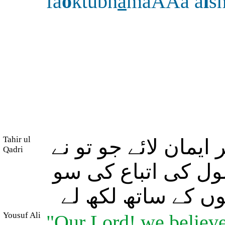
fa
o
ktubn
a
maAAa a
l
s
Tahir ul
یمان لائے جو تو نے
Qadri
ول کی اتباع کی سو
ں کے ساتھ لکھ لے
Yousuf Ali
"Our Lord! we believe