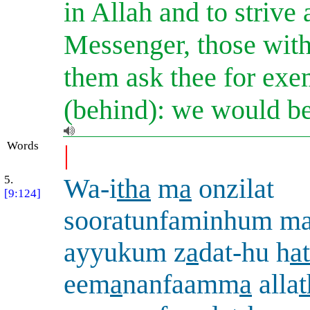
in Allah and to strive
Messenger, those wit
them ask thee for exe
(behind): we would be
Words
|
5.
Wa-i
tha
m
a
onzilat
[9:124]
sooratunfaminhum ma
ayyukum z
a
dat-hu h
a
eem
a
nanfaamm
a
alla
t