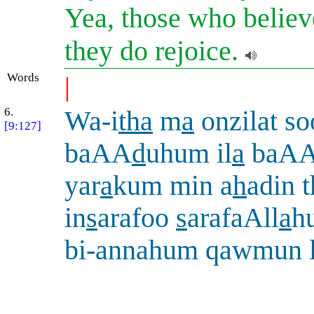
Yea, those who believe
they do rejoice.
Words
|
6.
Wa-i
tha
m
a
onzilat so
[9:127]
baAA
d
uhum il
a
baA
yar
a
kum min a
h
adin 
in
s
arafoo
s
arafaAll
a
h
bi-annahum qawmun 