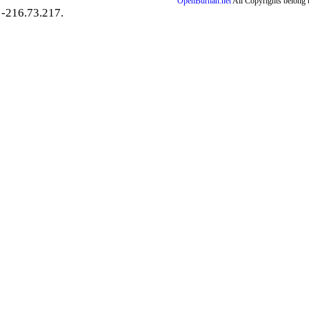
OpenBurhan.net
All Copyrights belong 
-216.73.217.