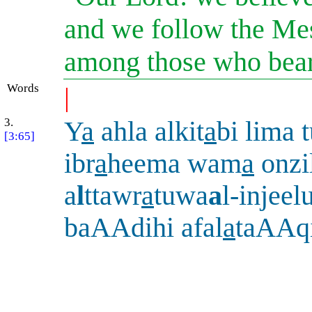
and we follow the Me
among those who bear
Words
|
3.
Y
a
ahla alkit
a
bi lima 
[3:65]
ibr
a
heema wam
a
onzil
a
l
ttawr
a
tuwa
a
l-injeelu
baAAdihi afal
a
taAAq