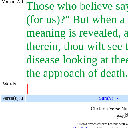
Yousuf Ali
Those who believe say
(for us)?" But when a 
meaning is revealed, 
therein, thou wilt see 
disease looking at the
the approach of death.
Words
|
Verse(s):
1
Surah : -
Click on Verse Num
لرَّحِيمِ
All data presented here has not been ver