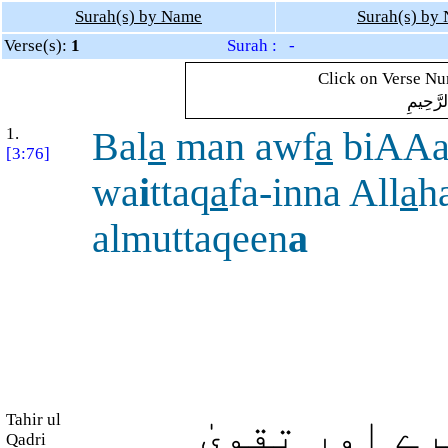
Surah(s) by Name
Surah(s) by
Verse(s):
1
Surah : -
Click on Verse Num
لرَّحِيمِ
1.
Bal
a
man awf
a
biAAa
[3:76]
wa
i
ttaq
a
fa-inna All
a
h
almuttaqeen
a
Tahir ul
ے اور تقویٰ
Qadri