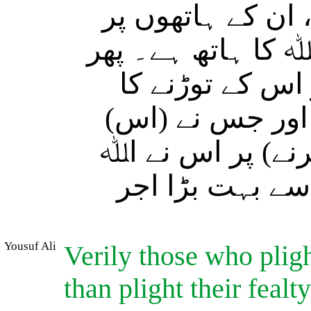
ان کے ہاتھوں پر
(کا ہاتھ ہے۔ پھر
س کے توڑنے کا
ا اور جس نے (اس
رنے) پر اس نے اﷲ
سے بہت بڑا اجر
Yousuf Ali
Verily those who plight
than plight their fealt