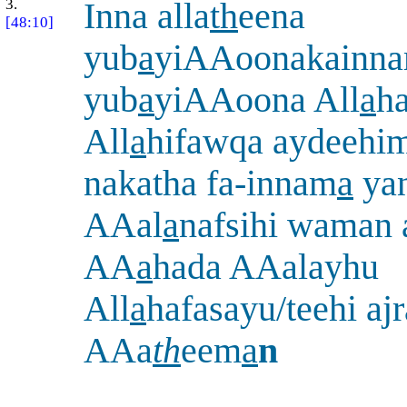
3.
Inna alla
th
eena
[48:10]
yub
a
yiAAoonakainn
yub
a
yiAAoona All
a
h
All
a
hifawqa aydeehi
nakatha fa-innam
a
ya
AAal
a
nafsihi waman
AA
a
hada AAalayhu
All
a
hafasayu/teehi aj
AAa
th
eem
a
n