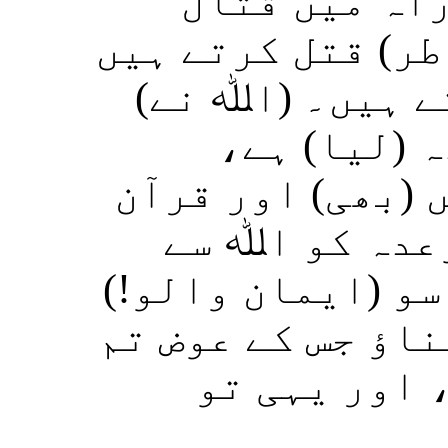
راہ میں قتال
طر) قتل کرتے ہیں
تے ہیں۔ (اﷲ نے
دہ (لیا) ہے
 (بھی) اور قرآن
وعدہ کو اﷲ سے
، سو (ایمان والو
ناؤ جس کے عوض تم
، اور یہی تو