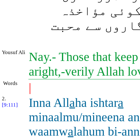
کوئی مؤاخذہ
اروں سے محبت
Yousuf Ali
Nay.- Those that keep 
aright,-verily Allah l
Words
|
2.
Inna All
a
ha ishtar
a
[9:111]
minaalmu/mineena a
waamw
a
lahum bi-ann