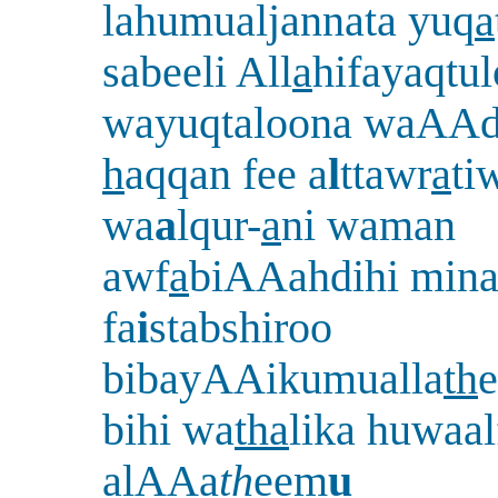
lahumualjannata yuq
a
sabeeli All
a
hifayaqtu
wayuqtaloona waAAd
h
aqqan fee a
l
ttawr
a
ti
wa
a
lqur-
a
ni waman
awf
a
biAAahdihi mina
fa
i
stabshiroo
bibayAAikumualla
th
e
bihi wa
tha
lika huwaa
alAAa
th
eem
u