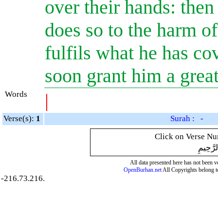
over their hands: then
does so to the harm o
fulfils what he has co
soon grant him a gre
Words
|
Verse(s):
1
Surah : -
Click on Verse Num
لرَّحِيمِ
All data presented here has not been ver
OpenBurhan.net
All Copyrights belong t
-216.73.216.