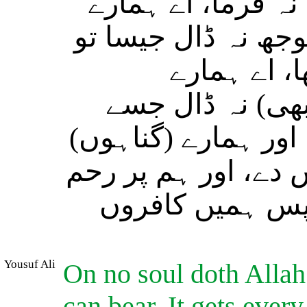
نہ فرما، اے ہمارے
بوجھ نہ ڈال جیسا تو
ا، اے ہمارے
(بھی) نہ ڈال جسے
 اور ہمارے (گناہوں
 دے، اور ہم پر رحم
 پس ہمیں کافروں
Yousuf Ali
On no soul doth Allah 
can bear. It gets every