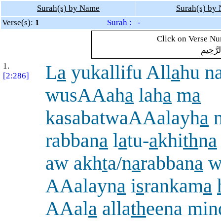
Surah(s) by Name
Surah(s) by
Verse(s):
1
Surah : -
Click on Verse Num
لرَّحِيمِ
1.
L
a
yukallifu All
a
hu na
[2:286]
wusAAah
a
lah
a
m
a
kasabatwaAAalayh
a
rabban
a
l
a
tu-
a
khi
th
n
a
aw akh
t
a/n
a
rabban
a
w
AAalayn
a
i
s
rankam
a
AAal
a
alla
th
eena min