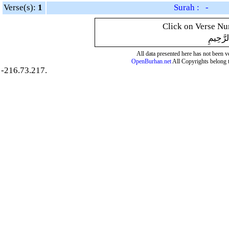
Verse(s):
1
Surah : -
Click on Verse Num
لرَّحِيمِ
All data presented here has not been ver
OpenBurhan.net
All Copyrights belong 
-216.73.217.