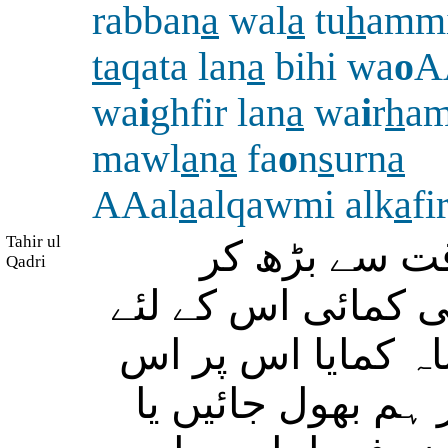
rabban
a
wal
a
tu
h
ammi
ta
qata lan
a
bihi wa
o
A
wa
i
ghfir lan
a
wa
i
r
h
a
mawl
a
n
a
fa
o
n
s
urn
a
AAal
a
alqawmi alk
a
fi
Tahir ul
 سے بڑھ کر
Qadri
کی کمائی اس کے لئے
اہ کمایا اس پر اس
ہم بھول جائیں یا