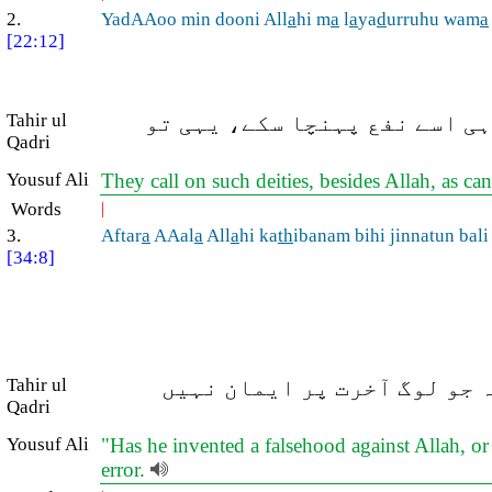
2.
YadAAoo min dooni All
a
hi m
a
l
a
ya
d
urruhu wam
a
[22:12]
Tahir ul
ہی اسے نفع پہنچا سکے، یہی تو
Qadri
Yousuf Ali
They call on such deities, besides Allah, as ca
Words
|
3.
Aftar
a
AAal
a
All
a
hi ka
th
ibanam bihi jinnatun bali 
[34:8]
Tahir ul
(جو لوگ آخرت پر ایمان نہیں
Qadri
Yousuf Ali
"Has he invented a falsehood against Allah, or ha
error.