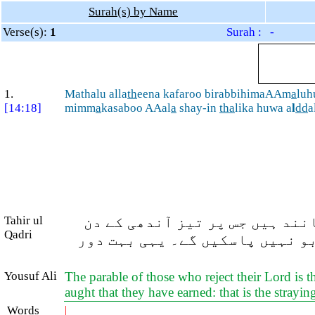
Surah(s) by Name
Verse(s):
1
Surah : -
1.
Mathalu alla
th
eena kafaroo birabbihimaAAm
a
luh
[14:18]
mimm
a
kasaboo AAal
a
shay-in
tha
lika huwa a
l
dd
a
Tahir ul
انند ہیں جس پر تیز آندھی کے دن
Qadri
بو نہیں پاسکیں گے۔ یہی بہت دور
Yousuf Ali
The parable of those who reject their Lord is
aught that they have earned: that is the straying
Words
|