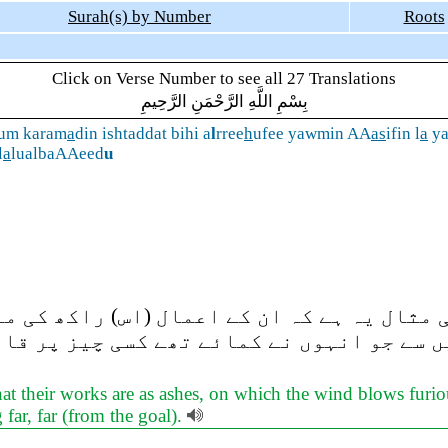
Surah(s) by Number
Roots
Click on Verse Number to see all 27 Translations
بِسْمِ اللَّهِ الرَّحْمَنِ الرَّحِيمِ
um karam
a
din ishtaddat bihi a
l
rree
h
ufee yawmin AA
as
ifin l
a
ya
l
a
lualbaAAeed
u
مثال یہ ہے کہ ان کے اعمال (اس) راکھ کی م
یں سے جو انہوں نے کمائے تھے کسی چیز پر قا
 that their works are as ashes, on which the wind blows fu
 far, far (from the goal).