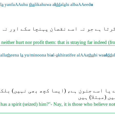
l
a
yanfaAAuhu
tha
likahuwa a
l
dd
al
a
lu albaAAeed
u
کرتا ہے جو نہ اسے نقصان پہنچا سکے اور نہ 
n neither hurt nor profit them: that is straying far indeed (
alla
th
eena l
a
yu/minoona bi
a
l-
a
khiratifee alAAa
tha
bi wa
al
dd
a
ا اسے جنون ہے، (ایسا کچھ بھی نہیں) بلکہ 
ں (مبتلا) ہیں
s a spirit (seized) him?"- Nay, it is those who believe not i