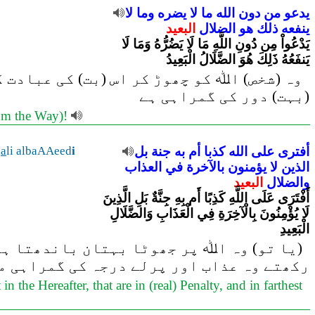
يدعو
من
دون
الله
ما
لا
يضره
وما
لا
ينفعه
ذلك
هو
الضلال
البعيد
يَدْعُواْ مِن دُونِ اللَّهِ مَا لَا يَضُرُّهُ وَمَا لَا
يَنفَعُهُ ذَلِكَ هُوَ الضَّلَالُ الْبَعِيدُ
وہ (شخص) اﷲ کو چھوڑ کر اس (بت) کی عبادت 
(بہت) دور کی گمراہی ہے
from the Way)!
l
a
li albaAAeed
i
بل
جنة
به
أم
كذبا
الله
على
أفترى
الذين
لا
يؤمنون
بالآخرة
في
العذاب
والضلال
البعيد
أَفْتَرَى عَلَى اللَّهِ كَذِبًا أَم بِهِ جِنَّةٌ بَلِ الَّذِينَ
لَا يُؤْمِنُونَ بِالْآخِرَةِ فِي الْعَذَابِ وَالضَّلَالِ
الْبَعِيدِ
یا تو) وہ اﷲ پر جھوٹا بہتان باندھتا ہے ی
رکھتے وہ عذاب اور پرلے درجہ کی گمراہی می
n the Hereafter, that are in (real) Penalty, and in farthest