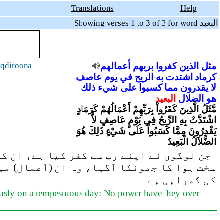
Translations
Help
Showing verses 1 to 3 of 3 for word البعيد
qdiroona
أعمالهم
بربهم
كفروا
الذين
مثل
كرماد
اشتدت
به
الريح
في
يوم
عاصف
لا
يقدرون
مما
كسبوا
على
شيء
ذلك
هو
الضلال
البعيد
مَّثَلُ الَّذِينَ كَفَرُواْ بِرَبِّهِمْ أَعْمَالُهُمْ كَرَمَادٍ
اشْتَدَّتْ بِهِ الرِّيحُ فِي يَوْمٍ عَاصِفٍ لاَّ
يَقْدِرُونَ مِمَّا كَسَبُواْ عَلَى شَيْءٍ ذَلِكَ هُوَ
الضَّلاَلُ الْبَعِيدُ
جن لوگوں نے اپنے رب سے کفر کیا ہے، ان کی 
سخت ہوا کا جھونکا آگیا، وہ ان (اَعمال) م
کی گمراہی ہے
riously on a tempestuous day: No power have they over