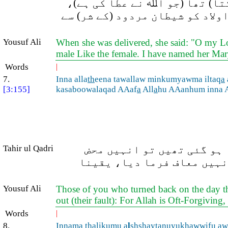
تا) تھا (جو اﷲ نے عطا کی ہے)،
ولاد کو شیطان مردود (کے شر) سے
Yousuf Ali
When she was delivered, she said: "O my Lor
male Like the female. I have named her Mar
Words
|
7.
Inna alla
th
eena tawallaw minkumyawma iltaq
a
[3:155]
kasaboowalaqad AAaf
a
All
a
hu AAanhum inna A
 ہو گئی تھیں تو انہیں محض
Tahir ul Qadri
انہیں معاف فرما دیا، یقینا
Yousuf Ali
Those of you who turned back on the day the
out (their fault): For Allah is Oft-Forgivin
Words
|
8.
Innam
a
tha
likumu a
l
shshay
ta
nuyukhawwifu aw