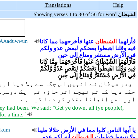
Translations
Help
Showing verses 1 to 30 of 56 for word الشيطان
فأزلهما
الشيطان
عنها
فأخرجهما
مما
كانا
nAAaduwwun
فيه
وقلنا
اهبطوا
بعضكم
لبعض
عدو
ولكم
في
الأرض
مستقر
ومتاع
إلى
حين
فَأَزَلَّهُمَا الشَّيْطَانُ عَنْهَا فَأَخْرَجَهُمَا مِمَّا كَانَا
فِيهِ وَقُلْنَا اهْبِطُواْ بَعْضُكُمْ لِبَعْضٍ عَدُوٌّ وَّلَكُمْ
فِي الْأَرْضِ مُسْتَقَرٌّ وَّمَتَاعٌ إِلَى حِينٍ
پھر شیطان نے انہیں اس جگہ سے ہلا دیا اور 
حکم دیا کہ تم نیچے اتر جاؤ، تم ایک دوسرے
اور نفع اٹھانا مقدّر کر دیا گیا ہے
hey had been. We said: "Get ye down, all (ye people),
for a time."
يا
أيها
الناس
كلوا
مما
في
الأرض
حلالا
طيبا
lakum
ولا
تتبعوا
خطوات
الشيطان
إنه
لكم
عدو