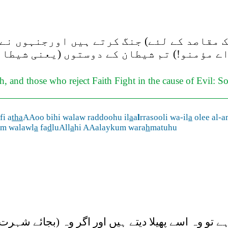
ک مقاصد کے لئے) جنگ کرتے ہیں اورجنہوں نے 
اے مؤمنو!) تم شیطان کے دوستوں (یعنی شیطا
, and those who reject Faith Fight in the cause of Evil: So 
i a
tha
AAoo bihi walaw raddoohu il
a
a
l
rrasooli wa-il
a
olee al-
m walawl
a
fa
d
luAll
a
hi AAalaykum wara
h
matuhu
تو وہ اسے پھیلا دیتے ہیں اور اگر وہ (بجائے شہرت