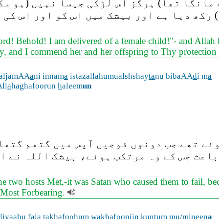
 مانگا تھا) ہرگز اس لڑکی جیسا نہیں (ہو سک
 رکھ دیا ہے اور بیشک میں اس کو اور اس کی ا
d! Behold! I am delivered of a female child!"- and Allah 
y, and I commend her and her offspring to Thy protection 
aljamAA
a
ni innam
a
istazallahumua
l
shshay
ta
nu bibaAA
d
i m
a
ll
a
haghafoorun
h
aleem
un
ئے تھے جب دونوں فوجیں آپس میں گتھم گتھا
 باعث جس کے وہ مرتکب ہوئے، بیشک اللہ نے 
 two hosts Met,-it was Satan who caused them to fail, bec
g, Most Forbearing.
liy
a
ahu fal
a
takh
a
foohum wakh
a
fooniin kuntum mu/mineen
a