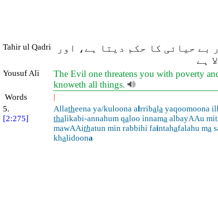
 بے حیائی کا حکم دیتا ہے، اور
Tahir ul Qadri
 ہے
Yousuf Ali
The Evil one threatens you with poverty an
knoweth all things.
Words
|
5.
Alla
th
eena ya/kuloona a
l
rrib
a
l
a
yaqoomoona il
[2:275]
tha
likabi-annahum q
a
loo innam
a
albayAAu mit
mawAAi
th
atun min rabbihi fa
i
ntah
a
falahu m
a
s
kh
a
lidoon
a