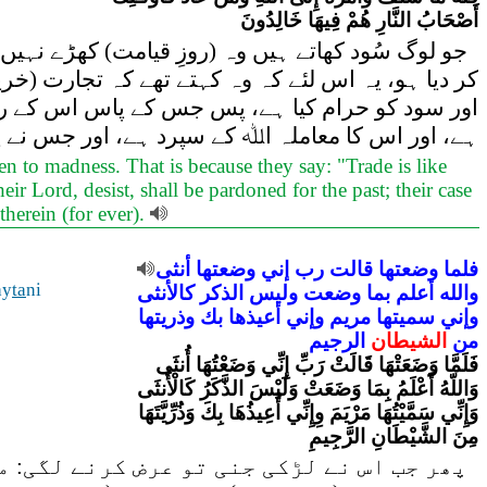
أَصْحَابُ النَّارِ هُمْ فِيهَا خَالِدُونَ
جو لوگ سُود کھاتے ہیں وہ (روزِ قیامت) کھڑے ن
کر دیا ہو، یہ اس لئے کہ وہ کہتے تھے کہ تجارت (خر
اور سود کو حرام کیا ہے، پس جس کے پاس اس کے رب
ہے، اور اس کا معاملہ اﷲ کے سپرد ہے، اور جس نے 
 to madness. That is because they say: "Trade is like
r Lord, desist, shall be pardoned for the past; their case
therein (for ever).
فلما
وضعتها
قالت
رب
إني
وضعتها
أنثى
ay
ta
ni
والله
أعلم
بما
وضعت
وليس
الذكر
كالأنثى
وإني
سميتها
مريم
وإني
أعيذها
بك
وذريتها
من
الشيطان
الرجيم
فَلَمَّا وَضَعَتْهَا قَالَتْ رَبِّ إِنِّي وَضَعْتُهَا أُنثَى
وَاللّهُ أَعْلَمُ بِمَا وَضَعَتْ وَلَيْسَ الذَّكَرُ كَالْأُنثَى
وَإِنِّي سَمَّيْتُهَا مَرْيَمَ وِإِنِّي أُعِيذُهَا بِكَ وَذُرِّيَّتَهَا
مِنَ الشَّيْطَانِ الرَّجِيمِ
پھر جب اس نے لڑکی جنی تو عرض کرنے لگی: مو