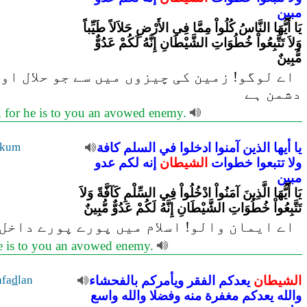
مبين
يَا أَيُّهَا النَّاسُ كُلُواْ مِمَّا فِي الأَرْضِ حَلاَلاً طَيِّباً
وَلاَ تَتَّبِعُواْ خُطُوَاتِ الشَّيْطَانِ إِنَّهُ لَكُمْ عَدُوٌّ
مُّبِينٌ
اے لوگو! زمین کی چیزوں میں سے جو حلال او
دشمن ہے
e, for he is to you an avowed enemy.
يا
أيها
الذين
آمنوا
ادخلوا
في
السلم
كافة
akum
ولا
تتبعوا
خطوات
الشيطان
إنه
لكم
عدو
مبين
يَا أَيُّهَا الَّذِينَ آمَنُواْ ادْخُلُواْ فِي السِّلْمِ كَآفَّةً وَلاَ
تَتَّبِعُواْ خُطُوَاتِ الشَّيْطَانِ إِنَّهُ لَكُمْ عَدُوٌّ مُّبِينٌ
اے ایمان والو! اسلام میں پورے پورے داخل 
 he is to you an avowed enemy.
الشيطان
يعدكم
الفقر
ويأمركم
بالفحشاء
lan
d
afa
والله
يعدكم
مغفرة
منه
وفضلا
والله
واسع