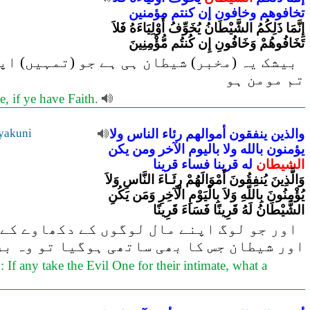
تخافوهم
وخافون
إن
كنتم
مؤمنين
إِنَّمَا ذَلِكُمُ الشَّيْطَانُ يُخَوِّفُ أَوْلِيَاءَهُ فَلاَ
تَخَافُوهُمْ وَخَافُونِ إِن كُنتُم مُّؤْمِنِينَ
بیشک یہ (مخبر) شیطان ہی ہے جو (تمہیں) اپ
تم مومن ہو
Me, if ye have Faith.
والذين
ينفقون
أموالهم
رئاء
الناس
ولا
yakuni
يؤمنون
بالله
ولا
باليوم
الآخر
ومن
يكن
الشيطان
له
قرينا
فساء
قرينا
وَالَّذِينَ يُنفِقُونَ أَمْوَالَهُمْ رِئَـاءَ النَّاسِ وَلاَ
يُؤْمِنُونَ بِاللّهِ وَلاَ بِالْيَوْمِ الْآخِرِ وَمَن يَكُنِ
الشَّيْطَانُ لَهُ قَرِينًا فَسَاءَ قَرِينًا
اور جو لوگ اپنے مال لوگوں کے دکھاوے کے ل
اور شیطان جس کا بھی ساتھی ہوگیا تو وہ بر
 If any take the Evil One for their intimate, what a