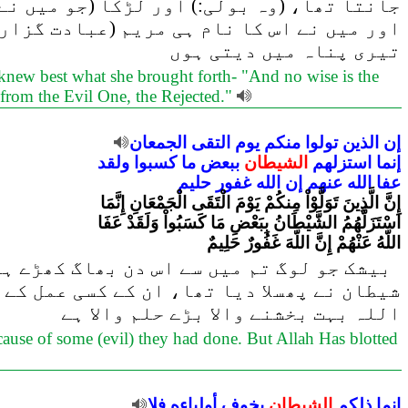
جانتا تھا، (وہ بولی:) اور لڑکا (جو میں نے
اور میں نے اس کا نام ہی مریم (عبادت گزار)
تیری پناہ میں دیتی ہوں
knew best what she brought forth- "And no wise is the
from the Evil One, the Rejected."
إن
الذين
تولوا
منكم
يوم
التقى
الجمعان
إنما
استزلهم
الشيطان
ببعض
ما
كسبوا
ولقد
عفا
الله
عنهم
إن
الله
غفور
حليم
إِنَّ الَّذِينَ تَوَلَّوْاْ مِنكُمْ يَوْمَ الْتَقَى الْجَمْعَانِ إِنَّمَا
اسْتَزَلَّهُمُ الشَّيْطَانُ بِبَعْضِ مَا كَسَبُواْ وَلَقَدْ عَفَا
اللّهُ عَنْهُمْ إِنَّ اللّهَ غَفُورٌ حَلِيمٌ
بیشک جو لوگ تم میں سے اس دن بھاگ کھڑے ہو
شیطان نے پھسلا دیا تھا، ان کے کسی عمل کے
اللہ بہت بخشنے والا بڑے حلم والا ہے
ause of some (evil) they had done. But Allah Has blotted
إنما
ذلكم
الشيطان
يخوف
أولياءه
فلا