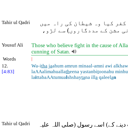
کفر کیا وہ شیطان کی راہ میں
Tahir ul Qadri
نی مشن کے مددگاروں) سے لڑو،
Yousuf Ali
Those who believe fight in the cause of Allah
cunning of Satan.
Words
|
12.
Wa-i
tha
j
a
ahum amrun minaal-amni awi alkhawf
[4:83]
laAAalimahualla
th
eena yastanbi
t
oonahu minhu
la
i
ttabaAAtumua
l
shshay
ta
na ill
a
qaleel
a
n
Tahir ul Qadri
 دینے کے) اسے رسول (صلی اللہ علیہ