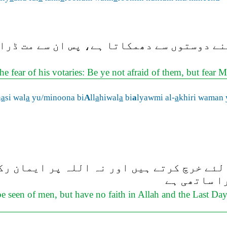
نے دوستوں سے دھمکاتا ہے، پس ان سے مت ڈرا 
he fear of his votaries: Be ye not afraid of them, but fear 
n
a
si wal
a
yu/minoona bi
A
ll
a
hiwal
a
bi
a
lyawmi al-
a
khiri waman 
ئے خرچ کرتے ہیں اور نہ اللہ پر ایمان رکھ
ا ساتھی ہے
e seen of men, but have no faith in Allah and the Last Day: