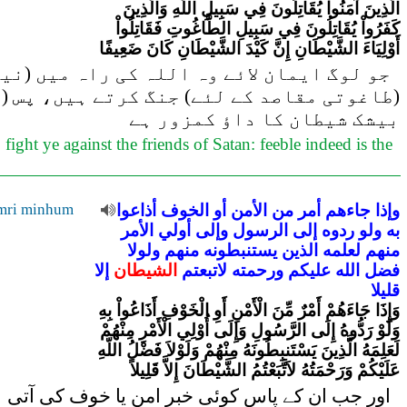
الَّذِينَ آمَنُواْ يُقَاتِلُونَ فِي سَبِيلِ اللّهِ وَالَّذِينَ
كَفَرُواْ يُقَاتِلُونَ فِي سَبِيلِ الطَّاغُوتِ فَقَاتِلُواْ
أَوْلِيَاءَ الشَّيْطَانِ إِنَّ كَيْدَ الشَّيْطَانِ كَانَ ضَعِيفًا
جو لوگ ایمان لائے وہ اللہ کی راہ میں (نی
(طاغوتی مقاصد کے لئے) جنگ کرتے ہیں، پس (
بیشک شیطان کا داؤ کمزور ہے
fight ye against the friends of Satan: feeble indeed is the
وإذا
جاءهم
أمر
من
الأمن
أو
الخوف
أذاعوا
amri minhum
به
ولو
ردوه
إلى
الرسول
وإلى
أولي
الأمر
منهم
لعلمه
الذين
يستنبطونه
منهم
ولولا
فضل
الله
عليكم
ورحمته
لاتبعتم
الشيطان
إلا
قليلا
وَإِذَا جَاءَهُمْ أَمْرٌ مِّنَ الْأَمْنِ أَوِ الْخَوْفِ أَذَاعُواْ بِهِ
وَلَوْ رَدُّوهُ إِلَى الرَّسُولِ وَإِلَى أُوْلِي الْأَمْرِ مِنْهُمْ
لَعَلِمَهُ الَّذِينَ يَسْتَنبِطُونَهُ مِنْهُمْ وَلَوْلاَ فَضْلُ اللّهِ
عَلَيْكُمْ وَرَحْمَتُهُ لاَتَّبَعْتُمُ الشَّيْطَانَ إِلاَّ قَلِيلاً
اور جب ان کے پاس کوئی خبر امن یا خوف کی آتی ہے 