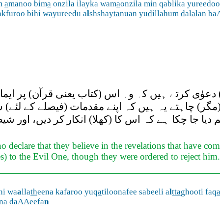
m
a
manoo bim
a
onzila ilayka wam
a
onzila min qablika yureedo
kfuroo bihi wayureedu a
l
shshay
ta
nuan yu
d
illahum
d
al
a
lan b
) دعوٰی کرتے ہیں کہ وہ اس (کتاب یعنی قرآن) پر ایما
(مگر) چاہتے یہ ہیں کہ اپنے مقدمات (فیصلے کے لئے
دیا جا چکا ہے کہ اس کا (کھلا) انکار کر دیں، اور شی
declare that they believe in the revelations that have come
es) to the Evil One, though they were ordered to reject him
hi wa
a
lla
th
eena kafaroo yuq
a
tiloonafee sabeeli a
l
tta
ghooti faq
na
d
aAAeef
a
n