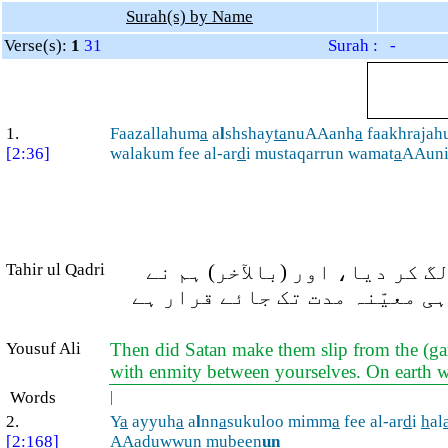
Surah(s) by Name
Verse(s):
1
31
Surah : -
1.
Faazallahum
a
a
l
shshay
ta
nuAAanh
a
faakhrajah
[2:36]
walakum fee al-ar
d
i mustaqarrun wamat
a
AAuni
 کر دیا، اور (بالآخر) ہم نے
Tahir ul Qadri
ی معیّنہ مدت تک جائے قرار ہے
Yousuf Ali
Then did Satan make them slip from the (gard
with enmity between yourselves. On earth wi
Words
|
2.
Y
a
ayyuh
a
a
l
nn
a
sukuloo mimm
a
fee al-ar
d
i
h
al
[2:168]
AAaduwwun mubeen
un