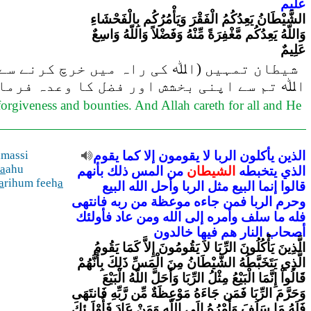
عليم
الشَّيْطَانُ يَعِدُكُمُ الْفَقْرَ وَيَأْمُرُكُم بِالْفَحْشَاءِ
وَاللّهُ يَعِدُكُم مَّغْفِرَةً مِّنْهُ وَفَضْلاً وَاللّهُ وَاسِعٌ
عَلِيمٌ
شیطان تمہیں (اﷲ کی راہ میں خرچ کرنے سے ر
اﷲ تم سے اپنی بخشش اور فضل کا وعدہ فرمات
orgiveness and bounties. And Allah careth for all and He
الذين
يأكلون
الربا
لا
يقومون
إلا
كما
يقوم
lmassi
a
ahu
الذي
يتخبطه
الشيطان
من
المس
ذلك
بأنهم
a
rihum feeh
a
قالوا
إنما
البيع
مثل
الربا
وأحل
الله
البيع
وحرم
الربا
فمن
جاءه
موعظة
من
ربه
فانتهى
فله
ما
سلف
وأمره
إلى
الله
ومن
عاد
فأولئك
أصحاب
النار
هم
فيها
خالدون
الَّذِينَ يَأْكُلُونَ الرِّبَا لاَ يَقُومُونَ إِلاَّ كَمَا يَقُومُ
الَّذِي يَتَخَبَّطُهُ الشَّيْطَانُ مِنَ الْمَسِّ ذَلِكَ بِأَنَّهُمْ
قَالُواْ إِنَّمَا الْبَيْعُ مِثْلُ الرِّبَا وَأَحَلَّ اللّهُ الْبَيْعَ
وَحَرَّمَ الرِّبَا فَمَن جَاءَهُ مَوْعِظَةٌ مِّن رَّبِّهِ فَانتَهَى
فَلَهُ مَا سَلَفَ وَأَمْرُهُ إِلَى اللّهِ وَمَنْ عَادَ فَأُوْلَـئِكَ