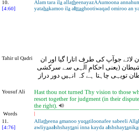
10.
Alam tara il
a
alla
th
eenayazAAumoona annahu
[4:60]
yata
ha
kamoo il
a
a
l
tta
ghootiwaqad omiroo an ya
Tahir ul Qadri
ن لائے جوآپ کی طرف اتارا گیا اور ان
) شیطان (یعنی احکامِ الٰہی سے سرکشی
طان تویہی چاہتا ہے کہ انہیں دور دراز
Yousuf Ali
Hast thou not turned Thy vision to those who 
resort together for judgment (in their disput
the right).
Words
|
11.
Alla
th
eena
a
manoo yuq
a
tiloonafee sabeeli All
a
[4:76]
awliy
a
aa
l
shshay
ta
ni inna kayda a
l
shshay
ta
nik
a