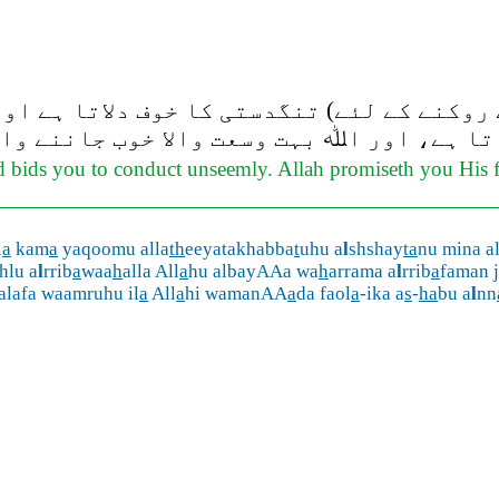
وکنے کے لئے) تنگدستی کا خوف دلاتا ہے اور
ا ہے، اور اﷲ بہت وسعت والا خوب جاننے والا
d bids you to conduct unseemly. Allah promiseth you His f
l
a
kam
a
yaqoomu alla
th
eeyatakhabba
t
uhu a
l
shshay
ta
nu mina a
hlu a
l
rrib
a
waa
h
alla All
a
hu albayAAa wa
h
arrama a
l
rrib
a
faman j
alafa waamruhu il
a
All
a
hi wamanAA
a
da faol
a
-ika a
s
-
ha
bu a
l
nn