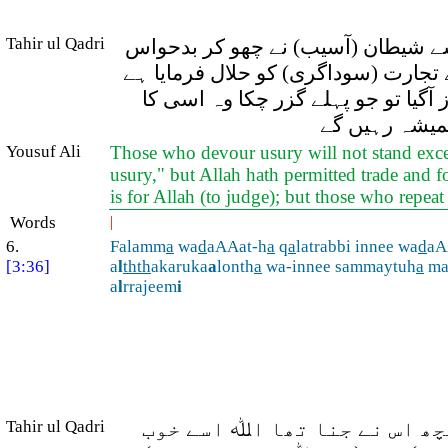
Tahir ul Qadri
سے شیطان (آسیب) نے چھو کر بدحواس
ے تجارت (سوداگری) کو حلال فرمایا ہے
یا تو جو پہلے گزر چکا وہ اسی کا
ہمیشہ رہیں گے
Yousuf Ali
Those who devour usury will not stand excep
usury," but Allah hath permitted trade and fo
is for Allah (to judge); but those who repea
Words
|
6.
Falamm
a
wa
d
aAAat-h
a
q
a
latrabbi innee wa
d
aA
[3:36]
a
l
thth
akaruka
a
lonth
a
wa-innee sammaytuh
a
ma
a
l
rrajeem
i
کچھ اس نے جنا تھا اﷲ اسے خوب
Tahir ul Qadri