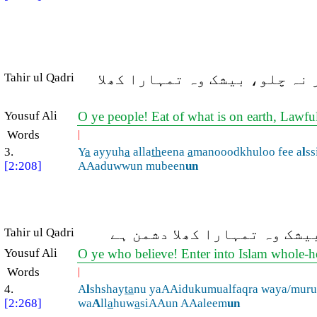
نہ چلو، بیشک وہ تمہارا کھلا
Tahir ul Qadri
Yousuf Ali
O ye people! Eat of what is on earth, Lawfu
Words
|
3.
Y
a
ayyuh
a
alla
th
eena
a
manooodkhuloo fee a
l
ss
[2:208]
AAaduwwun mubeen
un
یشک وہ تمہارا کھلا دشمن ہے
Tahir ul Qadri
Yousuf Ali
O ye who believe! Enter into Islam whole-he
Words
|
4.
A
l
shshay
ta
nu yaAAidukumualfaqra waya/muru
[2:268]
wa
A
ll
a
huw
a
siAAun AAaleem
un