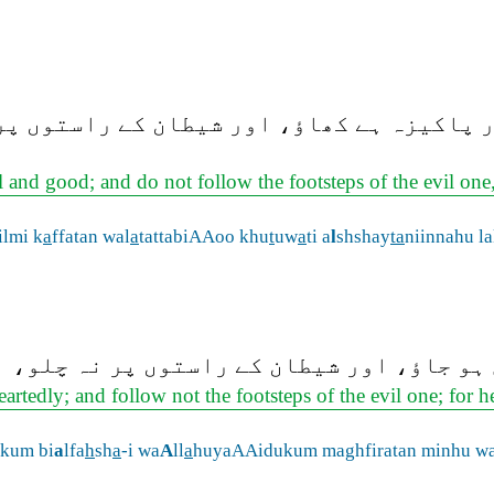
ر پاکیزہ ہے کھاؤ، اور شیطان کے راستوں پر 
l and good; and do not follow the footsteps of the evil on
ilmi k
a
ffatan wal
a
tattabiAAoo khu
t
uw
a
ti a
l
shshay
ta
niinnahu l
ہو جاؤ، اور شیطان کے راستوں پر نہ چلو، ب
artedly; and follow not the footsteps of the evil one; for
kum bi
a
lfa
h
sh
a
-i wa
A
ll
a
huyaAAidukum maghfiratan minhu w