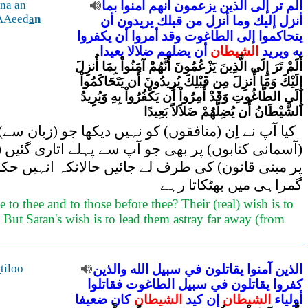
ألم
تر
إلى
الذين
يزعمون
أنهم
آمنوا
بما
ona an
aAAeed
a
n
أنزل
إليك
وما
أنزل
من
قبلك
يريدون
أن
يتحاكموا
إلى
الطاغوت
وقد
أمروا
أن
يكفروا
به
ويريد
الشيطان
أن
يضلهم
ضلالا
بعيدا
أَلَمْ تَرَ إِلَى الَّذِينَ يَزْعُمُونَ أَنَّهُمْ آمَنُواْ بِمَا أُنزِلَ
إِلَيْكَ وَمَا أُنزِلَ مِن قَبْلِكَ يُرِيدُونَ أَن يَتَحَاكَمُواْ
إِلَى الطَّاغُوتِ وَقَدْ أُمِرُواْ أَن يَكْفُرُواْ بِهِ وَيُرِيدُ
الشَّيْطَانُ أَن يُضِلَّهُمْ ضَلاَلاً بَعِيدًا
کیا آپ نے اِن (منافقوں) کو نہیں دیکھا جو (زبان سے
(آسمانی کتابوں) پر بھی جو آپ سے پہلے اتاری گئیں 
پر مبنی قانون) کی طرف لے جائیں حالانکہ انہیں حکم 
گمراہی میں بھٹکاتا رہے
 to thee and to those before thee? Their (real) wish is to
. But Satan's wish is to lead them astray far away (from
الذين
آمنوا
يقاتلون
في
سبيل
الله
والذين
tiloo
a
كفروا
يقاتلون
في
سبيل
الطاغوت
فقاتلوا
أولياء
الشيطان
إن
كيد
الشيطان
كان
ضعيفا