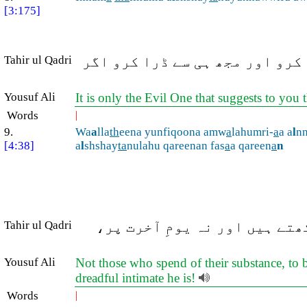
[3:175]
کرو اور مجھ ہی سے ڈرا کرو اگر
Tahir ul Qadri
Yousuf Ali
It is only the Evil One that suggests to you t
Words
|
9.
Wa
a
lla
th
eena yunfiqoona amw
a
lahumri-
a
a a
l
n
[4:38]
a
l
shshay
ta
nulahu qareenan fas
a
a qareen
a
n
تے ہیں اور نہ یومِ آخرت پر،
Tahir ul Qadri
Yousuf Ali
Not those who spend of their substance, to b
dreadful intimate he is!
Words
|