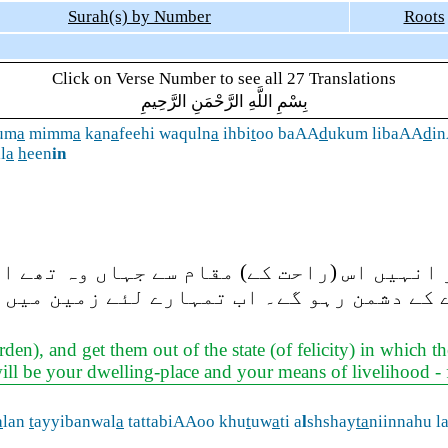
Surah(s) by Number
Roots
Click on Verse Number to see all 27 Translations
بِسْمِ اللَّهِ الرَّحْمَنِ الرَّحِيمِ
um
a
mimm
a
k
a
n
a
feehi waquln
a
ihbi
t
oo baAA
d
ukum libaAA
d
i
l
a
h
een
in
انہیں اس (راحت کے) مقام سے جہاں وہ تھے الگ
 کے دشمن رہو گے۔ اب تمہارے لئے زمین میں ہ
en), and get them out of the state (of felicity) in which t
ll be your dwelling-place and your means of livelihood - 
a
lan
t
ayyibanwal
a
tattabiAAoo khu
t
uw
a
ti a
l
shshay
ta
niinnahu 