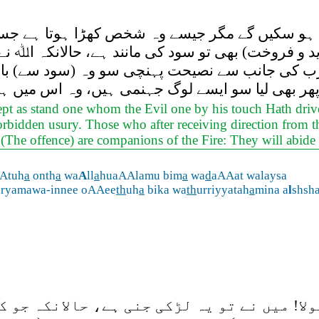
ہیں ہو سکیں گے مگر جیسے وہ شخص کھڑا ہوتا ہے ج
ید و فروخت) بھی تو سود کی مانند ہے، حالانکہ اﷲ ن
 کی جانب سے نصیحت پہنچی سو وہ (سود سے) باز آگ
پھر بھی لیا سو ایسے لوگ جہنمی ہیں، وہ اس میں 
t as stand one whom the Evil one by his touch Hath driven
rbidden usury. Those who after receiving direction from thei
t (The offence) are companions of the Fire: They will abide 
Atuh
a
onth
a
wa
A
ll
a
huaAAlamu bim
a
wa
d
aAAat walaysa
ryamawa-innee oAAee
th
uh
a
bika wa
th
urriyyatah
a
mina a
l
shsh
لا! میں نے تو یہ لڑکی جنی ہے، حالانکہ جو 