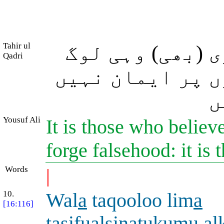
Tahir ul
(بھی) وہی لوگ
Qadri
ں پر ایمان نہیں
ں
Yousuf Ali
It is those who believe
forge falsehood: it is
Words
|
10.
Wal
a
taqooloo lim
a
[16:116]
ta
s
ifualsinatukumu al