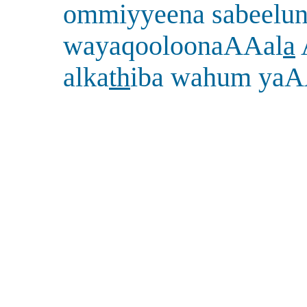
ommiyyeena sabeelu
wayaqooloonaAAal
a
alka
th
iba wahum ya