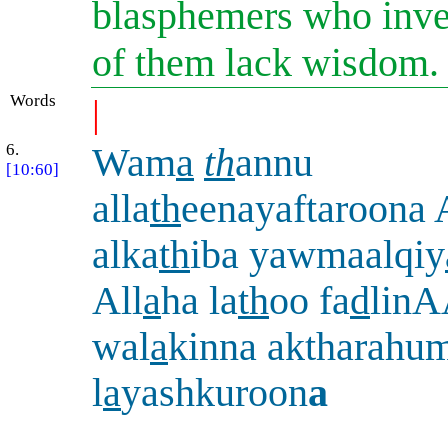
blasphemers who inven
of them lack wisdom
Words
|
6.
Wam
a
th
annu
[10:60]
alla
th
eenayaftaroona
alka
th
iba yawmaalqiy
All
a
ha la
th
oo fa
d
linA
wal
a
kinna aktharahu
l
a
yashkuroon
a