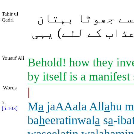
Tahir ul
سے جھوٹا بہتان
Qadri
ذاب کے لئے) یہی
Yousuf Ali
Behold! how they inven
by itself is a manifest
Words
|
5.
M
a
jaAAala All
a
hu m
[5:103]
ba
h
eeratinwal
a
s
a
-iba