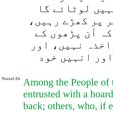
ہیں لوٹائے گا
سر پر کھڑے رہیں
ہ اَن پڑھوں کے
اخذہ نہیں، اور
ور انہیں خود
Yousuf Ali
Among the People of 
entrusted with a hoard 
back; others, who, if e