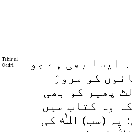
Tahir ul
 ایسا بھی ہے جو
Qadri
نوں کو مروڑ
ٹ پھیر کو بھی
کہ وہ کتاب میں
 یہ (سب) اﷲ کی