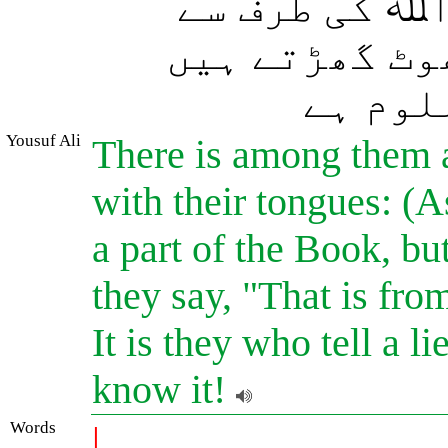
اﷲ کی طرف سے
وٹ گھڑتے ہیں
لوم ہے
Yousuf Ali
There is among them a
with their tongues: (A
a part of the Book, but
they say, "That is from
It is they who tell a l
know it!
Words
|