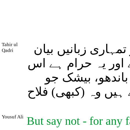
Tahir ul
مہاری زبانیں بیان
Qadri
 اور یہ حرام ہے اس
 باندھو، بیشک جو
ے ہیں وہ (کبھی) فلاح
Yousuf Ali
But say not - for any 