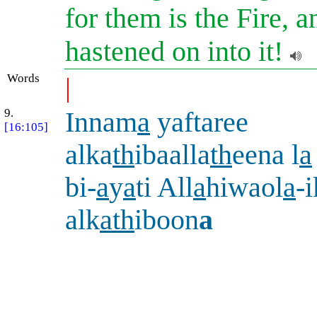
for them is the Fire, a
hastened on into it!
Words
|
9.
Innam
a
yaftaree
[16:105]
alka
th
ibaalla
th
eena l
a
bi-
a
y
a
ti All
a
hiwaol
a
-
alk
ath
iboon
a