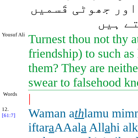
اور جھوٹی قَسمیں
تے ہیں
Yousuf Ali
Turnest thou not thy a
friendship) to such a
them? They are neithe
swear to falsehood k
Words
|
12.
Waman a
th
lamu mim
[61:7]
iftar
a
AAal
a
All
a
hi al