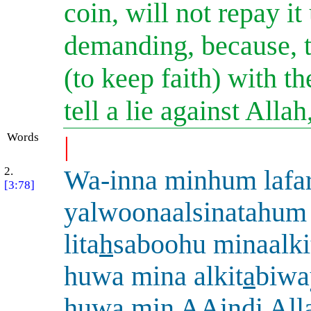
coin, will not repay i
demanding, because, th
(to keep faith) with t
tell a lie against Alla
Words
|
2.
Wa-inna minhum lafa
[3:78]
yalwoonaalsinatahum 
lita
h
saboohu minaalki
huwa mina alkit
a
biwa
huwa min AAindi All