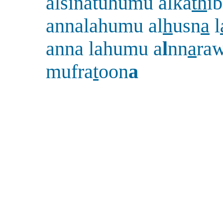
alsinatuhumu alka
th
i
annalahumu al
h
usn
a
l
anna lahumu a
l
nn
a
ra
mufra
t
oon
a