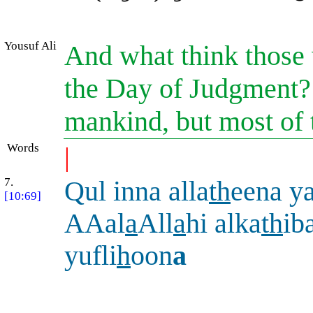
Yousuf Ali
And what think those w
the Day of Judgment? V
mankind, but most of 
Words
|
7.
Qul inna alla
th
eena y
[10:69]
AAal
a
All
a
hi alka
th
iba
yufli
h
oon
a