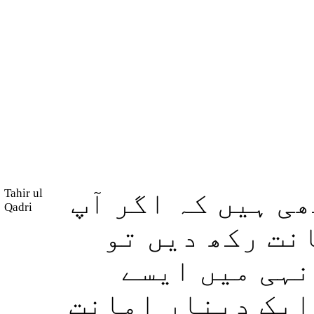
Tahir ul
ی ہیں کہ اگر آپ
Qadri
نت رکھ دیں تو
نہی میں ایسے
 ایک دینار امانت