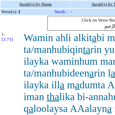
Surah(s) by Name
Surah(s) by
Verse(s):
1
Surah : -
Click on Verse Num
لرَّحِيمِ
1.
Wamin ahli alkit
a
bi m
[3:75]
ta/manhubiqin
ta
rin yu
ilayka waminhum man
ta/manhubideen
a
rin l
ilayka ill
a
m
a
dumta A
iman
tha
lika bi-anna
q
a
loolaysa AAalayn
a