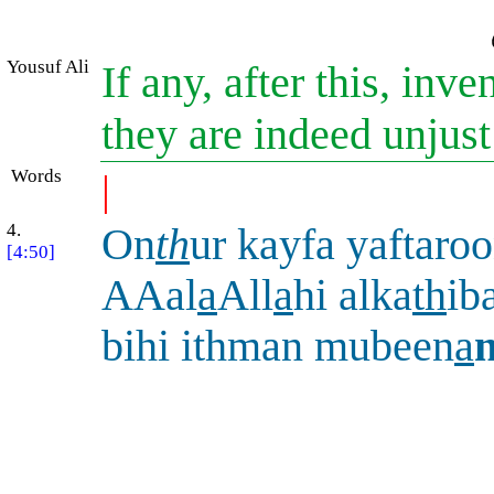
Yousuf Ali
If any, after this, inve
they are indeed unjus
Words
|
4.
On
th
ur kayfa yaftaro
[4:50]
AAal
a
All
a
hi alka
th
ib
bihi ithman mubeen
a