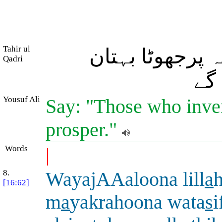
Tahir ul
 پرجھوٹا بہتان
Qadri
 گے
Yousuf Ali
Say: "Those who invent
prosper."
Words
|
8.
WayajAAaloona lill
a
h
[16:62]
m
a
yakrahoona wata
s
i