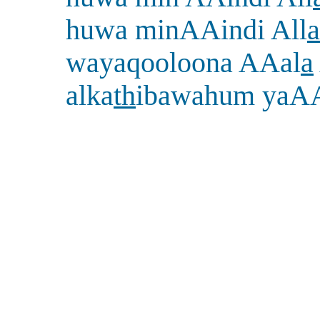
huwa minAAindi All
a
wayaqooloona AAal
a
alka
th
ibawahum yaA