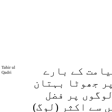
Tahir ul
یامت کے بارے
Qadri
پر جھوٹا بہتان
وگوں پر فضل
یں سے اکثر (لوگ