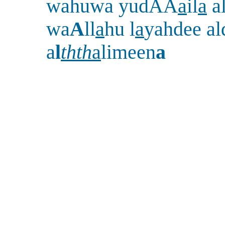
wahuwa yudAA
a
il
a
al
wa
A
ll
a
hu l
a
yahdee a
a
l
thth
a
limeen
a