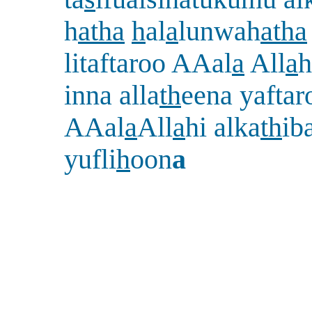
h
atha
h
al
a
lunwah
atha
litaftaroo AAal
a
All
a
h
inna alla
th
eena yaftar
AAal
a
All
a
hi alka
th
iba
yufli
h
oon
a