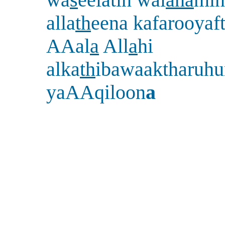
wa
s
eelatin wal
a
ha
min
alla
th
eena kafarooyaf
AAal
a
All
a
hi
alka
th
ibawaaktharuhu
yaAAqiloon
a