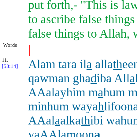
put forth,- "This is la
to ascribe false thing
false things to Allah,
Words
|
11.
Alam tara il
a
alla
th
ee
[58:14]
qawman gha
d
iba All
a
AAalayhim m
a
hum m
minhum waya
h
lifoon
AAal
a
alka
th
ibi wahu
yaAAlamoon
a