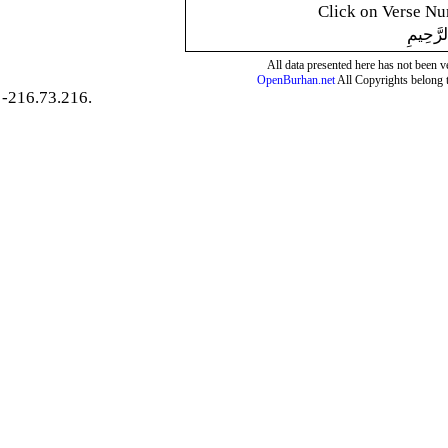
Click on Verse Num
لرَّحِيمِ
All data presented here has not been ver
OpenBurhan.net
All Copyrights belong 
-216.73.216.