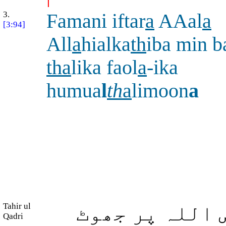
3.
Famani iftar
a
AAal
a
[3:94]
All
a
hialka
th
iba min 
tha
lika faol
a
-ika
humua
l
th
a
limoon
a
Tahir ul
 اللہ پر جھوٹ
Qadri