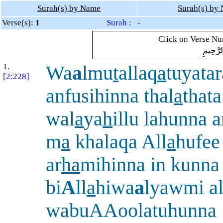
Surah(s) by Name
Surah(s) by
Verse(s):
1
Surah : -
Click on Verse Num
لرَّحِيمِ
1.
Wa
a
lmu
t
allaq
a
tuyata
[2:228]
anfusihinna thal
a
thata
wal
a
ya
h
illu lahunna 
m
a
khalaqa All
a
hufee
ar
ha
mihinna in kunna
bi
A
ll
a
hiwa
a
lyawmi al
wabuAAoolatuhunna