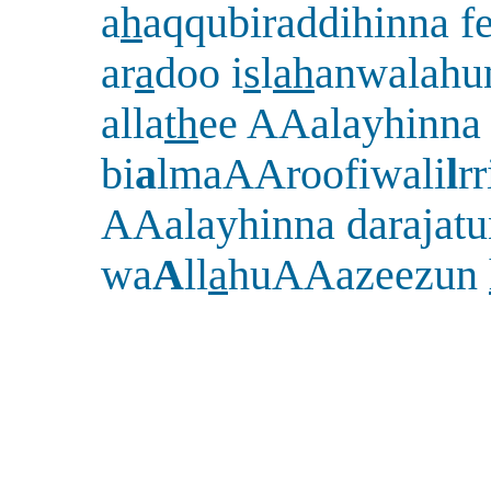
a
h
aqqubiraddihinna f
ar
a
doo i
s
l
ah
anwalahu
alla
th
ee AAalayhinna
bi
a
lmaAAroofiwali
l
rr
AAalayhinna darajatu
wa
A
ll
a
huAAazeezun