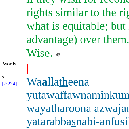
rights similar to the r
what is equitable; but
advantage) over them.
Wise.
Words
|
2.
Wa
a
lla
th
eena
[2:234]
yutawaffawnaminku
waya
th
aroona azw
a
ja
yatarabba
s
nabi-anfus