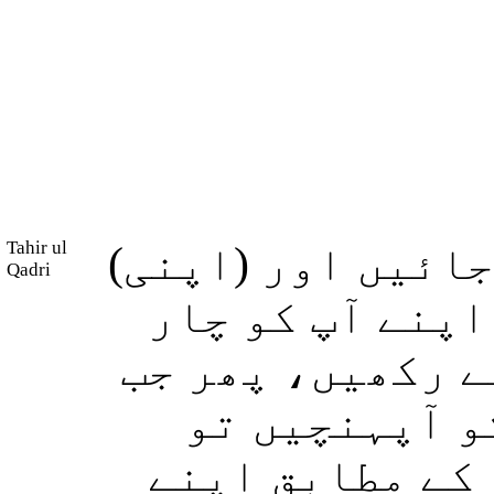
Tahir ul
 جائیں اور (اپنی
Qadri
اپنے آپ کو چار
ے رکھیں، پھر جب
و آپہنچیں تو
 کے مطابق اپنے