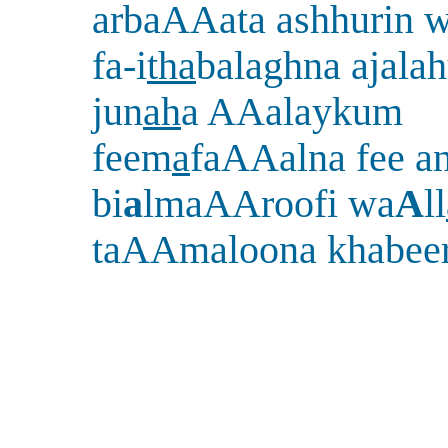
arbaAAata ashhurin 
fa-i
tha
balaghna ajalah
jun
ah
a AAalaykum
feem
a
faAAalna fee an
bi
a
lmaAAroofi wa
A
ll
taAAmaloona khabee