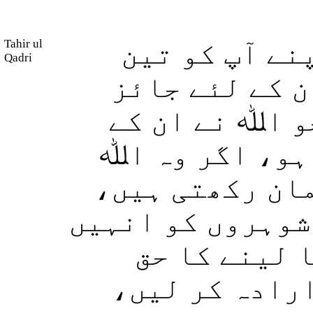
Tahir ul
نے آپ کو تین
Qadri
ن کے لئے جائز
و اﷲ نے ان کے
ہو، اگر وہ اﷲ
یمان رکھتی ہیں
 شوہروں کو انہیں
(لینے کا حق
 ارادہ کر لیں