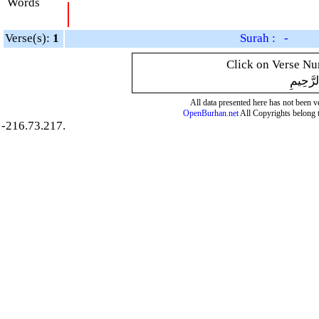
Words
|
Verse(s):
1
Surah : -
Click on Verse Num
لرَّحِيمِ
All data presented here has not been ver
OpenBurhan.net
All Copyrights belong 
-216.73.217.