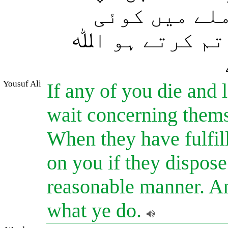
ملے میں کوئی
تم کرتے ہو اﷲ
Yousuf Ali
If any of you die and
wait concerning thems
When they have fulfill
on you if they dispose
reasonable manner. An
what ye do.