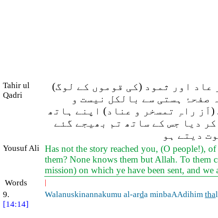
 عاد اور ثمود (کی قوموں کے لوگ)
Tahir ul
Qadri
 صفحۂ ہستی سے بالکل نیست و
اَز راہِ تمسخر و عناد) اپنے ہاتھ
کر دیا جس کے ساتھ تم بھیجے گئے
وت دیتے ہو
Yousuf Ali
Has not the story reached you, (O people!), o
them? None knows them but Allah. To them cam
mission) on which ye have been sent, and we ar
Words
|
9.
Walanuskinannakumu al-ar
d
a minbaAAdihim
tha
[14:14]