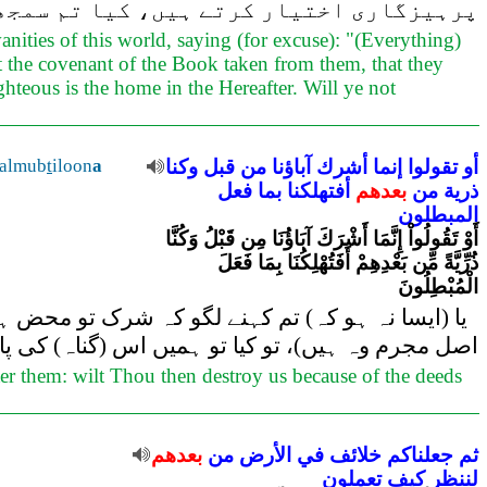
پرہیزگاری اختیار کرتے ہیں، کیا تم سمجھ
nities of this world, saying (for excuse): "(Everything)
ot the covenant of the Book taken from them, that they
ghteous is the home in the Hereafter. Will ye not
أو
تقولوا
إنما
أشرك
آباؤنا
من
قبل
وكنا
a
iloon
t
 almub
ذرية
من
بعدهم
أفتهلكنا
بما
فعل
المبطلون
أَوْ تَقُولُواْ إِنَّمَا أَشْرَكَ آبَاؤُنَا مِن قَبْلُ وَكُنَّا
ذُرِّيَّةً مِّن بَعْدِهِمْ أَفَتُهْلِكُنَا بِمَا فَعَلَ
الْمُبْطِلُونَ
یا (ایسا نہ ہو کہ) تم کہنے لگو کہ شرک تو محض ہمارے
اصل مجرم وہ ہیں)، تو کیا تو ہمیں اس (گناہ) کی پاد
fter them: wilt Thou then destroy us because of the deeds
ثم
جعلناكم
خلائف
في
الأرض
من
بعدهم
لننظر
كيف
تعملون