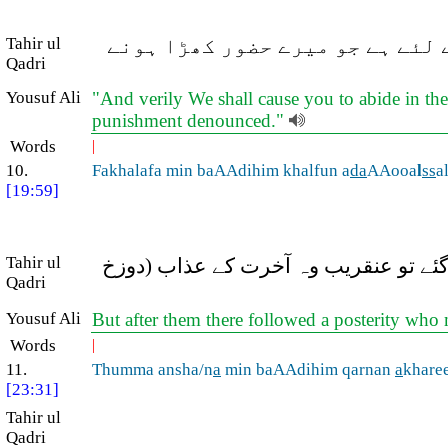
 لئے ہے جو میرے حضور کھڑا ہونے
Tahir ul
Qadri
Yousuf Ali
"And verily We shall cause you to abide in the
punishment denounced."
Words
|
10.
Fakhalafa min baAAdihim khalfun a
da
AAooa
l
ss
a
[19:59]
Tahir ul
وگئے تو عنقریب وہ آخرت کے عذاب (دوزخ
Qadri
Yousuf Ali
But after them there followed a posterity who m
Words
|
11.
Thumma ansha/n
a
min baAAdihim qarnan
a
khare
[23:31]
Tahir ul
Qadri