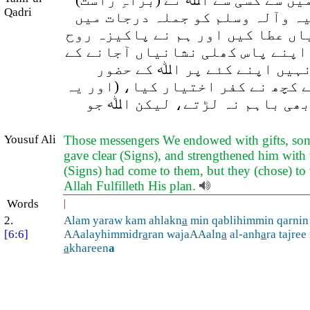
یں سے کسی سے اﷲ نے (براہِ راست)
Qadri
لیہ وآلہ وسلم کو جملہ درجات میں
یاں عطا کیں اور ہم نے پاکیزہ روح
 اپنے پاس کھلی نشانیاں آجانے کے
نہیں اپنے کئے پر اﷲ کے حضور
ے کچھ نے کفر اختیار کیا، (اور یہ
بھی باہم نہ لڑتے، لیکن اﷲ جو
Yousuf Ali
Those messengers We endowed with gifts, some
gave clear (Signs), and strengthened him with 
(Signs) had come to them, but they (chose) to 
Allah Fulfilleth His plan.
Words
|
2.
Alam yaraw kam ahlakn
a
min qablihimmin qarni
[6:6]
AAalayhimmidr
a
ran wajaAAaln
a
al-anh
a
ra tajree
a
khareen
a