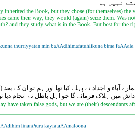
تے نہیں ہو
y inherited the Book, but they chose (for themselves) the va
nities came their way, they would (again) seize them. Was n
th? and they study what is in the Book. But best for the ri
akunn
a
th
urriyyatan min baAAdihimafatuhlikun
a
bim
a
faAAala
 آباء و اجداد نے پہلے کیا تھا اور ہم تو ان کے بعد (
اش میں ہلاک فرمائے گا جو اہلِ باطل نے انجام دیا تھ
may have taken false gods, but we are (their) descendants a
aAAdihim linan
th
ura kayfataAAmaloon
a