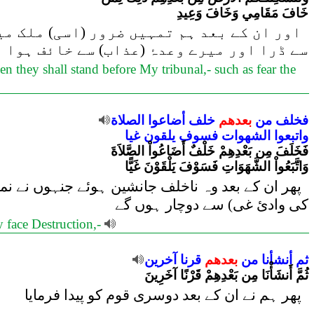
خَافَ مَقَامِي وَخَافَ وَعِيدِ
اور ان کے بعد ہم تمہیں ضرور (اسی) ملک می
سے ڈرا اور میرے وعدۂ (عذاب) سے خائف ہوا
n they shall stand before My tribunal,- such as fear the
فخلف
من
بعدهم
خلف
أضاعوا
الصلاة
واتبعوا
الشهوات
فسوف
يلقون
غيا
فَخَلَفَ مِن بَعْدِهِمْ خَلْفٌ أَضَاعُواْ الصَّلاَةَ
وَاتَّبَعُواْ الشَّهَوَاتِ فَسَوْفَ يَلْقَوْنَ غَيًّا
پھر ان کے بعد وہ ناخلف جانشین ہوئے جنہوں نے نم
کی وادئ غی) سے دوچار ہوں گے
y face Destruction,-
ثم
أنشأنا
من
بعدهم
قرنا
آخرين
ثُمَّ أَنشَأْنَا مِن بَعْدِهِمْ قَرْنًا آخَرِينَ
پھر ہم نے ان کے بعد دوسری قوم کو پیدا فرمایا