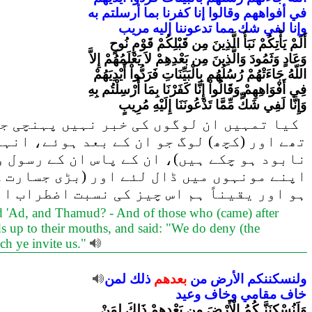
في
أفواههم
وقالوا
إنا
كفرنا
بما
أرسلتم
به
وإنا
لفي
شك
مما
تدعوننا
إليه
مريب
أَلَمْ يَأْتِكُمْ نَبَأُ الَّذِينَ مِن قَبْلِكُمْ قَوْمِ نُوحٍ
وَعَادٍ وَثَمُودَ وَالَّذِينَ مِن بَعْدِهِمْ لاَ يَعْلَمُهُمْ إِلاَّ
اللّهُ جَاءَتْهُمْ رُسُلُهُم بِالْبَيِّنَاتِ فَرَدُّواْ أَيْدِيَهُمْ
فِي أَفْوَاهِهِمْ وَقَالُواْ إِنَّا كَفَرْنَا بِمَا أُرْسِلْتُم بِهِ
وَإِنَّا لَفِي شَكٍّ مِّمَّا تَدْعُونَنَا إِلَيْهِ مُرِيبٍ
کیا تمہیں ان لوگوں کی خبر نہیں پہنچی جو ت
تھے اور (کچھ) لوگ جو ان کے بعد ہوئے، انہ
نابود ہو چکے ہیں)، ان کے پاس ان کے رسول و
اپنے مونہوں میں ڈال لئے اور (بڑی جسارت کے
ہو اور یقیناً ہم اس چیز کی نسبت اضطراب ان
nd 'Ad, and Thamud? - And of those who (came) after
 up to their mouths, and said: "We do deny (the
ich ye invite us."
ولنسكننكم
الأرض
من
بعدهم
ذلك
لمن
خاف
مقامي
وخاف
وعيد
وَلَنُسْكِنَنَّـكُمُ الْأَرْضَ مِن بَعْدِهِمْ ذَلِكَ لِمَنْ