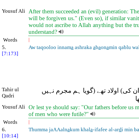
Yousuf Ali
After them succeeded an (evil) generation: The
will be forgiven us." (Even so), if similar va
would not ascribe to Allah anything but the tru
understand?
Words
|
5.
Aw taqooloo innam
a
ashraka
a
b
a
on
a
min qablu w
[7:173]
Tahir ul
ان کی) اولاد تھے (گویا ہم مجرم نہیں
Qadri
ا
Yousuf Ali
Or lest ye should say: "Our fathers before us 
of men who were futile?"
Words
|
6.
Thumma jaAAaln
a
kum khal
a
-ifafee al-ar
d
i min b
[10:14]