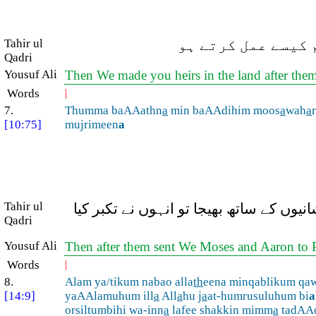
 کیسے عمل کرتے ہو
Tahir ul
Qadri
Yousuf Ali
Then We made you heirs in the land after the
Words
|
7.
Thumma baAAathn
a
min baAAdihim moos
a
wah
a
[10:75]
mujrimeen
a
Tahir ul
وں کے ساتھ بھیجا تو انہوں نے تکبر کیا
Qadri
Yousuf Ali
Then after them sent We Moses and Aaron to Ph
Words
|
8.
Alam ya/tikum nabao alla
th
eena minqablikum qa
[14:9]
yaAAlamuhum ill
a
All
a
hu j
a
at-humrusuluhum bi
a
orsiltumbihi wa-inn
a
lafee shakkin mimm
a
tadAA