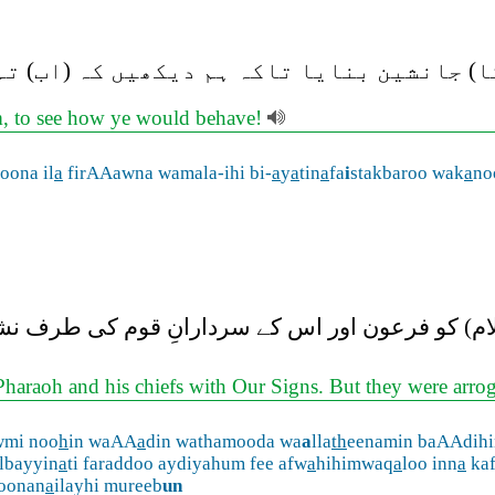
ا) جانشین بنایا تاکہ ہم دیکھیں کہ (اب) تم
m, to see how ye would behave!
roona il
a
firAAawna wamala-ihi bi-
a
y
a
tin
a
fa
i
stakbaroo wak
a
no
ام) کو فرعون اور اس کے سردارانِ قوم کی طرف نشانی
araoh and his chiefs with Our Signs. But they were arroga
wmi noo
h
in waAA
a
din wathamooda wa
a
lla
th
eenamin baAAdihi
lbayyin
a
ti faraddoo aydiyahum fee afw
a
hihimwaq
a
loo inn
a
kaf
oonan
a
ilayhi mureeb
un