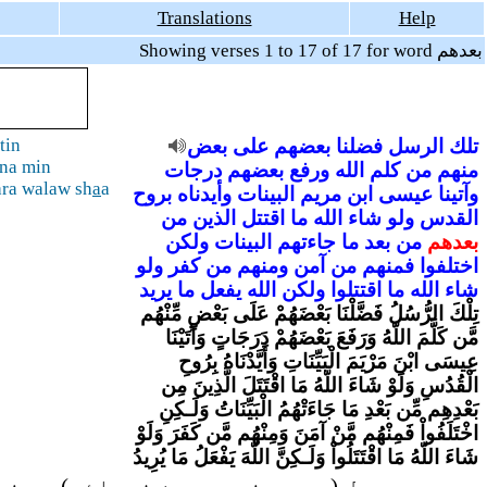
Translations
Help
Showing verses 1 to 17 of 17 for word بعدهم
تلك
الرسل
فضلنا
بعضهم
على
بعض
tin
na min
منهم
من
كلم
الله
ورفع
بعضهم
درجات
ra walaw sh
a
a
وآتينا
عيسى
ابن
مريم
البينات
وأيدناه
بروح
القدس
ولو
شاء
الله
ما
اقتتل
الذين
من
بعدهم
من
بعد
ما
جاءتهم
البينات
ولكن
اختلفوا
فمنهم
من
آمن
ومنهم
من
كفر
ولو
شاء
الله
ما
اقتتلوا
ولكن
الله
يفعل
ما
يريد
تِلْكَ الرُّسُلُ فَضَّلْنَا بَعْضَهُمْ عَلَى بَعْضٍ مِّنْهُم
مَّن كَلَّمَ اللّهُ وَرَفَعَ بَعْضَهُمْ دَرَجَاتٍ وَآتَيْنَا
عِيسَى ابْنَ مَرْيَمَ الْبَيِّنَاتِ وَأَيَّدْنَاهُ بِرُوحِ
الْقُدُسِ وَلَوْ شَاءَ اللّهُ مَا اقْتَتَلَ الَّذِينَ مِن
بَعْدِهِم مِّن بَعْدِ مَا جَاءَتْهُمُ الْبَيِّنَاتُ وَلَـكِنِ
اخْتَلَفُواْ فَمِنْهُم مَّنْ آمَنَ وَمِنْهُم مَّن كَفَرَ وَلَوْ
شَاءَ اللّهُ مَا اقْتَتَلُواْ وَلَـكِنَّ اللّهَ يَفْعَلُ مَا يُرِيدُ