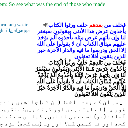
them: So see what was the end of those who made
فخلف
من
بعدهم
خلف
ورثوا
الكتاب
wa-in
a
ru lan
a
hi ill
a
al
h
aqqa
يأخذون
عرض
هذا
الأدنى
ويقولون
سيغفر
لنا
وإن
يأتهم
عرض
مثله
يأخذوه
ألم
يؤخذ
عليهم
ميثاق
الكتاب
أن
لا
يقولوا
على
الله
إلا
الحق
ودرسوا
ما
فيه
والدار
الآخرة
خير
للذين
يتقون
أفلا
تعقلون
فَخَلَفَ مِن بَعْدِهِمْ خَلْفٌ وَرِثُواْ الْكِتَابَ
يَأْخُذُونَ عَرَضَ هَـذَا الْأَدْنَى وَيَقُولُونَ سَيُغْفَرُ
لَنَا وَإِن يَأْتِهِمْ عَرَضٌ مِّثْلُهُ يَأْخُذُوهُ أَلَمْ يُؤْخَذْ
عَلَيْهِم مِّيثَاقُ الْكِتَابِ أَن لاَّ يِقُولُواْ عَلَى اللّهِ
إِلاَّ الْحَقَّ وَدَرَسُواْ مَا فِيهِ وَالدَّارُ الْآخِرَةُ خَيْرٌ
لِّلَّذِينَ يَتَّقُونَ أَفَلاَ تَعْقِلُونَ
پھر ان کے بعد ناخلف (ان کے) جانشین بنے جو
طور پر) لے لیتے ہیں اور کہتے ہیں: عنقریب 
آجائے (تو) اسے بھی لے لیں، کیا ان سے کتابِ
کچھ اور نہ کہیں گے؟ اور وہ (سب کچھ) پڑھ چ