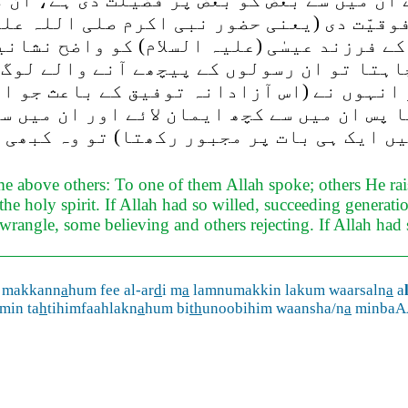
ان میں سے بعض کو بعض پر فضیلت دی ہے، ان م
فوقیّت دی (یعنی حضور نبی اکرم صلی اللہ ع
ے فرزند عیسٰی (علیہ السلام) کو واضح نشان
اہتا تو ان رسولوں کے پیچھے آنے والے لوگ
 انہوں نے (اس آزادانہ توفیق کے باعث جو ا
ا پس ان میں سے کچھ ایمان لائے اور ان میں س
ں ایک ہی بات پر مجبور رکھتا) تو وہ کبھی 
 above others: To one of them Allah spoke; others He rais
the holy spirit. If Allah had so willed, succeeding generat
wrangle, some believing and others rejecting. If Allah had
n makkann
a
hum fee al-ar
d
i m
a
lamnumakkin lakum waarsaln
a
a
 min ta
h
tihimfaahlakn
a
hum bi
th
unoobihim waansha/n
a
minbaAA