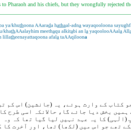
 to Pharaoh and his chiefs, but they wrongfully rejected 
ba ya/khu
th
oona AAara
d
a h
atha
al-adn
a
wayaqooloona sayughfa
u/kha
th
AAalayhim meeth
a
qu alkit
a
bi an l
a
yaqoolooAAal
a
All
 lilla
th
eenayattaqoona afal
a
taAAqiloon
a
 کتاب کے وارث ہوئے، یہ (جانشین) اس کم تر 
ہمیں بخش دیا جائے گا، حالانکہ اسی طرح کا 
 (الٰہی) کا یہ عہد نہیں لیا گیا تھا کہ وہ 
کے تھے جو اس میں (لکھا) تھا، اور آخرت کا 