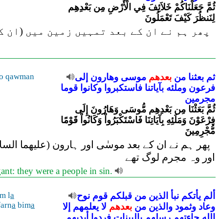
ثُمَّ جَعَلْنَاكُمْ خَلاَئِفَ فِي الْأَرْضِ مِن بَعْدِهِم
لِنَنظُرَ كَيْفَ تَعْمَلُونَ
پھر ہم نے ان کے بعد تمہیں زمین میں (ان ک
ثم
بعثنا
من
بعدهم
موسى
وهارون
إلى
o qawman
فرعون
وملئه
بآياتنا
فاستكبروا
وكانوا
قوما
مجرمين
ثُمَّ بَعَثْنَا مِن بَعْدِهِم مُّوسَى وَهَارُونَ إِلَى
فِرْعَوْنَ وَمَلَئِهِ بِآيَاتِنَا فَاسْتَكْبَرُواْ وَكَانُواْ قَوْمًا
مُّجْرِمِينَ
پھر ہم نے ان کے بعد موسٰی اور ہارون (علیھما السل
اور وہ مجرم لوگ تھے
nt: they were a people in sin.
ألم
يأتكم
نبأ
الذين
من
قبلكم
قوم
نوح
a
m l
arn
a
bim
a
وعاد
وثمود
والذين
من
بعدهم
لا
يعلمهم
إلا
الله
جاءتهم
رسلهم
بالبينات
فردوا
أيديهم