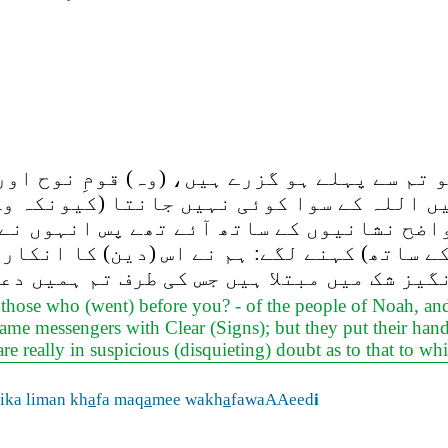
م سے پہلے ہو گزرے ہیں، (وہ) قومِ نوح اور
یں اللہ کے سوا کوئی نہیں جانتا (کیونکہ وہ
اضح نشانیوں کے ساتھ آئے تھے پس انہوں نے (
 ساتھ) کہنے لگے: ہم نے اس (دین) کا انکار 
گیز شک میں مبتلا ہیں جس کی طرف تم ہمیں دع
f those who (went) before you? - of the people of Noah, a
e messengers with Clear (Signs); but they put their hands
e really in suspicious (disquieting) doubt as to that to wh
lika liman kh
a
fa maq
a
mee wakh
a
fawaAAeed
i