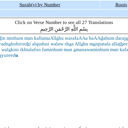
Surah(s) by Number
Roots
Click on Verse Number to see all 27 Translations
بِسْمِ اللَّهِ الرَّحْمَنِ الرَّحِيمِ
d
in minhum man kallamaAll
a
hu warafaAAa baAA
d
ahum daraj
a
yadn
a
hubiroo
h
i alqudusi walaw sh
a
a All
a
hu m
a
iqtatala alla
th
ee
u wal
a
kini ikhtalafoo faminhum man
a
manawaminhum man kafa
a
yureed
u