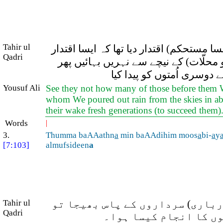
Tahir ul
 مستحکم) اقتدار دیا تھا کہ ایسا اقتدار
Qadri
و محلّات) کے نیچے سے نہریں بہائیں پھر
 دوسری اُمتوں کو پیدا کیا
Yousuf Ali
See they not how many of those before them We
whom We poured out rain from the skies in abun
their wake fresh generations (to succeed them)
Words
|
3.
Thumma baAAathn
a
min baAAdihim moos
a
bi-
a
y
[7:103]
almufsideen
a
درباری) سرداروں کے پاس بھیجا تو
Tahir ul
Qadri
وں کا انجام کیسا ہوا۔