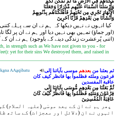
مَّكَّنَّاهُمْ فِي الْأَرْضِ مَا لَمْ نُمَكِّن لَّكُمْ
وَأَرْسَلْنَا السَّمَاءَ عَلَيْهِم مِّدْرَارًا وَجَعَلْنَا
الْأَنْهَارَ تَجْرِي مِن تَحْتِهِمْ فَأَهْلَكْنَاهُم بِذُنُوبِهِمْ
وَأَنْشَأْنَا مِن بَعْدِهِمْ قَرْنًا آخَرِينَ
کیا انہوں نے نہیں دیکھا کہ ہم نے ان سے پہلے کتنی 
(اور جماؤ) تمہیں بھی نہیں دیا اور ہم نے ان پر لگا 
(اتنی پُرعشرت زندگی دینے کے باوجود) ہم نے ان کے گن
h, in strength such as We have not given to you - for
et): yet for their sins We destroyed them, and raised in
ثم
بعثنا
من
بعدهم
موسى
بآياتنا
إلى
qibatu
a
na AA
a
 k
فرعون
وملئه
فظلموا
بها
فانظر
كيف
كان
عاقبة
المفسدين
ثُمَّ بَعَثْنَا مِن بَعْدِهِم مُّوسَى بِآيَاتِنَا إِلَى
فِرْعَوْنَ وَمَلَئِهِ فَظَلَمُواْ بِهَا فَانظُرْ كَيْفَ كَانَ
عَاقِبَةُ الْمُفْسِدِينَ
پھر ہم نے ان کے بعد موسٰی (علیہ السلام) 
انہوں نے ان (دلائل اور معجزات) کے ساتھ ظ