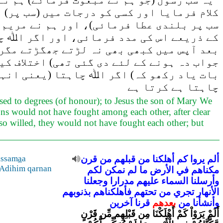
یہ سب رسول (جو ہم نے مبعوث فرمائے) ہم نے 
کلام فرمایا اور کسی کو درجات میں (سب پر) 
سب پر بلندی عطا فرمائی)، اور ہم نے مریم ک
کے ذریعے اس کی مدد فرمائی، اور اگر اﷲ چ
بعد آپس میں کبھی بھی نہ لڑتے جھگڑتے مگر
جواب دہ ہونے کے لئے دی گئی تھی) اختلاف کی
بات یاد رکھو کہ) اگر اﷲ چاہتا (یعنی انہی
چاہتا ہے کرتا ہے
ed to degrees (of honour); to Jesus the son of Mary We
ions would not have fought among each other, after clear
 so willed, they would not have fought each other; but
ألم
يروا
كم
أهلكنا
من
قبلهم
من
قرن
a
a
ssam
l
dihim qarnan
مكناهم
في
الأرض
ما
لم
نمكن
لكم
وأرسلنا
السماء
عليهم
مدرارا
وجعلنا
الأنهار
تجري
من
تحتهم
فأهلكناهم
بذنوبهم
وأنشأنا
من
بعدهم
قرنا
آخرين
أَلَمْ يَرَوْاْ كَمْ أَهْلَكْنَا مِن قَبْلِهِم مِّن قَرْنٍ