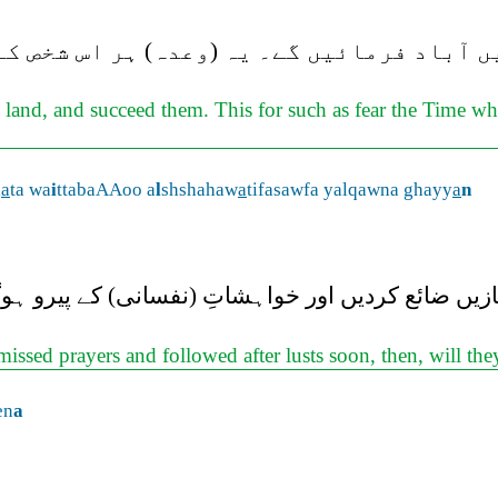
ں آباد فرمائیں گے۔ یہ (وعدہ) ہر اس شخص کے
 land, and succeed them. This for such as fear the Time whe
l
a
ta wa
i
ttabaAAoo a
l
shshahaw
a
tifasawfa yalqawna ghayy
a
n
ازیں ضائع کردیں اور خواہشاتِ (نفسانی) کے پیرو ہ
issed prayers and followed after lusts soon, then, will the
en
a