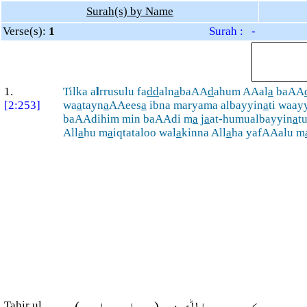
Surah(s) by Name
Verse(s):
1
Surah : -
1.
Tilka a
l
rrusulu fa
dd
aln
a
baAA
d
ahum AAal
a
baAA
[2:253]
wa
a
tayn
a
AAees
a
ibna maryama albayyin
a
ti waay
baAAdihim min baAAdi m
a
j
a
at-humualbayyin
a
t
All
a
hu m
a
iqtataloo wal
a
kinna All
a
ha yafAAalu m
Tahir ul