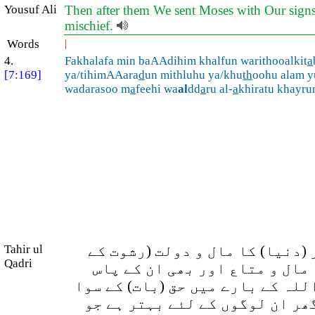
Yousuf Ali
Then after them We sent Moses with Our signs
mischief.
Words
|
4.
Fakhalafa min baAAdihim khalfun warithooalkit
a
[7:169]
ya/tihimAAara
d
un mithluhu ya/khu
th
oohu alam y
wadarasoo m
a
feehi wa
al
dd
a
ru al-
a
khiratu khayrun
(دنیا) کا مال و دولت (رشوت کے
Tahir ul
Qadri
مال و متاع اور بھی ان کے پاس
اللہ کے بارے میں حق (بات) کے سوا
گھر ان لوگوں کے لئے بہتر ہے جو