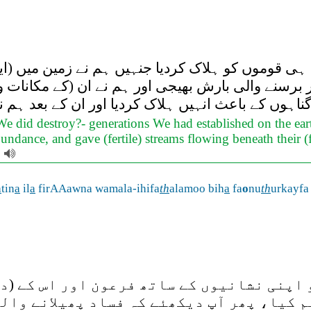
ہی قوموں کو ہلاک کردیا جنہیں ہم نے زمین میں (ایسا
تار برسنے والی بارش بھیجی اور ہم نے ان (کے مکانات 
اہوں کے باعث انہیں ہلاک کردیا اور ان کے بعد ہم نے
 did destroy?- generations We had established on the eart
dance, and gave (fertile) streams flowing beneath their (fe
.
a
tin
a
il
a
firAAawna wamala-ihifa
th
alamoo bih
a
fa
o
nu
th
urkayfa
کو اپنی نشانیوں کے ساتھ فرعون اور اس کے (
لم کیا، پھر آپ دیکھئے کہ فساد پھیلانے وال