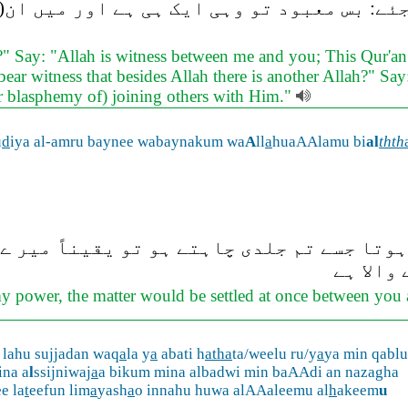
ئے: بس معبود تو وہی ایک ہی ہے اور میں ان(
" Say: "Allah is witness between me and you; This Qur'an 
ear witness that besides Allah there is another Allah?" Say
ur blasphemy of) joining others with Him."
u
d
iya al-amru baynee wabaynakum wa
A
ll
a
huaAAlamu bi
al
thth
ہوتا جسے تم جلدی چاہتے ہو تو یقیناً میر ے
والا ہے
my power, the matter would be settled at once between yo
lahu sujjadan waq
a
la y
a
abati h
atha
ta/weelu ru/y
a
ya min qabl
ina a
l
ssijniwaj
a
a bikum mina albadwi min baAAdi an nazagha
e la
t
eefun lim
a
yash
a
o innahu huwa alAAaleemu al
h
akeem
u