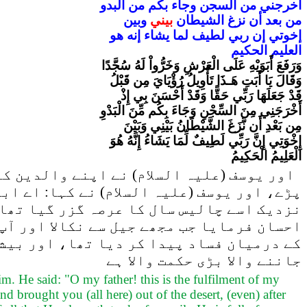
أخرجني
من
السجن
وجاء
بكم
من
البدو
من
بعد
أن
نزغ
الشيطان
بيني
وبين
إخوتي
إن
ربي
لطيف
لما
يشاء
إنه
هو
العليم
الحكيم
وَرَفَعَ أَبَوَيْهِ عَلَى الْعَرْشِ وَخَرُّواْ لَهُ سُجَّدًا
وَقَالَ يَا أَبَتِ هَـذَا تَأْوِيلُ رُؤْيَايَ مِن قَبْلُ
قَدْ جَعَلَهَا رَبِّي حَقًّا وَقَدْ أَحْسَنَ بِي إِذْ
أَخْرَجَنِي مِنَ السِّجْنِ وَجَاءَ بِكُم مِّنَ الْبَدْوِ
مِن بَعْدِ أَن نَّزَغَ الشَّيْطَانُ بَيْنِي وَبَيْنَ
إِخْوَتِي إِنَّ رَبِّي لَطِيفٌ لِّمَا يَشَاءُ إِنَّهُ هُوَ
الْعَلِيمُ الْحَكِيمُ
اور یوسف (علیہ السلام) نے اپنے والدین کو 
پڑے، اور یوسف (علیہ السلام) نے کہا: اے اب
نزدیک اسے چالیس سال کا عرصہ گزر گیا تھا)
احسان فرمایا جب مجھے جیل سے نکالا اور آپ 
کے درمیان فساد پیدا کر دیا تھا، اور بیشک
جاننے والا بڑی حکمت والا ہے
im. He said: "O my father! this is the fulfilment of my
brought you (all here) out of the desert, (even) after