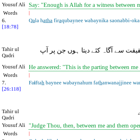
Yousuf Ali
Say: "Enough is Allah for a witness between me
Words
|
6.
Q
a
la h
atha
fir
a
qubaynee wabaynika saonabbi-oka 
[18:78]
Tahir ul
(یقت سے آگاہ کئے دیتا ہوں جن پر آپ
Qadri
Yousuf Ali
He answered: "This is the parting between me a
Words
|
7.
Fa
i
fta
h
baynee wabaynahum fat
h
anwanajjinee w
[26:118]
Tahir ul
Qadri
Yousuf Ali
"Judge Thou, then, between me and them openl
Words
|