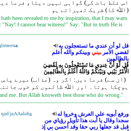
اس غلط بات کی) گواہی نہیں دیتا، فرما دیج
(اﷲ کا) شریک ٹھہراتے ہو
hath been revealed to me by inspiration, that I may warn
: "Nay! I cannot bear witness!" Say: "But in truth He is
a
limeen
a
به
تستعجلون
ما
عندي
أن
لو
قل
لقضي
الأمر
بيني
وبينكم
والله
أعلم
بالظالمين
قُل لَّوْ أَنَّ عِندِي مَا تَسْتَعْجِلُونَ بِهِ لَقُضِيَ
الْأَمْرُ بَيْنِي وَبَيْنَكُمْ وَاللّهُ أَعْلَمُ بِالظَّالِمِينَ
ان سے) فرما دیں: اگر وہ (عذاب) میرے پاس 
ہوچکا ہوتا۔ اور اﷲ ظالموں کو خوب جاننے 
u and me. But Allah knoweth best those who do wrong."
u qad jaAAalah
a
له
وخروا
العرش
على
أبويه
ورفع
سجدا
وقال
يا
أبت
هذا
تأويل
رؤياي
من
قبل
قد
جعلها
ربي
حقا
وقد
أحسن
بي
إذ