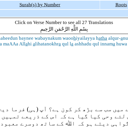
Surah(s) by Number
Roots
Click on Verse Number to see all 27 Translations
بِسْمِ اللَّهِ الرَّحْمَنِ الرَّحِيمِ
haheedun baynee wabaynakum waoo
h
iyailayya h
atha
alqur-
a
nu
na maAAa All
a
hi
a
lihatanokhr
a
qul l
a
ashhadu qul innam
a
huwa 
میں سب سے بڑھ کر کون ہے؟ آپ (ہی) فرما دی
لئے وحی کیا گیا ہے کہ اس کے ذریعے تمہیں 
واہی دیتے ہو کہ اﷲ کے ساتھ دوسرے معبود (