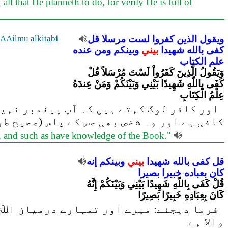
 that He planneth to do, for verily He is full of
AAilmu alkit
a
b
i
قل
مرسلا
لست
كفروا
الذين
ويقول
كفى
بالله
شهيدا
بيني
وبينكم
ومن
عنده
علم
الكتاب
وَيَقُولُ الَّذِينَ كَفَرُواْ لَسْتَ مُرْسَلاً قُلْ
كَفَى بِاللّهِ شَهِيدًا بَيْنِي وَبَيْنَكُمْ وَمَنْ عِندَهُ
عِلْمُ الْكِتَابِ
اور کافر لوگ کہتے ہیں کہ آپ پیغمبر نہیں
کافی ہے اور وہ شخص بھی جس کے پاس (صحیح طو
h, and such as have knowledge of the Book."
قل
كفى
بالله
شهيدا
بيني
وبينكم
إنه
كان
بعباده
خبيرا
بصيرا
قُلْ كَفَى بِاللّهِ شَهِيدًا بَيْنِي وَبَيْنَكُمْ إِنَّهُ
كَانَ بِعِبَادِهِ خَبِيرًا بَصِيرًا
فرما دیجئے: میرے اور تمہارے درمیان اﷲ ہ
والا ہے