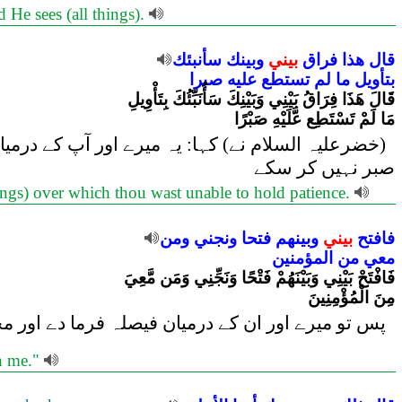
 He sees (all things).
قال
هذا
فراق
بيني
وبينك
سأنبئك
بتأويل
ما
لم
تستطع
عليه
صبرا
قَالَ هَذَا فِرَاقُ بَيْنِي وَبَيْنِكَ سَأُنَبِّئُكَ بِتَأْوِيلِ
مَا لَمْ تَسْتَطِع عَّلَيْهِ صَبْرًا
خضرعلیہ السلام نے) کہا: یہ میرے اور آپ کے درمیا
صبر نہیں کر سکے
things) over which thou wast unable to hold patience.
فافتح
بيني
وبينهم
فتحا
ونجني
ومن
معي
من
المؤمنين
فَافْتَحْ بَيْنِي وَبَيْنَهُمْ فَتْحًا وَنَجِّنِي وَمَن مَّعِيَ
مِنَ الْمُؤْمِنِينَ
پس تو میرے اور ان کے درمیان فیصلہ فرما دے اور م
th me."