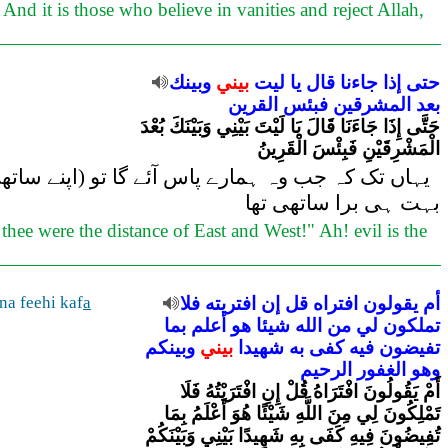
d it is those who believe in vanities and reject Allah,
حتى
إذا
جاءنا
قال
يا
ليت
بيني
وبينك
بعد
المشرقين
فبئس
القرين
حَتَّى إِذَا جَاءَنَا قَالَ يَا لَيْتَ بَيْنِي وَبَيْنَكَ بُعْدَ
الْمَشْرِقَيْنِ فَبِئْسَ الْقَرِينُ
یہاں تک کہ جب وہ ہمارے پاس آئے گا تو (اپنے سات)
بہت ہی برا ساتھی تھا
hee were the distance of East and West!" Ah! evil is the
na feehi kaf
a
فلا
افتريته
إن
قل
افتراه
يقولون
أم
تملكون
لي
من
الله
شيئا
هو
أعلم
بما
تفيضون
فيه
كفى
به
شهيدا
بيني
وبينكم
وهو
الغفور
الرحيم
أَمْ يَقُولُونَ افْتَرَاهُ قُلْ إِنِ افْتَرَيْتُهُ فَلَا
تَمْلِكُونَ لِي مِنَ اللَّهِ شَيْئًا هُوَ أَعْلَمُ بِمَا
تُفِيضُونَ فِيهِ كَفَى بِهِ شَهِيدًا بَيْنِي وَبَيْنَكُمْ