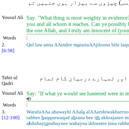
سب) چیزوں سے بیزار ہوں جنہیں تم
Yousuf Ali
Say: "What thing is most weighty in evidence?
you and all whom it reaches. Can ye possibly b
the one Allah, and I truly am innocent of (yo
Words
|
2.
Qul law anna AAindee m
a
tastaAAjiloona bihi laq
[6:58]
Tahir ul
( اور تمہارے درمیان کام تمام
Qadri
Yousuf Ali
Say: "If what ye would see hastened were in 
Words
|
3.
WarafaAAa abawayhi AAal
a
alAAarshiwakharroo 
[12:100]
rabbee
h
aqqanwaqad a
h
sana bee i
th
akhrajanee m
a
l
shshay
ta
nubaynee wabayna ikhwatee inna rabbe