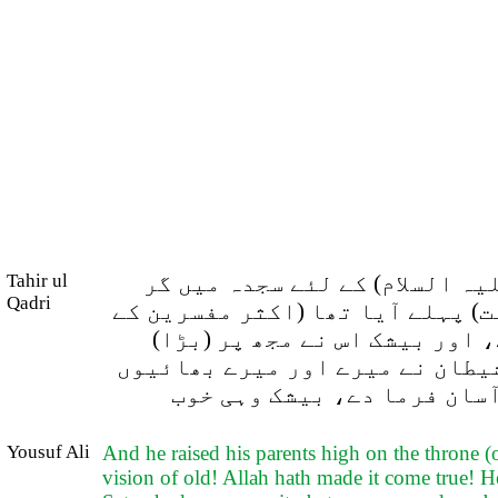
Tahir ul
یہ السلام) کے لئے سجدہ میں گر
Qadri
ہت) پہلے آیا تھا (اکثر مفسرین کے
، اور بیشک اس نے مجھ پر (بڑا
 شیطان نے میرے اور میرے بھائیوں
آسان فرما دے، بیشک وہی خوب
Yousuf Ali
And he raised his parents high on the throne (o
vision of old! Allah hath made it come true! H