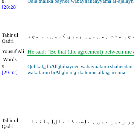
8.
Q
a
la
tha
lika baynee wabaynakaayyam
a
al-ajalayn
[28:28]
Tahir ul
 جو مدت بھی میں پوری کروں سو مجھ
Qadri
Yousuf Ali
He said: "Be that (the agreement) between me an
Words
|
9.
Qul kaf
a
bi
A
ll
a
hibaynee wabaynakum shaheedan
[29:52]
wakafaroo bi
A
ll
a
hi ol
a
-ikahumu alkh
a
siroon
a
Tahir ul
 زمین میں ہے (سب کا حال) جانتا
Qadri