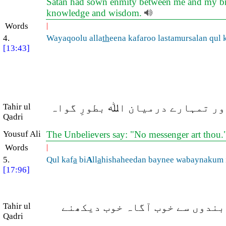
Satan had sown enmity between me and my brothe
knowledge and wisdom.
Words
|
4.
Wayaqoolu alla
th
eena kafaroo lastamursalan qul 
[13:43]
Tahir ul
ور تمہارے درمیان اﷲ بطورِ گواہ
Qadri
Yousuf Ali
The Unbelievers say: "No messenger art thou.
Words
|
5.
Qul kaf
a
bi
A
ll
a
hishaheedan baynee wabaynakum 
[17:96]
Tahir ul
بندوں سے خوب آگاہ خوب دیکھنے
Qadri