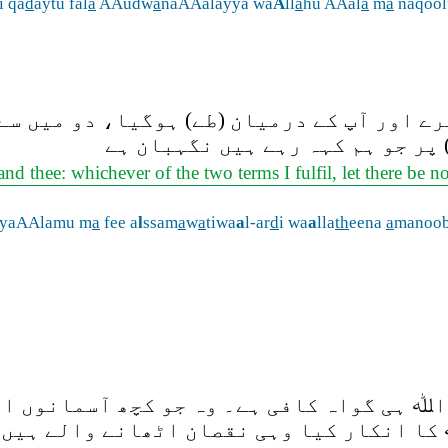
i qa
d
aytu fal
a
AAudw
a
naAAalayya wa
A
ll
a
hu AAal
a
m
a
naqool
یرے اور آپ کے درمیان (طے) ہوگیا، دو میں سے
 پر جو ہم کہہ رہے ہیں نگہبان ہے
d thee: whichever of the two terms I fulfil, let there be n
 yaAAlamu m
a
fee a
l
ssam
a
w
a
tiwa
a
l-ar
d
i wa
a
lla
th
eena
a
manoob
ﷲ ہی گواہ کافی ہے۔ وہ جو کچھ آسمانوں اور
 کا انکار کیا وہی نقصان اٹھانے والے ہیں