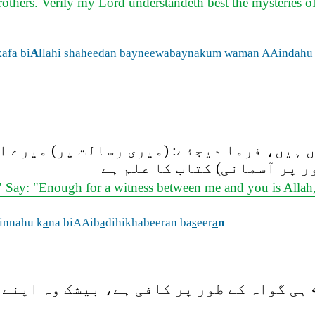
rs. Verily my Lord understandeth best the mysteries of all
kaf
a
bi
A
ll
a
hi shaheedan bayneewabaynakum waman AAindahu 
 ہیں، فرما دیجئے: (میری رسالت پر) میرے ا
ر پر آسمانی) کتاب کا علم ہے
" Say: "Enough for a witness between me and you is Alla
innahu k
a
na biAAib
a
dihikhabeeran ba
s
eer
a
n
ی گواہ کے طور پر کافی ہے، بیشک وہ اپنے 