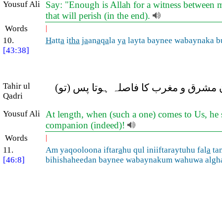
Yousuf Ali
Say: "Enough is Allah for a witness between me
that will perish (in the end).
Words
|
10.
H
att
a
i
tha
j
a
an
a
q
a
la y
a
layta baynee wabaynaka b
[43:38]
Tahir ul
ان مشرق و مغرب کا فاصلہ ہوتا پس (تو
Qadri
Yousuf Ali
At length, when (such a one) comes to Us, he 
companion (indeed)!
Words
|
11.
Am yaqooloona iftar
a
hu qul iniiftaraytuhu fal
a
tam
[46:8]
bihishaheedan baynee wabaynakum wahuwa algha