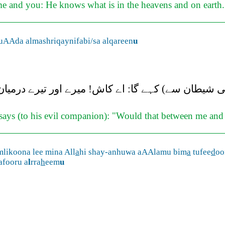
 and you: He knows what is in the heavens and on earth. An
uAAda almashriqaynifabi/sa alqareen
u
ھی شیطان سے) کہے گا: اے کاش! میرے اور تیرے درمی
says (to his evil companion): "Would that between me and t
likoona lee mina All
a
hi shay-anhuwa aAAlamu bim
a
tufee
d
oo
fooru a
l
rra
h
eem
u