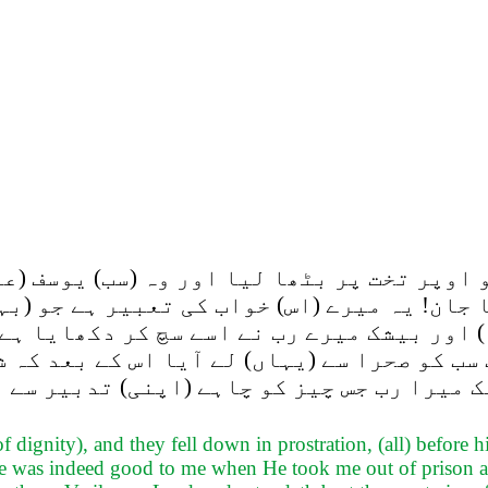
اوپر تخت پر بٹھا لیا اور وہ (سب) یوسف (عل
ا جان! یہ میرے (اس) خواب کی تعبیر ہے جو (ب
) اور بیشک میرے رب نے اسے سچ کر دکھایا ہے
سب کو صحرا سے (یہاں) لے آیا اس کے بعد کہ
 میرا رب جس چیز کو چاہے (اپنی) تدبیر سے 
f dignity), and they fell down in prostration, (all) before h
e was indeed good to me when He took me out of prison and 