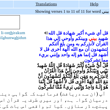
Translations
Help
Showing verses 1 to 11 of 11 for word بيني
 li-on
th
irakum
الله
قل
شهادة
أكبر
شيء
أي
قل
il
a
hunw
ah
idun
شهيد
بيني
وبينكم
وأوحي
إلي
هذا
القرآن
لأنذركم
به
ومن
بلغ
أئنكم
لتشهدون
أن
مع
الله
آلهة
أخرى
قل
لا
أشهد
قل
إنما
هو
إله
واحد
وإنني
بريء
مما
تشركون
قُلْ أَيُّ شَيْءٍ أَكْبَرُ شَهَادَةً قُلِ اللّهُ شَهِيدٌ
بَيْنِي وَبَيْنَكُمْ وَأُوحِيَ إِلَيَّ هَذَا الْقُرْآنُ
لِأُنذِرَكُم بِهِ وَمَن بَلَغَ أَئِنَّكُمْ لَتَشْهَدُونَ أَنَّ
مَعَ اللّهِ آلِهَةً أُخْرَى قُل لاَّ أَشْهَدُ قُلْ إِنَّمَا
هُوَ إِلَـهٌ وَاحِدٌ وَإِنَّنِي بَرِيءٌ مِّمَّا تُشْرِكُونَ
آپ (ان سے دریافت) فرمائیے کہ گواہی دینے 
درمیان گواہ ہے، اور میری طرف یہ قرآن اس )
پہنچے ڈر سناؤں۔ کیا تم واقعی اس بات کی گ