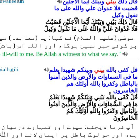
uwakeel
un
الأجلين
أيما
وبينك
بيني
ذلك
قال
قضيت
فلا
عدوان
علي
والله
على
ما
نقول
وكيل
قَالَ ذَلِكَ بَيْنِي وَبَيْنَكَ أَيَّمَا الْأَجَلَيْنِ قَضَيْتُ
فَلَا عُدْوَانَ عَلَيَّ وَاللَّهُ عَلَى مَا نَقُولُ وَكِيلٌ
موسٰی (علیہ السلام) نے کہا: یہ (معاہدہ) م
پر کوئی جبر نہیں ہوگا، اور اللہ اس (بات)
o ill-will to me. Be Allah a witness to what we say."
i
a
lb
at
ili
يعلم
شهيدا
وبينكم
بيني
بالله
كفى
قل
ما
في
السماوات
والأرض
والذين
آمنوا
بالباطل
وكفروا
بالله
أولئك
هم
الخاسرون
قُلْ كَفَى بِاللَّهِ بَيْنِي وَبَيْنَكُمْ شَهِيدًا يَعْلَمُ
مَا فِي السَّمَاوَاتِ وَالْأَرْضِ وَالَّذِينَ آمَنُوا
بِالْبَاطِلِ وَكَفَرُوا بِاللَّهِ أُوْلَئِكَ هُمُ
الْخَاسِرُونَ
آپ فرما دیجئے: میرے اور تمہارے درمیان ا
ہے، اور جو لوگ باطل پر ایمان لائے اور اﷲ