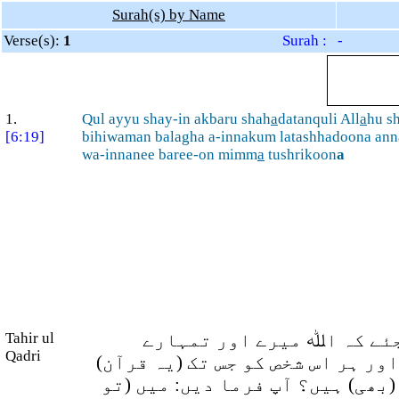
Surah(s) by Name
Verse(s):
1
Surah : -
1.
Qul ayyu shay-in akbaru shah
a
datanquli All
a
hu s
[6:19]
bihiwaman balagha a-innakum latashhadoona an
wa-innanee baree-on mimm
a
tushrikoon
a
Tahir ul
جئے کہ اﷲ میرے اور تمہارے
Qadri
اور ہر اس شخص کو جس تک (یہ قرآن
بھی) ہیں؟ آپ فرما دیں: میں (تو