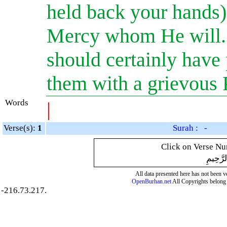
held back your hands)
Mercy whom He will. 
should certainly have
them with a grievous
Words
|
Verse(s):
1
Surah : -
Click on Verse Num
لرَّحِيمِ
All data presented here has not been ver
OpenBurhan.net
All Copyrights belong 
-216.73.217.