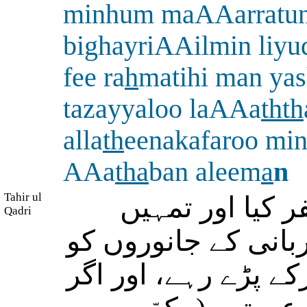
minhum maAAarratu
bighayriAAilmin liyud
fee ra
h
matihi man ya
tazayyaloo laAAa
thth
alla
th
eenakafaroo mi
AAa
tha
ban aleem
a
n
Tahir ul
 کیا اور تمہیں
Qadri
بانی کے جانوروں کو
ے پڑے رہے، اور اگر