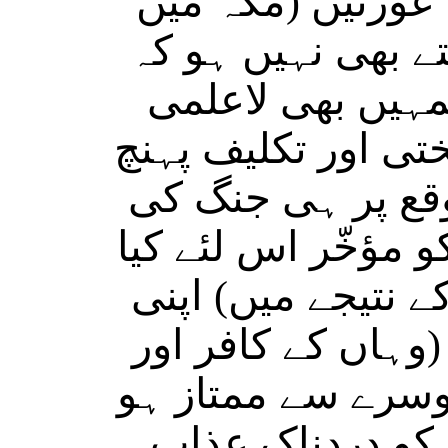
عورتیں (مکہّ میں
تے بھی نہیں ہو کہ
تمہیں بھی لاعلمی
 اور تکلیف پہنچ
وقع پر ہی جنگ کی
و مؤخّر اس لئے کیا
 نتیجے میں) اپنی
وہاں کے کافر اور
وسرے سے ممتاز ہو
 کو دردناک عذاب