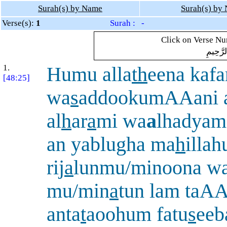
Surah(s) by Name
Surah(s) by
Verse(s):
1
Surah : -
Click on Verse Num
لرَّحِيمِ
1.
Humu alla
th
eena kafa
[48:25]
wa
s
addookumAAani a
al
h
ar
a
mi wa
a
lhadya
an yablugha ma
h
illa
rij
a
lunmu/minoona wa
mu/min
a
tun lam taA
anta
t
aoohum fatu
s
ee