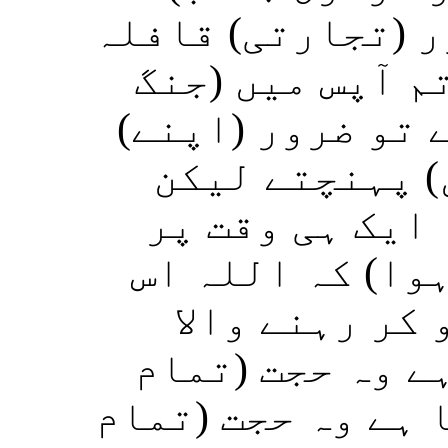
ر (تجارتی) قافلہ
م آپس میں (جنگ
ے تو ضرور (اپنے
) پہنچتے لیکن
(یک ہی وقت پر
ہوا) کہ اللہ اس
 کر رہنے والا
ے وہ حجت (تمام
 ہے وہ حجت (تمام