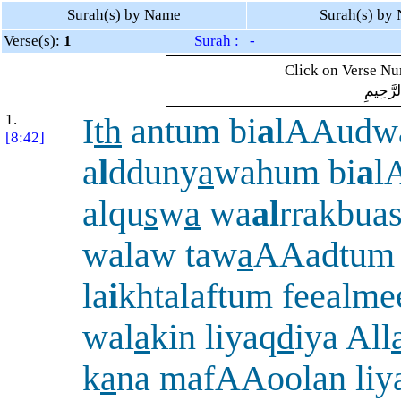
Surah(s) by Name
Surah(s) by
Verse(s):
1
Surah : -
Click on Verse Num
لرَّحِيمِ
1.
I
th
antum bi
a
lAAudwa
[8:42]
a
l
dduny
a
wahum bi
a
l
alqu
s
w
a
wa
al
rrakbua
walaw taw
a
AAadtum
la
i
khtalaftum feealm
wal
a
kin liyaq
d
iya All
k
a
na mafAAoolan liy