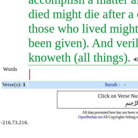
died might die after a
those who lived might 
been given). And veri
knoweth (all things).
Words
|
Verse(s):
1
Surah : -
Click on Verse Num
لرَّحِيمِ
All data presented here has not been ver
OpenBurhan.net
All Copyrights belong t
-216.73.216.