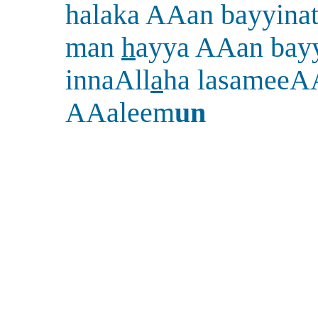
halaka AAan bayyina
man
h
ayya AAan bayy
innaAll
a
ha lasameeA
AAaleem
un