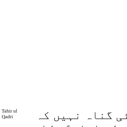
Tahir ul
ی گناہ نہیں کہ
Qadri