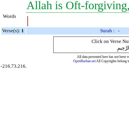
Allah is Oft-forgivin
Words
|
Verse(s):
1
Surah : -
Click on Verse Num
لرَّحِيمِ
All data presented here has not been ver
OpenBurhan.net
All Copyrights belong t
-216.73.216.