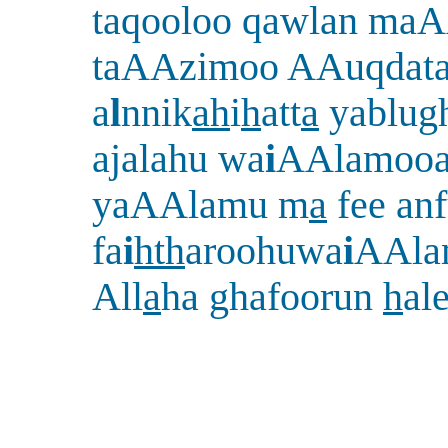
taqooloo qawlan maA
taAAzimoo AAuqdat
a
l
nnik
ah
i
h
att
a
yablugh
ajalahu wa
i
AAlamooa
yaAAlamu m
a
fee an
fa
i
hth
aroohuwa
i
AAla
All
a
ha ghafoorun
h
al