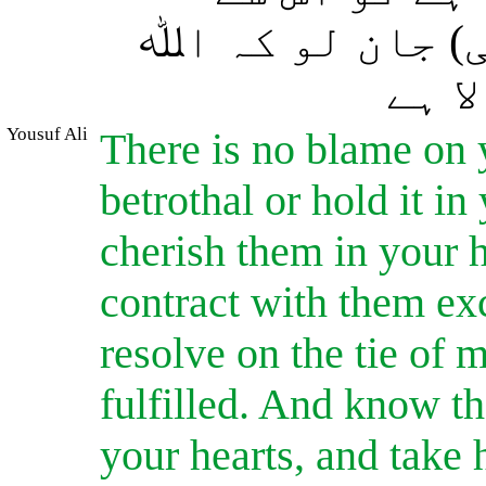
) جان لو کہ اﷲ
ا ہے
Yousuf Ali
There is no blame on 
betrothal or hold it i
cherish them in your h
contract with them ex
resolve on the tie of m
fulfilled. And know t
your hearts, and take