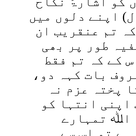
(کو اشارۃً نکاح
ل) اپنے دلوں میں
ہ تم عنقریب ان
فیہ طور پر بھی
( کے کہ تم فقط
معروف بات کہہ دو
ا پختہ عزم نہ
 اپنی انتہا کو
 اﷲ تمہارے
ہے تو اس سے