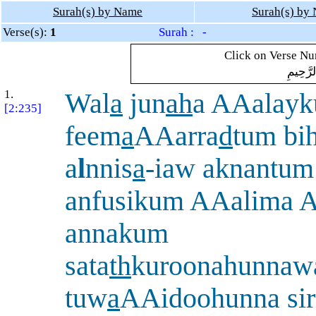
Surah(s) by Name
Surah(s) by
Verse(s):
1
Surah : -
Click on Verse Num
لرَّحِيمِ
1.
Wal
a
jun
ah
a AAalay
[2:235]
feem
a
AAarra
d
tum bih
a
l
nnis
a
-iaw aknantum
anfusikum AAalima A
annakum
sata
th
kuroonahunnaw
tuw
a
AAidoohunna sirr