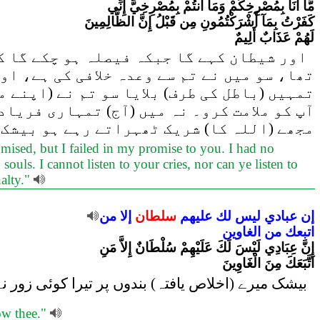
مَّا أَنَاْ بِمُصْرِخِكُمْ وَمَا أَنتُمْ بِمُصْرِخِيَّ إِنِّي
كَفَرْتُ بِمَآ أَشْرَكْتُمُونِ مِن قَبْلُ إِنَّ الظَّالِمِينَ
لَهُمْ عَذَابٌ أَلِيمٌ
اور شیطان کہے گا جبکہ فیصلہ ہو چکے گا کہ
تھا، سو میں نے تم سے وعدہ خلافی کی ہے، او
تمہیں (باطل کی طرف) بلایا سو تم نے (اپنے 
آپ کو ملامت کرو۔ نہ میں (آج) تمہاری فریاد
مجھے (اللہ کا) شریک ٹھہراتے رہے ہو بیشک 
mised, but I failed in my promise to you. I had no
uls. I cannot listen to your cries, nor can ye listen to
nalty."
إن
عبادي
ليس
لك
عليهم
سلطان
إلا
من
اتبعك
من
الغاوين
إِنَّ عِبَادِي لَيْسَ لَكَ عَلَيْهِمْ سُلْطَانٌ إِلاَّ مَنِ
اتَّبَعَكَ مِنَ الْغَاوِينَ
بیشک میرے (اخلاص یافتہ) بندوں پر تیرا کوئی زور ن
ow thee."