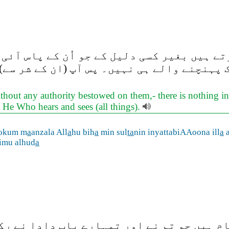
ے ہیں بغیر کسی دلیل کے جو اُن کے پاس آئی 
ک پہنچنے والے ہی نہیں۔ پس آپ (ان کے شر سے
hout any authority bestowed on them,- there is nothing in t
 is He Who hears and sees (all things).
okum m
a
anzala All
a
hu bih
a
min sul
ta
nin inyattabiAAoona ill
a
imu alhud
a
ام ہیں جو تم نے اور تمہارے باپ دادا نے ر