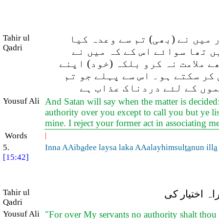
Tahir ul
میں نے (بھی) تم سے وعدہ کیا
Qadri
ں تھا سوائے اس کے کہ میں نے
ے ملامت نہ کرو بلکہ (خود) اپنے
کر سکتے ہو۔ اس سے پہلے جو تم
موں کے لئے دردناک عذاب ہے
Yousuf Ali
And Satan will say when the matter is decided
authority over you except to call you but ye li
mine. I reject your former act in associating 
Words
|
5.
Inna AAib
a
dee laysa laka AAalayhimsul
ta
nun ill
a
[15:42]
Tahir ul
اہ اختیار کی
Qadri
Yousuf Ali
"For over My servants no authority shalt thou