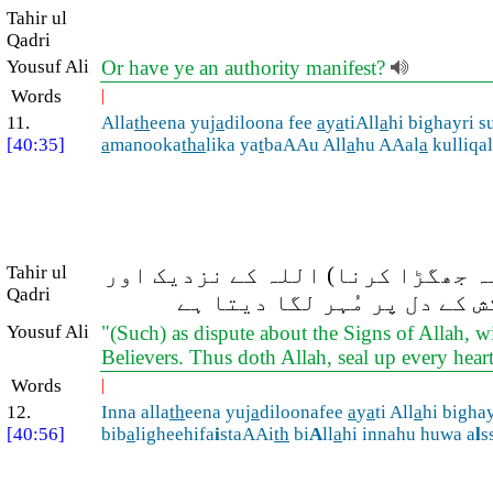
Tahir ul
Qadri
Yousuf Ali
Or have ye an authority manifest?
Words
|
11.
Alla
th
eena yuj
a
diloona fee
a
y
a
tiAll
a
hi bighayri s
[40:35]
a
manooka
tha
lika ya
t
baAAu All
a
hu AAal
a
kulliqa
Tahir ul
ہ جھگڑا کرنا) اللہ کے نزدیک اور
Qadri
 کے دل پر مُہر لگا دیتا ہے
Yousuf Ali
"(Such) as dispute about the Signs of Allah, w
Believers. Thus doth Allah, seal up every heart
Words
|
12.
Inna alla
th
eena yuj
a
diloonafee
a
y
a
ti All
a
hi bighay
[40:56]
bib
a
ligheehifa
i
staAAi
th
bi
A
ll
a
hi innahu huwa a
l
s