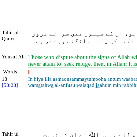
Tahir ul
ہو، ان کے سینوں میں سوائے غرور
Qadri
) اللہ کی پناہ مانگتے رہئے، بے
Yousuf Ali
Those who dispute about the signs of Allah wit
never attain to: seek refuge, then, in Allah: It
Words
|
13.
In hiya ill
a
asm
a
onsammaytumooh
a
antum wa
a
b
a
[53:23]
wam
a
tahw
a
al-anfusu walaqad j
a
ahum min rabbih
Tahir ul
کھ لئے ہیں۔ اﷲ نے ان کی نسبت