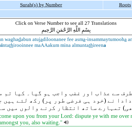
Surah(s) by Number
Roots
Click on Verse Number to see all 27 Translations
بِسْمِ اللَّهِ الرَّحْمَنِ الرَّحِيمِ
un wagha
d
abun atuj
a
diloonanee fee asm
a
-insammaytumooh
a
a
a
i
nta
th
irooinnee maAAakum mina almunta
th
ireen
a
رف سے عذاب اور غضب واجب ہو گیا۔ کیا تم م
دادا نے (خود ہی فرضی طور پر) رکھ لئے ہیں 
ھی) تمہارے ساتھ انتظار کرنے والوں میں سے
come upon you from your Lord: dispute ye with me over n
 amongst you, also waiting."