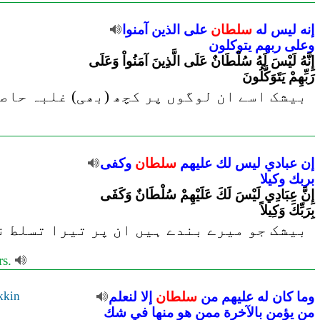
إنه
ليس
له
سلطان
على
الذين
آمنوا
وعلى
ربهم
يتوكلون
إِنَّهُ لَيْسَ لَهُ سُلْطَانٌ عَلَى الَّذِينَ آمَنُواْ وَعَلَى
رَبِّهِمْ يَتَوَكَّلُونَ
بیشک اسے ان لوگوں پر کچھ (بھی) غلبہ حاصل
إن
عبادي
ليس
لك
عليهم
سلطان
وكفى
بربك
وكيلا
إِنَّ عِبَادِي لَيْسَ لَكَ عَلَيْهِمْ سُلْطَانٌ وَكَفَى
بِرَبِّكَ وَكِيلاً
بیشک جو میرے بندے ہیں ان پر تیرا تسلط نہ
rs.
kkin
لنعلم
إلا
سلطان
من
عليهم
له
كان
وما
من
يؤمن
بالآخرة
ممن
هو
منها
في
شك