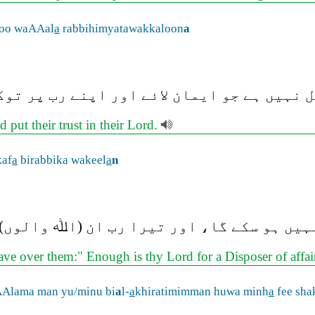
oo waAAal
a
rabbihimyatawakkaloon
a
 نہیں ہے جو ایمان لائے اور اپنے رب پر توک
 put their trust in their Lord.
kaf
a
birabbika wakeel
a
n
یں ہو سکے گا، اور تیرا رب ان (اﷲ والوں) 
ave over them:" Enough is thy Lord for a Disposer of affai
AAlama man yu/minu bi
a
l-
a
khiratimimman huwa minh
a
fee sha