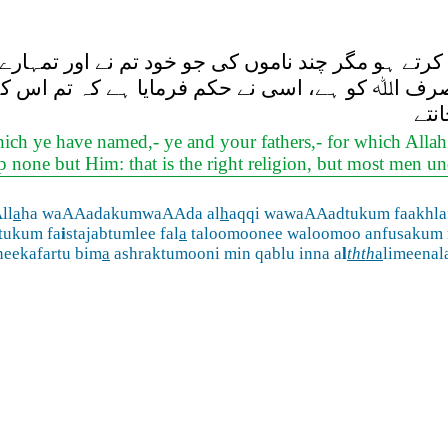
ے ہو مگر چند ناموں کی جو خود تم نے اور تمہارے ب
ر صرف اﷲ کو ہے، اسی نے حکم فرمایا ہے کہ تم اس 
نتے
ich ye have named,- ye and your fathers,- for which Allah
none but Him: that is the right religion, but most men un
ll
a
ha waAAadakumwaAAda al
h
aqqi wawaAAadtukum faakhl
ukum fa
i
stajabtumlee fal
a
taloomoonee waloomoo anfusakum
neekafartu bim
a
ashraktumooni min qablu inna a
l
thth
a
limeena