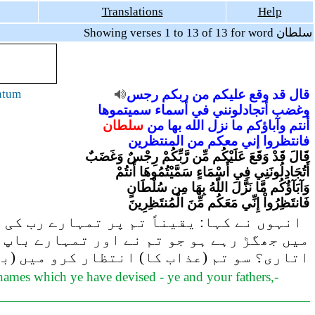
Translations
Help
Showing verses 1 to 13 of 13 for word سلطان
ntum
رجس
ربكم
من
عليكم
وقع
قد
قال
وغضب
أتجادلونني
في
أسماء
سميتموها
أنتم
وآباؤكم
ما
نزل
الله
بها
من
سلطان
فانتظروا
إني
معكم
من
المنتظرين
قَالَ قَدْ وَقَعَ عَلَيْكُم مِّن رَّبِّكُمْ رِجْسٌ وَغَضَبٌ
أَتُجَادِلُونَنِي فِي أَسْمَاءٍ سَمَّيْتُمُوهَا أَنتُمْ
وَآبَآؤُكُم مَّا نَزَّلَ اللّهُ بِهَا مِن سُلْطَانٍ
فَانتَظِرُواْ إِنِّي مَعَكُم مِّنَ الْمُنتَظِرِينَ
انہوں نے کہا: یقیناً تم پر تمہارے رب کی ط
میں جھگڑ رہے ہو جو تم نے اور تمہارے باپ 
اتاری؟ سو تم (عذاب کا) انتظار کرو میں (ب
ames which ye have devised - ye and your fathers,-