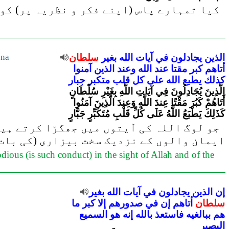
کیا تمہارے پاس (اپنے فکر و نظریہ پر) کو
ena
سلطان
بغير
الله
آيات
في
يجادلون
الذين
أتاهم
كبر
مقتا
عند
الله
وعند
الذين
آمنوا
كذلك
يطبع
الله
على
كل
قلب
متكبر
جبار
الَّذِينَ يُجَادِلُونَ فِي آيَاتِ اللَّهِ بِغَيْرِ سُلْطَانٍ
أَتَاهُمْ كَبُرَ مَقْتًا عِندَ اللَّهِ وَعِندَ الَّذِينَ آمَنُوا
كَذَلِكَ يَطْبَعُ اللَّهُ عَلَى كُلِّ قَلْبِ مُتَكَبِّرٍ جَبَّارٍ
جو لوگ اللہ کی آیتوں میں جھگڑا کرتے ہیں 
ایمان والوں کے نزدیک سخت بیزاری (کی بات) 
dious (is such conduct) in the sight of Allah and of the
إن
الذين
يجادلون
في
آيات
الله
بغير
سلطان
أتاهم
إن
في
صدورهم
إلا
كبر
ما
هم
ببالغيه
فاستعذ
بالله
إنه
هو
السميع
البصير