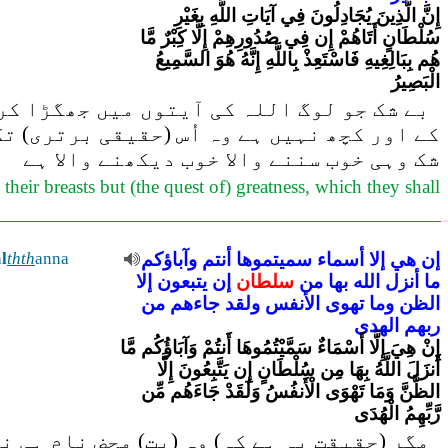
إِنَّ الَّذِينَ يُجَادِلُونَ فِي آيَاتِ اللَّهِ بِغَيْرِ
سُلْطَانٍ أَتَاهُمْ إِن فِي صُدُورِهِمْ إِلَّا كِبْرٌ مَّا
هُم بِبَالِغِيهِ فَاسْتَعِذْ بِاللَّهِ إِنَّهُ هُوَ السَّمِيعُ
الْبَصِيرُ
بے شک جو لوگ اللہ کی آیتوں میں جھگڑا کرت
کے اور کچھ نہیں ہے وہ اُس (حقیقی برتری) ت
شک وہی خوب سننے والا خوب دیکھنے والا ہے
heir breasts but (the quest of) greatness, which they shall
a
l
thth
anna
وآباؤكم
أنتم
سميتموها
أسماء
إلا
هي
إن
ما
أنزل
الله
بها
من
سلطان
إن
يتبعون
إلا
الظن
وما
تهوى
الأنفس
ولقد
جاءهم
من
ربهم
الهدى
إِنْ هِيَ إِلَّا أَسْمَاءٌ سَمَّيْتُمُوهَا أَنتُمْ وَآبَاؤُكُم مَّا
أَنزَلَ اللَّهُ بِهَا مِن سُلْطَانٍ إِن يَتَّبِعُونَ إِلَّا
الظَّنَّ وَمَا تَهْوَى الْأَنفُسُ وَلَقَدْ جَاءَهُم مِّن
رَّبِّهِمُ الْهُدَى
مگر (حقیقت یہ ہے کہ) وہ (بت) محض نام ہی ن