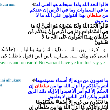
akum min
له
الغني
هو
سبحانه
ولدا
الله
اتخذ
قالوا
ما
في
السماوات
وما
في
الأرض
إن
عندكم
من
سلطان
بهذا
أتقولون
على
الله
ما
لا
تعلمون
قَالُواْ اتَّخَذَ اللّهُ وَلَدًا سُبْحَانَهُ هُوَ الْغَنِيُّ لَهُ مَا
فِي السَّمَاوَات وَمَا فِي الْأَرْضِ إِنْ عِندَكُم مِّن
سُلْطَانٍ بِهَـذَا أَتقُولُونَ عَلَى اللّهِ مَا لاَ
تَعْلَمُونَ
وہ کہتے ہیں: اللہ نے (اپنے لئے) بیٹا بنا لیا ہے (
اسی کی مِلک ہے، تمہارے پاس اس (قولِ باطل) کی کوئ
heavens and on earth! No warrant have ye for this! say ye
ini al
h
ukmu
سميتموها
أسماء
إلا
دونه
من
تعبدون
ما
n
a
أنتم
وآباؤكم
ما
أنزل
الله
بها
من
سلطان
إن
الحكم
إلا
لله
أمر
ألا
تعبدوا
إلا
إياه
ذلك
الدين
القيم
ولكن
أكثر
الناس
لا
يعلمون
مَا تَعْبُدُونَ مِن دُونِهِ إِلاَّ أَسْمَاءً سَمَّيْتُمُوهَا
أَنتُمْ وَآبَآؤُكُم مَّا أَنزَلَ اللّهُ بِهَا مِن سُلْطَانٍ إِنِ