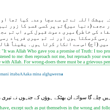
 بیشک اللہ نے تم سے سچا وعدہ کیا تھا اور 
ر مجھے (دنیا میں) تم پر کسی قسم کا زور نہی
مفاد کی خاطر) میری دعوت قبول کی، اب تم مجھ
 رسی کرسکتا ہوں اور نہ تم میری فریاد رسی 
میں (آج) اس سے انکار کرتا ہوں۔ یقیناً ظال
: "It was Allah Who gave you a promise of Truth: I too pro
stened to me: then reproach not me, but reproach your own so
me with Allah. For wrong-doers there must be a grievous pe
mani ittabaAAaka mina algh
a
ween
a
ہیں چلے گا سوائے ان بھٹکے ہوؤں کے جنہوں نے تیری ر
 have, except such as put themselves in the wrong and foll