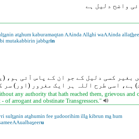
ئی واضح دلیل ہے
ul
ta
nin at
a
hum kaburamaqtan AAinda All
a
hi waAAinda alla
th
e
lbi mutakabbirin jabb
a
r
in
بغیر کسی دلیل کے جو ان کے پاس آئی ہو، (ی
ہے، اسی طرح اللہ ہر ایک مغرور (اور) سر کش
ithout any authority that hath reached them, grievous and o
 - of arrogant and obstinate Transgressors."
ri sul
ta
nin at
a
humin fee
s
udoorihim ill
a
kibrun m
a
hum
sameeAAualba
s
eer
u