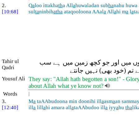
2.
Q
a
loo ittakha
th
a All
a
huwaladan sub
ha
nahu huwa 
[10:68]
sul
ta
ninbih
atha
ataqooloona AAal
a
All
a
hi m
a
l
a
t
Tahir ul
مانوں میں اور جو کچھ زمین میں ہے سب
Qadri
 تم (خود بھی) نہیں جانتے
Yousuf Ali
They say: "Allah hath begotten a son!" - Glory 
about Allah what ye know not?
Words
|
3.
M
a
taAAbudoona min doonihi ill
a
asm
a
an samma
[12:40]
ill
a
lill
a
hi amara all
a
taAAbudoo ill
a
iyy
a
hu
tha
lik