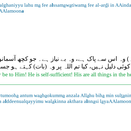
alghaniyyu lahu m
a
fee a
l
ssam
a
w
a
tiwam
a
fee al-ar
d
i in AAind
aAAlamoon
a
حالانکہ) وہ اس سے پاک ہے، وہ بے نیاز ہے۔ جو کچھ آس
ی دلیل نہیں، کیا تم اللہ پر وہ (بات) کہتے ہو جسے
be to Him! He is self-sufficient! His are all things in the 
ytumooh
a
antum wa
a
b
a
okumm
a
anzala All
a
hu bih
a
min sul
ta
nin
a a
l
ddeenualqayyimu wal
a
kinna akthara a
l
nn
a
si l
a
yaAAlamoo