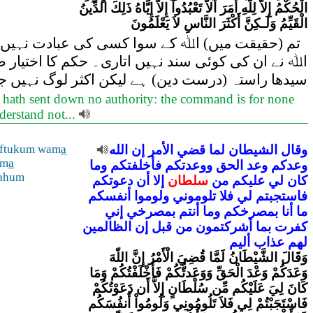
الْحُكْمُ إِلاَّ لِلّهِ أَمَرَ أَلاَّ تَعْبُدُواْ إِلاَّ إِيَّاهُ ذَلِكَ الدِّينُ
الْقَيِّمُ وَلَـكِنَّ أَكْثَرَ النَّاسِ لاَ يَعْلَمُونَ
تم (حقیقت میں) اﷲ کے سوا کسی کی عبادت نہیں کرت،
اﷲ نے ان کی کوئی سند نہیں اتاری۔ حکم کا اختیا
سیدھا راستہ (درست دین) ہے لیکن اکثر لوگ نہیں جا
 hath sent down no authority: the command is for none
derstand not...
aftukum wam
a
الله
إن
الأمر
قضي
لما
الشيطان
وقال
 m
a
وعدكم
وعد
الحق
ووعدتكم
فأخلفتكم
وما
lahum
كان
لي
عليكم
من
سلطان
إلا
أن
دعوتكم
فاستجبتم
لي
فلا
تلوموني
ولوموا
أنفسكم
ما
أنا
بمصرخكم
وما
أنتم
بمصرخي
إني
كفرت
بما
أشركتمون
من
قبل
إن
الظالمين
لهم
عذاب
أليم
وَقَالَ الشَّيْطَانُ لَمَّا قُضِيَ الْأَمْرُ إِنَّ اللّهَ
وَعَدَكُمْ وَعْدَ الْحَقِّ وَوَعَدتُّكُمْ فَأَخْلَفْتُكُمْ وَمَا
كَانَ لِيَ عَلَيْكُم مِّن سُلْطَانٍ إِلاَّ أَن دَعَوْتُكُمْ
فَاسْتَجَبْتُمْ لِي فَلاَ تَلُومُونِي وَلُومُواْ أَنفُسَكُم