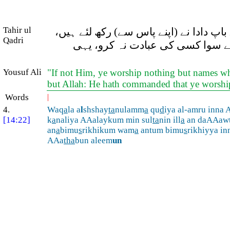
Tahir ul
اپ دادا نے (اپنے پاس سے) رکھ لئے ہیں
Qadri
کے سوا کسی کی عبادت نہ کرو، یہی
Yousuf Ali
"If not Him, ye worship nothing but names wh
but Allah: He hath commanded that ye worship 
Words
|
4.
Waq
a
la a
l
shshay
ta
nulamm
a
qu
d
iya al-amru inna A
[14:22]
k
a
naliya AAalaykum min sul
ta
nin ill
a
an daAAawt
an
a
bimu
s
rikhikum wam
a
antum bimu
s
rikhiyya in
AAa
tha
bun aleem
un