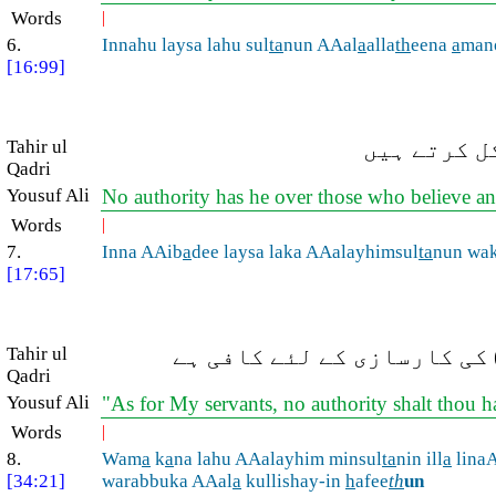
Words
|
6.
Innahu laysa lahu sul
ta
nun AAal
a
alla
th
eena
a
man
[16:99]
Tahir ul
ل کرتے ہیں
Qadri
Yousuf Ali
No authority has he over those who believe and
Words
|
7.
Inna AAib
a
dee laysa laka AAalayhimsul
ta
nun wa
[17:65]
Tahir ul
کی کارسازی کے لئے کافی ہے
Qadri
Yousuf Ali
"As for My servants, no authority shalt thou h
Words
|
8.
Wam
a
k
a
na lahu AAalayhim minsul
ta
nin ill
a
lina
[34:21]
warabbuka AAal
a
kullishay-in
h
afee
th
un