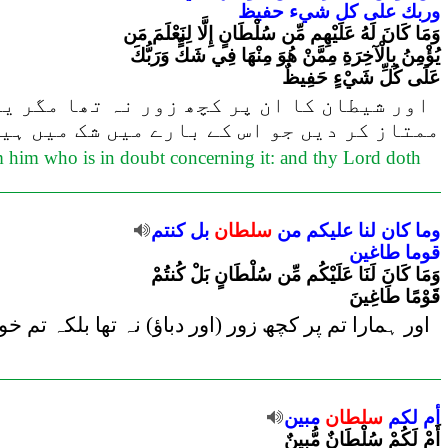
وربك
على
كل
شيء
حفيظ
وَمَا كَانَ لَهُ عَلَيْهِم مِّن سُلْطَانٍ إِلَّا لِنَعْلَمَ مَن
يُؤْمِنُ بِالْآخِرَةِ مِمَّنْ هُوَ مِنْهَا فِي شَكٍّ وَرَبُّكَ
عَلَى كُلِّ شَيْءٍ حَفِيظٌ
اور شیطان کا ان پر کچھ زور نہ تھا مگر یہ
ممتاز کر دیں جو اس کے بارے میں شک میں ہیں
m him who is in doubt concerning it: and thy Lord doth
وما
كان
لنا
عليكم
من
سلطان
بل
كنتم
قوما
طاغين
وَمَا كَانَ لَنَا عَلَيْكُم مِّن سُلْطَانٍ بَلْ كُنتُمْ
قَوْمًا طَاغِينَ
اور ہمارا تم پر کچھ زور (اور دباؤ) نہ تھا بلکہ تم
أم
لكم
سلطان
مبين
أَمْ لَكُمْ سُلْطَانٌ مُّبِينٌ