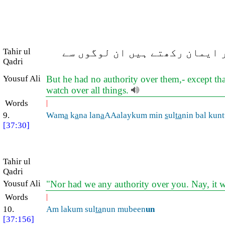
Tahir ul
ر ایمان رکھتے ہیں ان لوگوں سے
Qadri
Yousuf Ali
But he had no authority over them,- except th
watch over all things.
Words
|
9.
Wam
a
k
a
na lan
a
AAalaykum min
s
ul
ta
nin bal ku
[37:30]
Tahir ul
Qadri
Yousuf Ali
"Nor had we any authority over you. Nay, it w
Words
|
10.
Am lakum sul
ta
nun mubeen
un
[37:156]