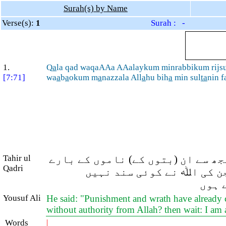
Surah(s) by Name
Verse(s):
1
Surah : -
1.
Q
a
la qad waqaAAa AAalaykum minrabbikum rijs
[7:71]
wa
a
b
a
okum m
a
nazzala All
a
hu bih
a
min sul
ta
nin f
Tahir ul
جھ سے ان (بتوں کے) ناموں کے بارے
Qadri
جن کی اﷲ نے کوئی سند نہیں
 ہوں
Yousuf Ali
He said: "Punishment and wrath have already 
without authority from Allah? then wait: I am
Words
|