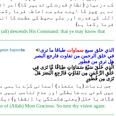
کے درمیان (نظامِ قدرت کی تدبیر کا) امر ات
نے ہر چیز کا اپنے علم سے احاطہ فرما رکھا
اللہ کی قدرت اور علمِ محیط کی عظمت کا اند
فرما رکھا ہے)
m (all) descends His Command: that ye may know that
a
min fu
t
oor
in
ترى
ما
طباقا
سماوات
سبع
خلق
الذي
في
خلق
الرحمن
من
تفاوت
فارجع
البصر
هل
ترى
من
فطور
الَّذِي خَلَقَ سَبْعَ سَمَاوَاتٍ طِبَاقًا مَّا تَرَى فِي
خَلْقِ الرَّحْمَنِ مِن تَفَاوُتٍ فَارْجِعِ الْبَصَرَ هَلْ
تَرَى مِن فُطُورٍ
جس نے سات (یا متعدّد) آسمانی کرّے باہمی م
میں کوئی بے ضابطگی اور عدمِ تناسب نہیں دی
شگاف یا خلل (یعنی شکستگی یا اِنقطاع) دیک
n of (Allah) Most Gracious. So turn thy vision again: