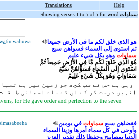
Translations
Help
Showing verses 1 to 5 of 5 for word سماوات
w
a
tin wahuwa
جميعا
الأرض
في
ما
لكم
خلق
الذي
هو
ثم
استوى
إلى
السماء
فسواهن
سبع
سماوات
وهو
بكل
شيء
عليم
هُوَ الَّذِي خَلَقَ لَكُم مَّا فِي الأَرْضِ جَمِيعاً ثُمَّ
اسْتَوَى إِلَى السَّمَاءِ فَسَوَّاهُنَّ سَبْعَ
سَمَاوَاتٍ وَهُوَ بِكُلِّ شَيْءٍ عَلِيمٌ
وہی ہے جس نے سب کچھ جو زمین میں ہے تمہار
انہیں درست کر کے ان کے سات آسمانی طبقات 
vens, for He gave order and perfection to the seven
bima
sa
bee
h
a
يومين
في
سماوات
سبع
فقضاهن
وأوحى
في
كل
سماء
أمرها
وزينا
السماء
الدنيا
بمصابيح
وحفظا
ذلك
تقدير
العزيز