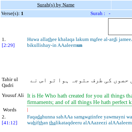
Surah(s) by Name
Verse(s):
1
Surah : -
1.
Huwa alla
th
ee khalaqa lakum m
a
fee al-ar
d
i jame
[2:29]
bikullishay-in AAaleem
un
Tahir ul
 حصوں کی طرف متوجہ ہوا تو اس نے
Qadri
Yousuf Ali
It is He Who hath created for you all things t
firmaments; and of all things He hath perfect
Words
|
2.
Faqa
da
hunna sabAAa sam
a
w
a
tinfee yawmayni w
[41:12]
wa
h
if
th
an
tha
likataqdeeru alAAazeezi alAAaleem