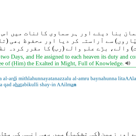
مان بنا دیئے اور ہر سماوی کائنات میں اس ک
ّاروں) سے آراستہ کر دیا اور محفوظ بھی (ت
) والے، بڑے علم والے (رب) کا مقرر کردہ نظ
 two Days, and He assigned to each heaven its duty and c
ree of (Him) the Exalted in Might, Full of Knowledge.
 al-ar
d
i mithlahunnayatanazzalu al-amru baynahunna litaAA
a qad a
hat
abikulli shay-in AAilm
a
n
اور زمین (کی تشکیل) میں بھی انہی کی مِثل 