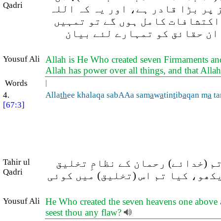
Qadri
 پر بڑا قادر ہے، اور یہ کہ اللہ
 اکتشافات کامل ہوں گے تو تمہیں
 ان حقائق کو تمہارے لئے بیان
Yousuf Ali
Allah is He Who created seven Firmaments and
Allah has power over all things, and that All
Words
|
4.
Alla
th
ee khalaqa sabAAa sam
a
w
a
tin
t
ib
a
qan m
a
ta
[67:3]
Tahir ul
م (خدائے) رحمان کے نظامِ تخلیق
Qadri
یکھو، کیا تم اس (تخلیق) میں کوئی
Yousuf Ali
He Who created the seven heavens one above an
seest thou any flaw?