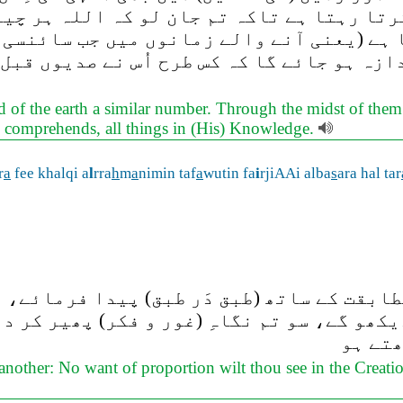
رتا رہتا ہے تاکہ تم جان لو کہ اللہ ہر چیز
 ہے (یعنی آنے والے زمانوں میں جب سائنسی
ازہ ہو جائے گا کہ کس طرح اُس نے صدیوں قبل
 of the earth a similar number. Through the midst of the
ah comprehends, all things in (His) Knowledge.
r
a
fee khalqi a
l
rra
h
m
a
nimin taf
a
wutin fa
i
rjiAAi alba
s
ara hal tar
طابقت کے ساتھ (طبق دَر طبق) پیدا فرمائے، ت
کھو گے، سو تم نگاہِ (غور و فکر) پھیر کر د
ھتے ہو
other: No want of proportion wilt thou see in the Creatio