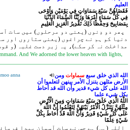
العليم
فَقَضَاهُنَّ سَبْعَ سَمَاوَاتٍ فِي يَوْمَيْنِ وَأَوْحَى
فِي كُلِّ سَمَاءٍ أَمْرَهَا وَزَيَّنَّا السَّمَاءَ الدُّنْيَا
بِمَصَابِيحَ وَحِفْظًا ذَلِكَ تَقْدِيرُ الْعَزِيزِ الْعَلِيمِ
پھر دو دِنوں (یعنی دو مرحلوں) میں سات آس
دنیا کو ہم نے چراغوں (یعنی ستاروں اور سی
مداخلت نہ کر سکے)، یہ زبر دست غلبہ (و قوت
ommand. And We adorned the lower heaven with lights,
lamoo anna
ومن
سماوات
سبع
خلق
الذي
الله
الأرض
مثلهن
يتنزل
الأمر
بينهن
لتعلموا
أن
الله
على
كل
شيء
قدير
وأن
الله
قد
أحاط
بكل
شيء
علما
اللَّهُ الَّذِي خَلَقَ سَبْعَ سَمَاوَاتٍ وَمِنَ الْأَرْضِ
مِثْلَهُنَّ يَتَنَزَّلُ الْأَمْرُ بَيْنَهُنَّ لِتَعْلَمُوا أَنَّ اللَّهَ
عَلَى كُلِّ شَيْءٍ قَدِيرٌ وَأَنَّ اللَّهَ قَدْ أَحَاطَ بِكُلِّ
شَيْءٍ عِلْمًا
اللہ (ہی) ہے جس نے سات آسمان پیدا فرمائے 