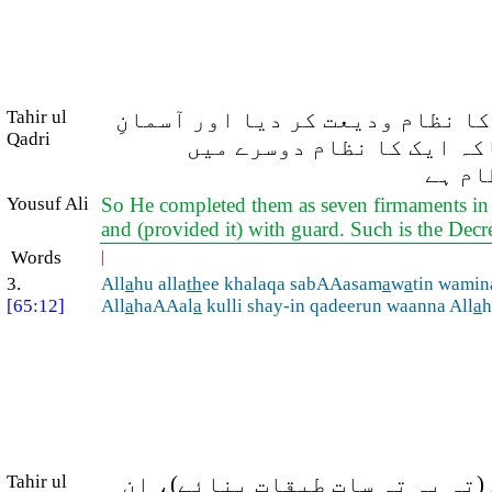
Tahir ul
ا نظام ودیعت کر دیا اور آسمانِ
Qadri
اکہ ایک کا نظام دوسرے میں
ام ہے
Yousuf Ali
So He completed them as seven firmaments in
and (provided it) with guard. Such is the Dec
Words
|
3.
All
a
hu alla
th
ee khalaqa sabAAasam
a
w
a
tin wamina
[65:12]
All
a
haAAal
a
kulli shay-in qadeerun waanna All
a
h
Tahir ul
(تہ بہ تہ سات طبقات بنائے)، ان