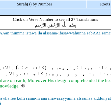
Surah(s) by Number
Roots
Click on Verse Number to see all 27 Translations
بِسْمِ اللَّهِ الرَّحْمَنِ الرَّحِيمِ
eAAan thumma istaw
a
il
a
a
l
ssam
a
-ifasaww
a
hunna sabAAa sam
a
ے لئے پیدا کیا، پھر وہ (کائنات کے) بالائی
بنا دیئے، اور وہ ہر چیز کا جاننے والا ہے
hat are on earth; Moreover His design comprehended the hea
 knowledge.
aaw
ha
fee kulli sam
a
-in amrah
a
wazayyann
a
a
l
ssam
a
a a
l
dduny
a
i