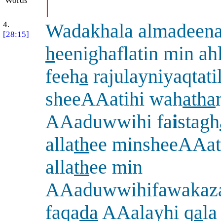
Words
|
4.
Wadakhala almadeena
[28:15]
h
eenighaflatin min ah
feeh
a
rajulayniyaqtati
sheeAAatihi wah
atha
AAaduwwihi fa
i
stagh
alla
th
ee minsheeAAat
alla
th
ee min
AAaduwwihifawakaz
faqa
da
AAalayhi q
a
la