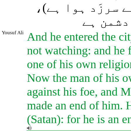
سے سرزَد ہوا ہے
دشمن ہے
Yousuf Ali
And he entered the cit
not watching: and he 
one of his own religion
Now the man of his ow
against his foe, and M
made an end of him. H
(Satan): for he is an 