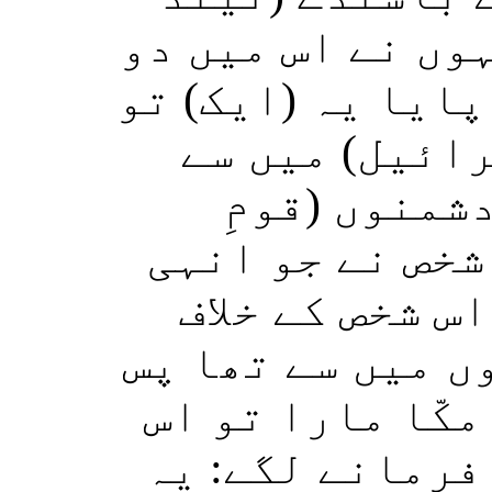
وں نے اس میں دو
پایا یہ (ایک) تو
رائیل) میں سے
شمنوں (قومِ
شخص نے جو انہی
س شخص کے خلاف
ں میں سے تھا پس
مکّا مارا تو اس
فرمانے لگے: یہ