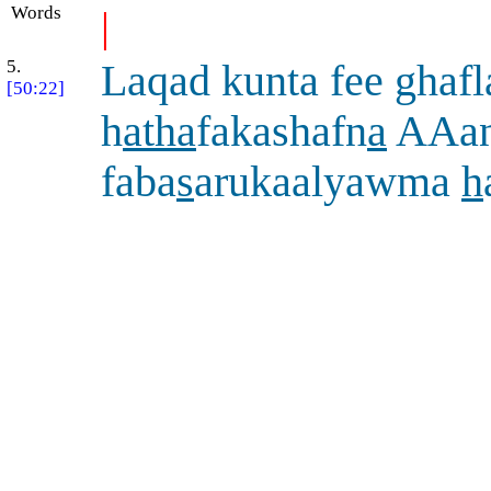
Words
|
5.
Laqad kunta fee ghafl
[50:22]
h
atha
fakashafn
a
AAan
faba
s
arukaalyawma
h