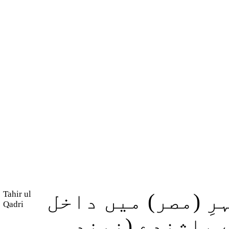
Tahir ul
رِ (مصر) میں داخل
Qadri
 باشندے (نیند