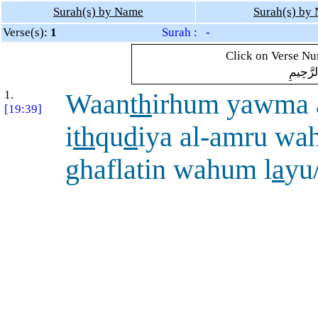
Surah(s) by Name
Surah(s) by
Verse(s):
1
Surah : -
Click on Verse Num
لرَّحِيمِ
1.
Waan
th
irhum yawma 
[19:39]
i
th
qu
d
iya al-amru wa
ghaflatin wahum l
a
yu