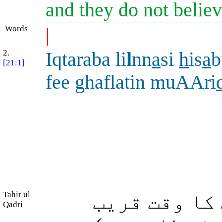
and they do not belie
Words
|
2.
Iqtaraba li
l
nn
a
si
h
is
a
[21:1]
fee ghaflatin muAAri
Tahir ul
کا وقت قریب
Qadri