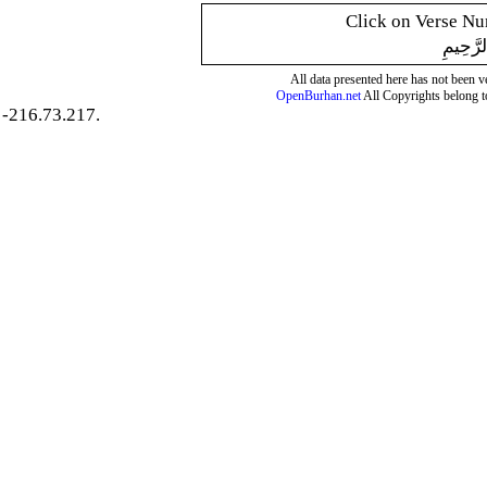
Click on Verse Num
لرَّحِيمِ
All data presented here has not been ver
OpenBurhan.net
All Copyrights belong t
-216.73.217.