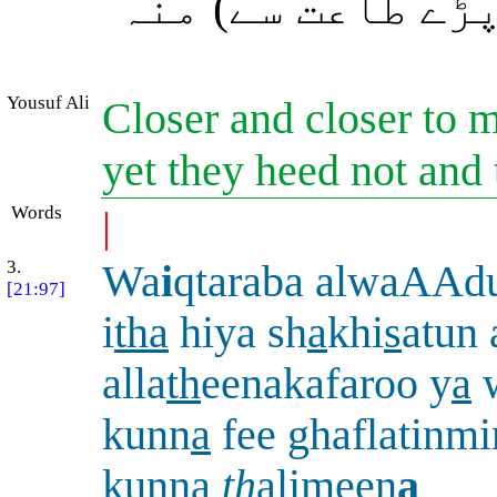
ڑے طاعت سے) منہ
Yousuf Ali
Closer and closer to 
yet they heed not and
Words
|
3.
Wa
i
qtaraba alwaAAdu
[21:97]
i
tha
hiya sh
a
khi
s
atun 
alla
th
eenakafaroo y
a
w
kunn
a
fee ghaflatinmi
kunn
a
th
a
limeen
a