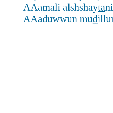
AAamali a
l
shshay
ta
n
AAaduwwun mu
d
ill