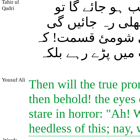
Tahir ul
 ہو جائے گا تو
Qadri
ھلی رہ جائیں گی
(ری شومئ قسمت! کہ
یں پڑے رہے بلکہ
Yousuf Ali
Then will the true pro
then behold! the eyes 
stare in horror: "Ah!
heedless of this; nay,