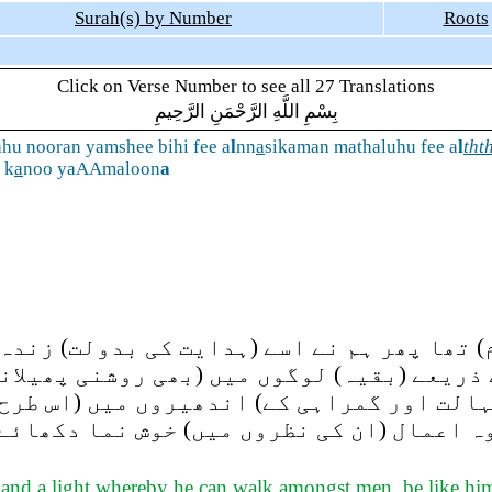
Surah(s) by Number
Roots
Click on Verse Number to see all 27 Translations
بِسْمِ اللَّهِ الرَّحْمَنِ الرَّحِيمِ
hu nooran yamshee bihi fee a
l
nn
a
sikaman mathaluhu fee a
l
tht
k
a
noo yaAAmaloon
a
) تھا پھر ہم نے اسے (ہدایت کی بدولت) زندہ 
 ذریعے (بقیہ) لوگوں میں (بھی روشنی پھیلانے
ہالت اور گمراہی کے) اندھیروں میں (اس طرح گ
ہ اعمال (ان کی نظروں میں) خوش نما دکھائے
nd a light whereby he can walk amongst men, be like him 