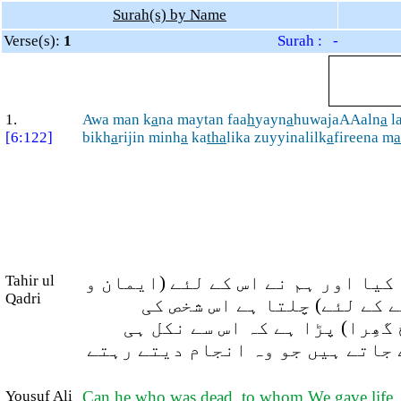
Surah(s) by Name
Verse(s):
1
Surah : -
1.
Awa man k
a
na maytan faa
h
yayn
a
huwajaAAaln
a
la
[6:122]
bikh
a
rijin minh
a
ka
tha
lika zuyyinalilk
a
fireena m
a
Tahir ul
کیا اور ہم نے اس کے لئے (ایمان و
Qadri
 کے لئے) چلتا ہے اس شخص کی
ھِرا) پڑا ہے کہ اس سے نکل ہی
 جاتے ہیں جو وہ انجام دیتے رہتے
Yousuf Ali
Can he who was dead, to whom We gave life, a