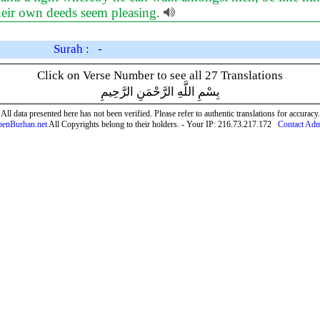
heir own deeds seem pleasing.
Surah : -
Click on Verse Number to see all 27 Translations
بِسْمِ اللَّهِ الرَّحْمَنِ الرَّحِيمِ
All data presented here has not been verified. Please refer to authentic translations for accuracy.
enBurhan.net
All Copyrights belong to their holders. - Your IP: 216.73.217.172
Contact Ad