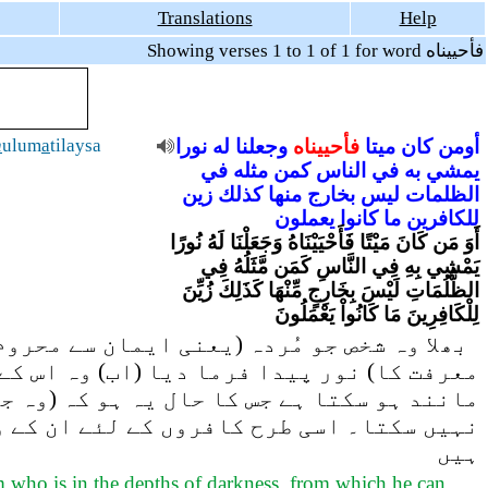
Translations
Help
Showing verses 1 to 1 of 1 for word فأحييناه
h
ulum
a
tilaysa
نورا
له
وجعلنا
فأحييناه
ميتا
كان
أومن
يمشي
به
في
الناس
كمن
مثله
في
الظلمات
ليس
بخارج
منها
كذلك
زين
للكافرين
ما
كانوا
يعملون
أَوَ مَن كَانَ مَيْتًا فَأَحْيَيْنَاهُ وَجَعَلْنَا لَهُ نُورًا
يَمْشِي بِهِ فِي النَّاسِ كَمَن مَّثَلُهُ فِي
الظُّلُمَاتِ لَيْسَ بِخَارِجٍ مِّنْهَا كَذَلِكَ زُيِّنَ
لِلْكَافِرِينَ مَا كَانُواْ يَعْمَلُونَ
بھلا وہ شخص جو مُردہ (یعنی ایمان سے محروم
معرفت کا) نور پیدا فرما دیا (اب) وہ اس کے
مانند ہو سکتا ہے جس کا حال یہ ہو کہ (وہ ج
نہیں سکتا۔ اسی طرح کافروں کے لئے ان کے و
ہیں
who is in the depths of darkness, from which he can