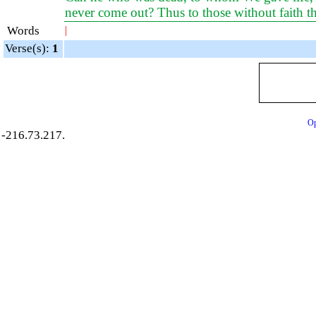
never come out? Thus to those without faith t
Words
|
Verse(s):
1
Op
-216.73.217.