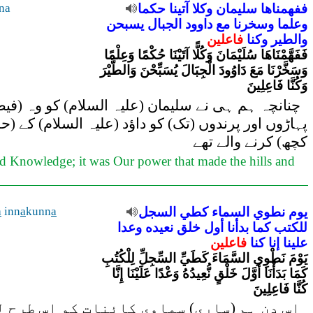
na
حكما
آتينا
وكلا
سليمان
ففهمناها
وعلما
وسخرنا
مع
داوود
الجبال
يسبحن
والطير
وكنا
فاعلين
فَفَهَّمْنَاهَا سُلَيْمَانَ وَكُلًّا آتَيْنَا حُكْمًا وَعِلْمًا
وَسَخَّرْنَا مَعَ دَاوُودَ الْجِبَالَ يُسَبِّحْنَ وَالطَّيْرَ
وَكُنَّا فَاعِلِينَ
چنانچہ ہم ہی نے سلیمان (علیہ السلام) کو وہ (فیصل
پہاڑوں اور پرندوں (تک) کو داؤد (علیہ السلام) کے (
کچھ) کرنے والے تھے
nd Knowledge; it was Our power that made the hills and
a
inn
a
kunn
a
السجل
كطي
السماء
نطوي
يوم
للكتب
كما
بدأنا
أول
خلق
نعيده
وعدا
علينا
إنا
كنا
فاعلين
يَوْمَ نَطْوِي السَّمَاءَ كَطَيِّ السِّجِلِّ لِلْكُتُبِ
كَمَا بَدَأْنَا أَوَّلَ خَلْقٍ نُّعِيدُهُ وَعْدًا عَلَيْنَا إِنَّا
كُنَّا فَاعِلِينَ
اس دن ہم (ساری) سماوی کائنات کو اس طرح ل