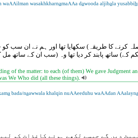
n waAAilman wasakhkharn
a
maAAa d
a
wooda aljib
a
la yusabbi
h
ہ کرنے کا طریقہ) سکھایا تھا اور ہم نے ان سب کو ح
حکم کے) ساتھ پابند کر دیا تھا وہ (سب ان کے ساتھ مل
ding of the matter: to each (of them) We gave Judgment a
 was We Who did (all these things).
 kam
a
bada/n
a
awwala khalqin nuAAeeduhu waAAdan AAalayn
پیٹ دیں گے جیسے لکھے ہوئے کاغذات کو لپیٹ