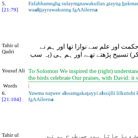
5.
Fafahhamn
a
h
a
sulaym
a
nawakullan
a
tayn
a
h
ukma
[21:79]
wa
al
tt
ayrawakunn
a
f
a
AAileen
a
Tahir ul
کمت اور علم سے نوازا تھا اور ہم نے
Qadri
 کر) تسبیح پڑھتے تھے، اور ہم ہی (یہ سب
Yousuf Ali
To Solomon We inspired the (right) understan
the birds celebrate Our praises, with David: it
Words
|
6.
Yawma na
t
wee a
l
ssam
a
aka
t
ayyi a
l
ssijlli lilkutubi
[21:104]
f
a
AAileen
a
Tahir ul
 دیا جاتا ہے، جس طرح ہم نے