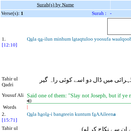
Surah(s) by Name
Verse(s):
1
Surah : -
1.
Q
a
la q
a
-ilun minhum l
a
taqtuloo yoosufa waalqoo
[12:10]
Tahir ul
رائی میں ڈال دو اسے کوئی راہ گیر
Qadri
Yousuf Ali
Said one of them: "Slay not Joseph, but if ye
Words
|
2.
Q
a
la h
a
ol
a
-i ban
a
teein kuntum f
a
AAileen
a
[15:71]
Tahir ul
ے ان سے نکاح کر لو