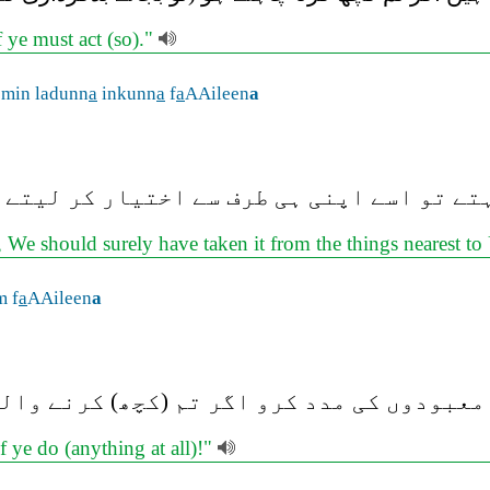
f ye must act (so)."
 min ladunn
a
inkunn
a
f
a
AAileen
a
ے تو اسے اپنی ہی طرف سے اختیار کر لیتے ا
e, We should surely have taken it from the things nearest t
m f
a
AAileen
a
 معبودوں کی مدد کرو اگر تم (کچھ) کرنے وال
 ye do (anything at all)!"