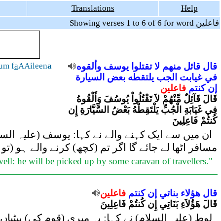
Translations
Help
Showing verses 1 to 6 of 6 for word فاعلين
tum f
a
AAileen
a
وألقوه
يوسف
تقتلوا
لا
منهم
قائل
قال
في
غيابت
الجب
يلتقطه
بعض
السيارة
إن
كنتم
فاعلين
قَالَ قَآئِلٌ مِّنْهُمْ لاَ تَقْتُلُواْ يُوسُفَ وَأَلْقُوهُ
فِي غَيَابَةِ الْجُبِّ يَلْتَقِطْهُ بَعْضُ السَّيَّارَةِ إِن
كُنتُمْ فَاعِلِينَ
ان میں سے ایک کہنے والے نے کہا: یوسف (علیہ السل
مسافر اٹھا لے جائے گا اگر تم (کچھ) کرنے والے ہو (تو)
ll: he will be picked up by some caravan of travellers."
قال
هؤلاء
بناتي
إن
كنتم
فاعلين
قَالَ هَؤُلاَءِ بَنَاتِي إِن كُنتُمْ فَاعِلِينَ
لوط (علیہ السلام) نے کہا: یہ میری (قوم کی) بیٹیاں)