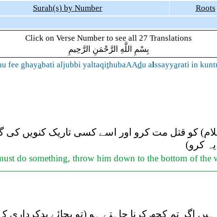
Surah(s) by Number
Roots
Click on Verse Number to see all 27 Translations
بِسْمِ اللَّهِ الرَّحْمَنِ الرَّحِيمِ
hu fee ghay
a
bati aljubbi yaltaqi
t
hubaAA
d
u a
l
ssayy
a
rati in kun
ام) کو قتل مت کرو اور اسے کسی تاریک کنویں کی گہ
 یہ کرو
 must do something, throw him down to the bottom of the we
 ہیں اگر تم کچھ کرنا چاہتے ہو (تو بجائے بدکرداری ک