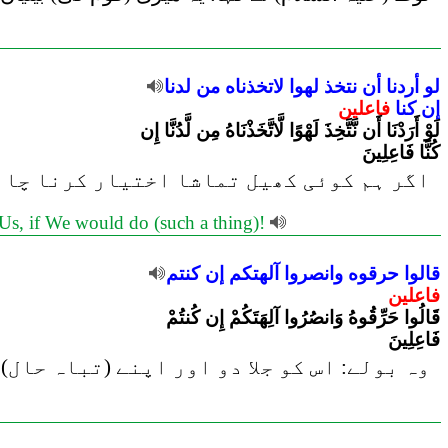
لو
أردنا
أن
نتخذ
لهوا
لاتخذناه
من
لدنا
إن
كنا
فاعلين
لَوْ أَرَدْنَا أَن نَّتَّخِذَ لَهْوًا لَّاتَّخَذْنَاهُ مِن لَّدُنَّا إِن
كُنَّا فَاعِلِينَ
اگر ہم کوئی کھیل تماشا اختیار کرنا چاہت
o Us, if We would do (such a thing)!
قالوا
حرقوه
وانصروا
آلهتكم
إن
كنتم
فاعلين
قَالُوا حَرِّقُوهُ وَانصُرُوا آلِهَتَكُمْ إِن كُنتُمْ
فَاعِلِينَ
وہ بولے: اس کو جلا دو اور اپنے (تباہ حال)