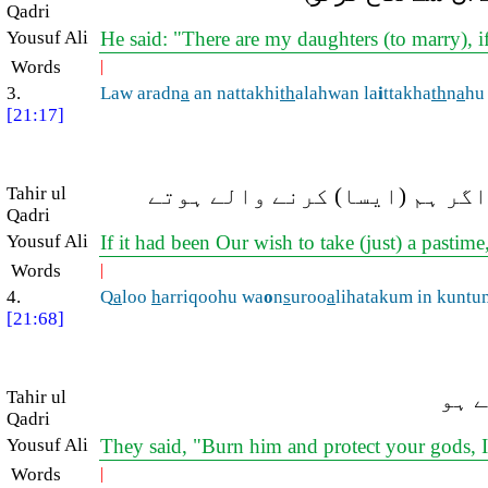
Qadri
Yousuf Ali
He said: "There are my daughters (to marry), i
Words
|
3.
Law aradn
a
an nattakhi
th
alahwan la
i
ttakha
th
n
a
hu
[21:17]
Tahir ul
گر ہم (ایسا) کرنے والے ہوتے
Qadri
Yousuf Ali
If it had been Our wish to take (just) a pastim
Words
|
4.
Q
a
loo
h
arriqoohu wa
o
n
s
uroo
a
lihatakum in kuntu
[21:68]
Tahir ul
ے ہو
Qadri
Yousuf Ali
They said, "Burn him and protect your gods, If
Words
|