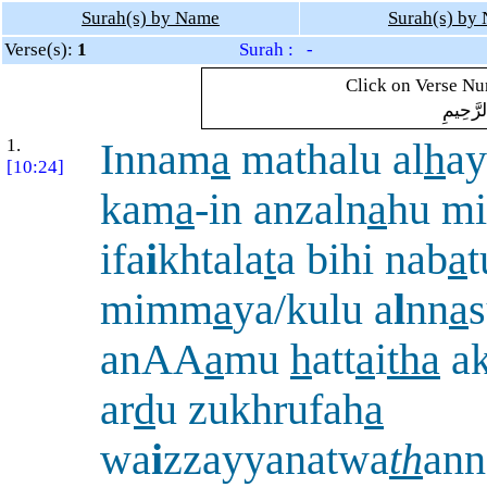
Surah(s) by Name
Surah(s) by
Verse(s):
1
Surah : -
Click on Verse Num
لرَّحِيمِ
1.
Innam
a
mathalu al
h
ay
[10:24]
kam
a
-in anzaln
a
hu mi
ifa
i
khtala
t
a bihi nab
a
t
mimm
a
ya/kulu a
l
nn
a
anAA
a
mu
h
att
a
i
tha
ak
ar
d
u zukhrufah
a
wa
i
zzayyanatwa
th
ann