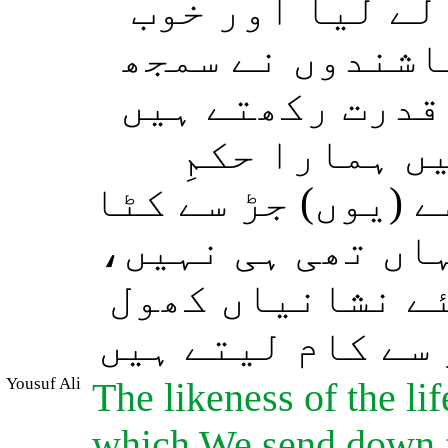
(ے لیا اور خوب
اشندوں نے سمجھ
 قدرت رکھتے ہیں
یں ہمارا حکمِ
((یوں) جڑ سے کٹا
یہاں تھی ہی نہیں
ئے نشانیاں کھول
 سے کام لیتے ہیں
Yousuf Ali
The likeness of the lif
which We send down fr