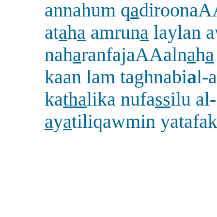
annahum q
a
diroonaA
at
a
h
a
amrun
a
laylan 
nah
a
ranfajaAAaln
a
h
a
kaan lam taghnabi
a
l-
ka
tha
lika nufa
ss
ilu al-
a
y
a
tiliqawmin yatafa