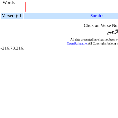
Words
|
Verse(s):
1
Surah : -
Click on Verse Num
لرَّحِيمِ
All data presented here has not been ver
OpenBurhan.net
All Copyrights belong t
-216.73.216.