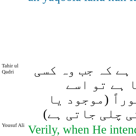
Tahir ul
 ہے کہ جب وہ کسی
Qadri
 ہے تو اسے
راً (موجود یا
تی چلی جاتی ہے
Yousuf Ali
Verily, when He inten