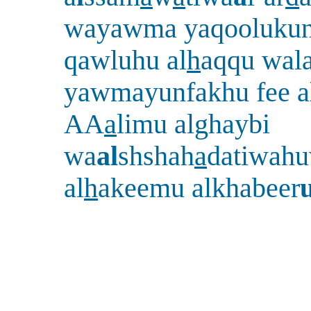
wayawma yaqoolukun
qawluhu al
h
aqqu wal
yawmayunfakhu fee a
AA
a
limu alghaybi
wa
al
shshah
a
datiwah
al
h
akeemu alkhabeer