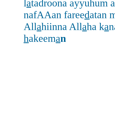
l
a
tadroona ayyuhum 
nafAAan faree
d
atan 
All
a
hiinna All
a
ha k
a
n
h
akeem
a
n