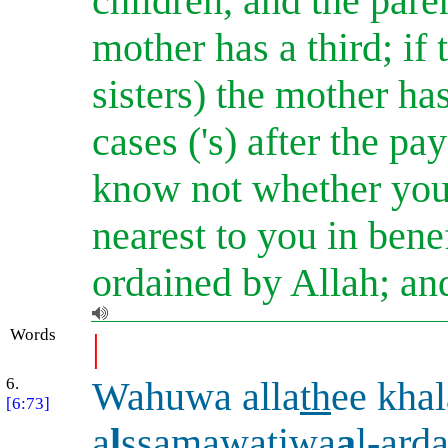
children, and the paren
mother has a third; if
sisters) the mother has
cases ('s) after the p
know not whether your
nearest to you in benef
ordained by Allah; an
Words
|
6.
Wahuwa alla
th
ee kha
[6:73]
a
l
ssam
a
w
a
tiwa
a
l-ar
d
a