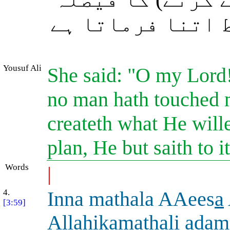
ط اتنا فرماتا ہے
Yousuf Ali
She said: "O my Lord
no man hath touched 
createth what He will
plan, He but saith to it
Words
|
4.
Inna mathala AAees
a
[3:59]
All
a
hikamathali
a
dam