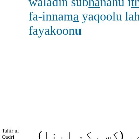
waladin sub
ha
nahu i
t
fa-innam
a
yaqoolu la
fayakoon
u
Tahir ul
ہ (کسی کو اپنا
Qadri