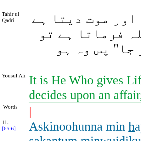
Tahir ul
اور موت دیتا ہے
Qadri
ہ فرماتا ہے تو
جا" پس وہ ہو
Yousuf Ali
It is He Who gives L
decides upon an affair,
Words
|
11.
Askinoohunna min
h
a
[65:6]