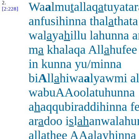
2.
Wa
a
lmu
t
allaq
a
tuyata
[2:228]
anfusihinna thal
a
thata
wal
a
ya
h
illu lahunna 
m
a
khalaqa All
a
hufee
in kunna yu/minna
bi
A
ll
a
hiwa
a
lyawmi al
wabuAAoolatuhunna
a
h
aqqubiraddihinna f
ar
a
doo i
s
l
ah
anwalahu
alla
th
ee AAalayhinna