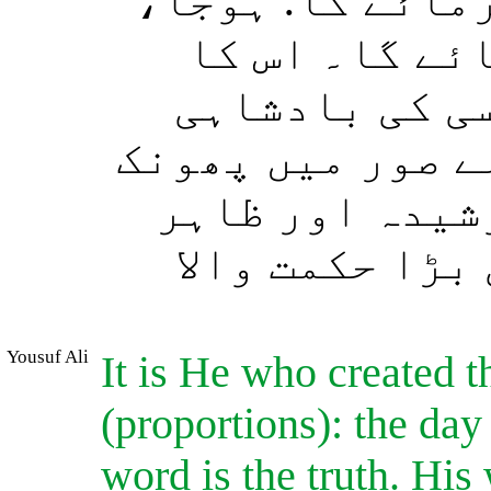
رمائے گا: ہوجا
ائے گا۔ اس کا
سی کی بادشاہی
ے صور میں پھونک
وشیدہ اور ظاہر
بڑا حکمت والا
Yousuf Ali
It is He who created t
(proportions): the day 
word is the truth. His