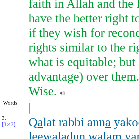
faith in Allah and the
have the better right t
if they wish for reco
rights similar to the r
what is equitable; but
advantage) over them.
Wise.
Words
|
3.
Q
a
lat rabbi ann
a
yako
[3:47]
leewaladun walam ya