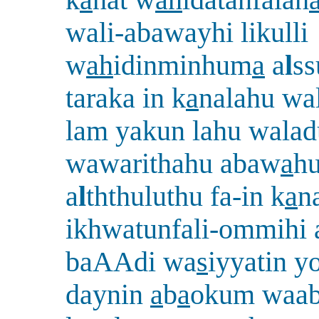
k
a
nat w
ah
idatanfalah
wali-abawayhi likulli
w
ah
idinminhum
a
a
l
s
taraka in k
a
nalahu wal
lam yakun lahu wala
wawarithahu abaw
a
hu
a
l
ththuluthu fa-in k
a
n
ikhwatunfali-ommihi 
baAAdi wa
s
iyyatin y
daynin
a
b
a
okum waa