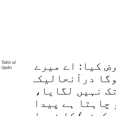
Tahir ul
( کیا: اے میرے
Qadri
وگا درآنحالیکہ
 تک نہیں لگایا
 چاہتا ہے پیدا
 کرنے) کا فیصلہ