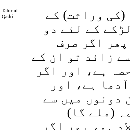
Tahir ul
(کی وراثت) کے
Qadri
ڑکے کے لئے دو
پھر اگر صرف
سے زائد تو ان کے
صہ ہے، اور اگر
آدھا ہے، اور
ن دونوں میں سے
صہ (ملے گا
اد ہو، پھر اگر