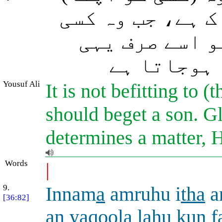
ک ہے، جب وہ کسی
و اسے صرف یہی
 ہوجاتا ہے
Yousuf Ali
It is not befitting to 
should beget a son. 
determines a matter, He
Words
|
9.
Innam
a
amruhu i
tha
a
[36:82]
an yaqoola lahu kun 