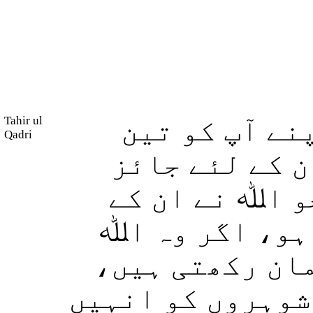
Tahir ul
نے آپ کو تین
Qadri
ن کے لئے جائز
و اﷲ نے ان کے
ہو، اگر وہ اﷲ
یمان رکھتی ہیں
 شوہروں کو انہیں