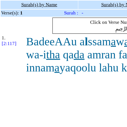
Surah(s) by Name
Surah(s) by
Verse(s):
1
Surah : -
Click on Verse Num
لرَّحِيمِ
1.
BadeeAAu a
l
ssam
a
w
[2:117]
wa-i
tha
qa
da
amran fa
innam
a
yaqoolu lahu 