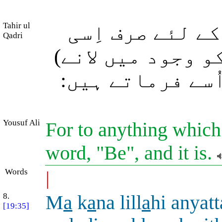
Tahir ul
ے لئے صرف اِسی
Qadri
کو وجود میں لانے
اُسے فرماتے ہیں
Yousuf Ali
For to anything which
word, "Be", and it is.
Words
|
8.
M
a
k
a
na lill
a
hi anyatt
[19:35]