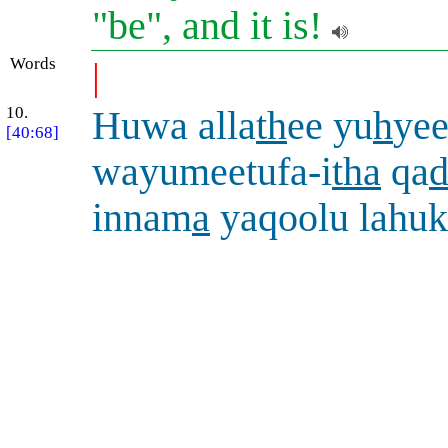
"be", and it is!
Words
|
10.
Huwa alla
th
ee yu
h
ye
[40:68]
wayumeetufa-i
tha
qa
d
innam
a
yaqoolu lahuk