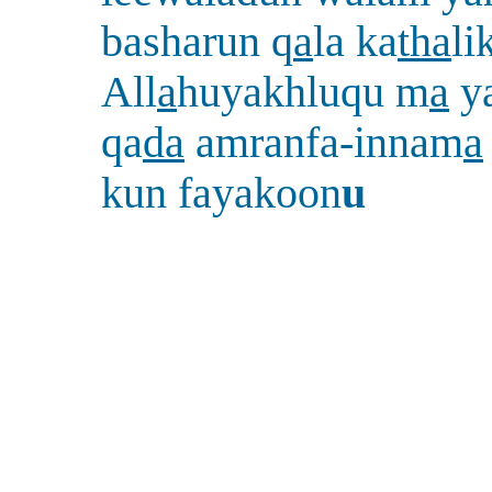
basharun q
a
la ka
tha
li
All
a
huyakhluqu m
a
y
qa
da
amranfa-innam
a
kun fayakoon
u