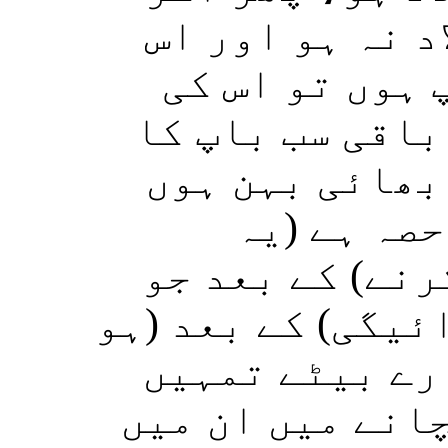
اد نہ ہو اور اس
 ہوں تو اس کی
باقی سب باپ کا
 بھائی بہن ہوں
حصہ ہے (یہ
رنے) کے بعد جو
ئیگی) کے بعد (ہو
رے بیٹے تمہیں
انے میں ان میں