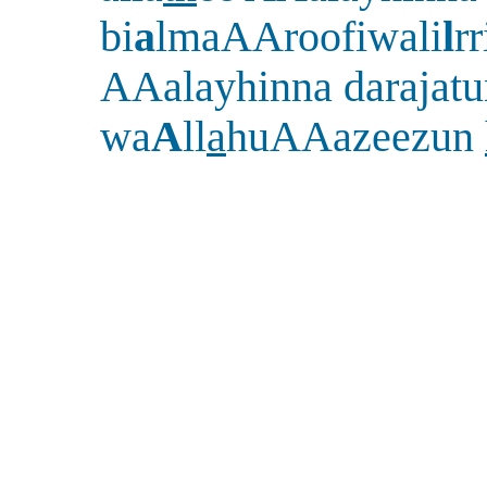
bi
a
lmaAAroofiwali
l
rr
AAalayhinna darajatu
wa
A
ll
a
huAAazeezun