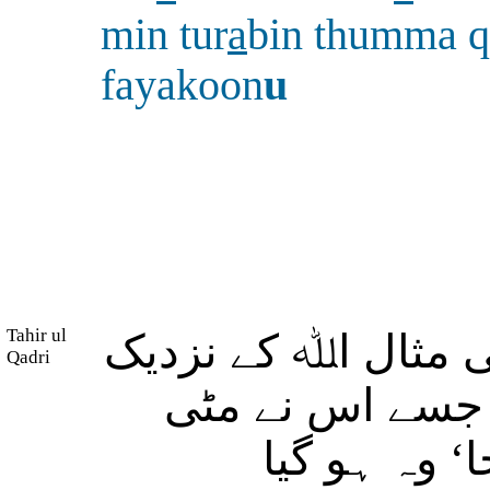
min tur
a
bin thumma q
fayakoon
u
Tahir ul
 مثال اﷲ کے نزدیک
Qadri
 جسے اس نے مٹی
ا‘ وہ ہو گیا