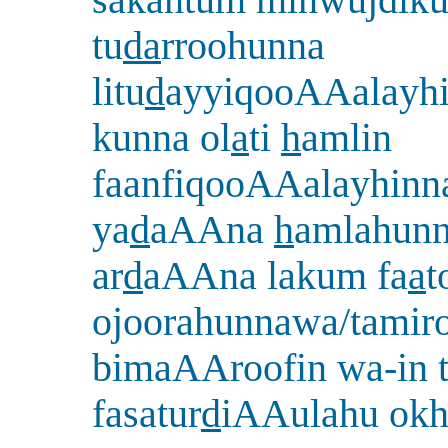
sakantum minwujdik
tu
da
rroohunna
litu
d
ayyiqooAAalayhi
kunna ol
a
ti
h
amlin
faanfiqooAAalayhin
ya
d
aAAna
h
amlahunn
ar
d
aAAna lakum fa
a
t
ojoorahunnawa/tamir
bimaAAroofin wa-in
fasatur
d
iAAulahu okh