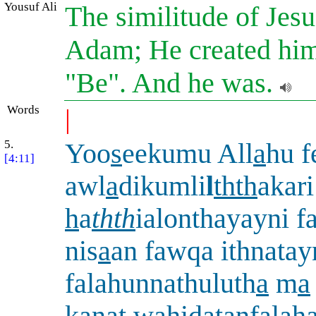
Yousuf Ali
The similitude of Jesu
Adam; He created him 
"Be". And he was.
Words
|
5.
Yoo
s
eekumu All
a
hu f
[4:11]
awl
a
dikumli
l
thth
akari
h
a
thth
ialonthayayni f
nis
a
an fawqa ithnatay
falahunnathuluth
a
m
a