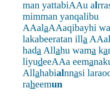
man yattabiAAu a
l
rra
mimman yanqalibu
AAal
a
AAaqibayhi wa
lakabeeratan ill
a
AAa
had
a
All
a
hu wam
a
k
a
liyu
d
eeAAa eem
a
nak
All
a
habi
al
nn
a
si larao
ra
h
eem
un