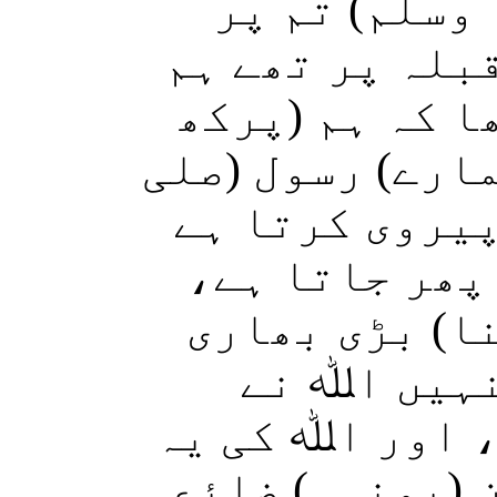
وسلم) تم پر
بلہ پر تھے ہم
ا کہ ہم (پرکھ
مارے) رسول (صلی
پیروی کرتا ہے
(پھر جاتا ہے
ا) بڑی بھاری
نہیں اﷲ نے
، اور اﷲ کی یہ
 (یونہی) ضائع