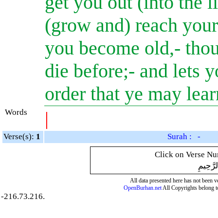
get you out (into the l
(grow and) reach your 
you become old,- tho
die before;- and lets 
order that ye may le
Words
|
Verse(s):
1
Surah : -
Click on Verse Num
لرَّحِيمِ
All data presented here has not been ver
OpenBurhan.net
All Copyrights belong t
-216.73.216.