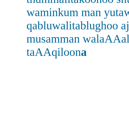
waminkum man yutaw
qabluwalitablughoo a
musamman walaAAal
taAAqiloon
a