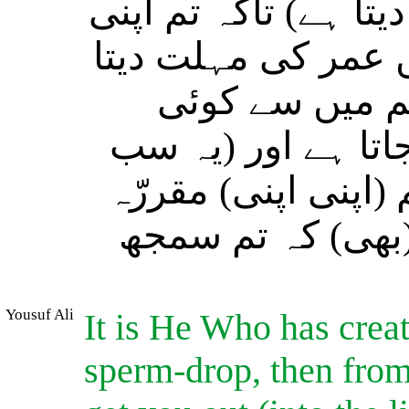
یتا ہے) تاکہ تم اپنی
ں عمر کی مہلت دیتا
تم میں سے کوئی
(تا ہے اور (یہ سب
(اپنی اپنی) مقررّہ
 (بھی) کہ تم سمجھ
Yousuf Ali
It is He Who has crea
sperm-drop, then from 