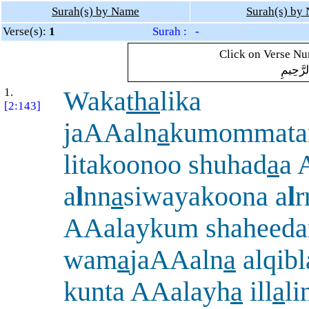
Surah(s) by Name
Surah(s) by
Verse(s):
1
Surah : -
Click on Verse Num
لرَّحِيمِ
1.
Waka
tha
lika
[2:143]
jaAAaln
a
kumommata
litakoonoo shuhad
a
a 
a
l
nn
a
siwayakoona a
l
r
AAalaykum shaheeda
wam
a
jaAAaln
a
alqibl
kunta AAalayh
a
ill
a
l