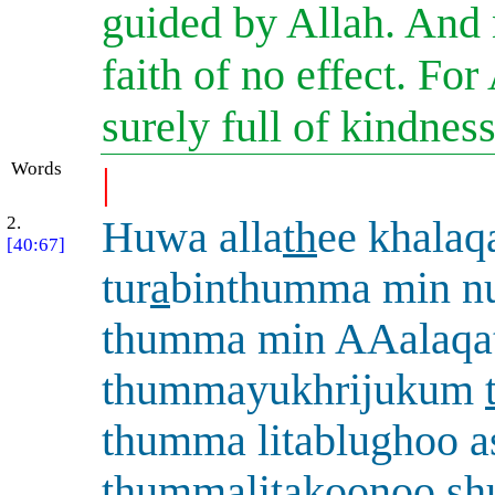
guided by Allah. And
faith of no effect. For
surely full of kindnes
Words
|
2.
Huwa alla
th
ee khala
[40:67]
tur
a
binthumma min n
thumma min AAalaqa
thummayukhrijukum
thumma litablughoo 
thummalitakoonoo s