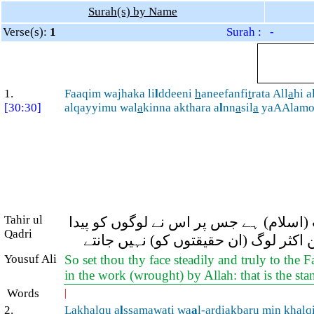
Surah(s) by Name
Verse(s):
1
Surah : -
1.
Faaqim wajhaka li
l
ddeeni
h
aneefanfi
t
rata All
a
hi a
[30:30]
alqayyimu wal
a
kinna akthara a
l
nn
a
sil
a
yaAAlamo
Tahir ul
اسلام) ہے جس پر اس نے لوگوں کو پیدا
Qadri
اکثر لوگ (ان حقیقتوں کو) نہیں جانتے
Yousuf Ali
So set thou thy face steadily and truly to the
in the work (wrought) by Allah: that is the 
Words
|
2.
Lakhalqu a
l
ssam
a
w
a
ti wa
a
l-ar
d
iakbaru min khalqi