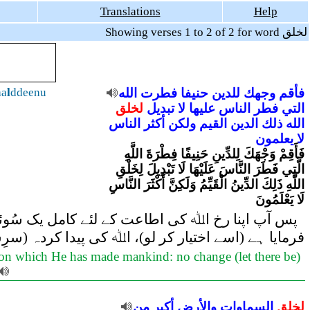
Translations
Help
Showing verses 1 to 2 of 2 for word لخلق
aa
l
ddeenu
الله
فطرت
حنيفا
للدين
وجهك
فأقم
التي
فطر
الناس
عليها
لا
تبديل
لخلق
الله
ذلك
الدين
القيم
ولكن
أكثر
الناس
لا
يعلمون
فَأَقِمْ وَجْهَكَ لِلدِّينِ حَنِيفًا فِطْرَةَ اللَّهِ
الَّتِي فَطَرَ النَّاسَ عَلَيْهَا لَا تَبْدِيلَ لِخَلْقِ
اللَّهِ ذَلِكَ الدِّينُ الْقَيِّمُ وَلَكِنَّ أَكْثَرَ النَّاسِ
لَا يَعْلَمُونَ
پس آپ اپنا رخ اﷲ کی اطاعت کے لئے کامل یک سُوئی
فرمایا ہے (اسے اختیار کر لو)، اﷲ کی پیدا کردہ (سر
ern on which He has made mankind: no change (let there be)
لخلق
السماوات
والأرض
أكبر
من