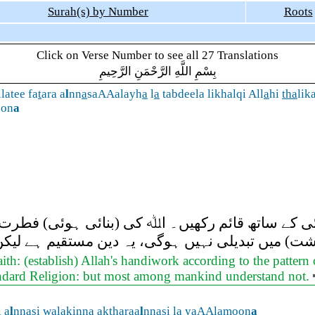
Surah(s) by Number
Roots
Click on Verse Number to see all 27 Translations
بِسْمِ اللَّهِ الرَّحْمَنِ الرَّحِيمِ
llatee fa
t
ara a
l
nn
a
saAAalayh
a
l
a
tabdeela likhalqi All
a
hi
tha
lik
on
a
 کے ساتھ قائم رکھیں۔ اﷲ کی (بنائی ہوئی) فطرت (
ِشت) میں تبدیلی نہیں ہوگی، یہ دین مستقیم ہے لیکن 
 Faith: (establish) Allah's handiwork according to the patt
standard Religion: but most among mankind understand not.
 a
l
nn
a
si wal
a
kinna aktharaa
l
nn
a
si l
a
yaAAlamoon
a