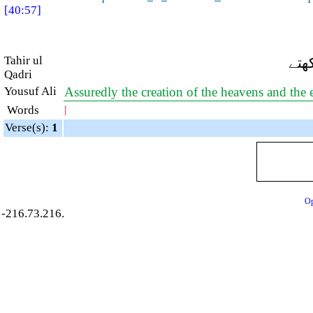
[40:57]
Tahir ul
ھتے
Qadri
Yousuf Ali
Assuredly the creation of the heavens and the 
Words
|
Verse(s):
1
Op
-216.73.216.