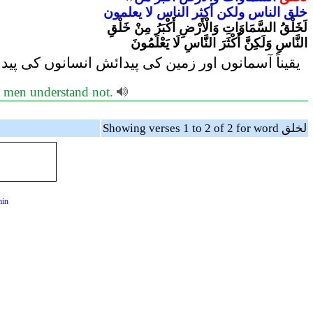
خلق
الناس
ولكن
أكثر
الناس
لا
يعلمون
لَخَلْقُ السَّمَاوَاتِ وَالْأَرْضِ أَكْبَرُ مِنْ خَلْقِ
النَّاسِ وَلَكِنَّ أَكْثَرَ النَّاسِ لَا يَعْلَمُونَ
یقیناً آسمانوں اور زمین کی پیدائش انسانوں کی پی
ost men understand not.
Showing verses 1 to 2 of 2 for word لخلق
min