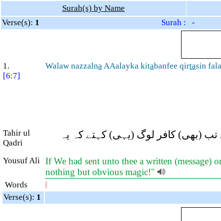
Surah(s) by Name
Verse(s):
1
Surah : -
1.
Walaw nazzaln
a
AAalayka kit
a
banfee qir
ta
sin fa
[6:7]
Tahir ul
 تب (بھی) کافر لوگ (یہی) کہتے کہ یہ
Qadri
Yousuf Ali
If We had sent unto thee a written (message) o
nothing but obvious magic!"
Words
|
Verse(s):
1