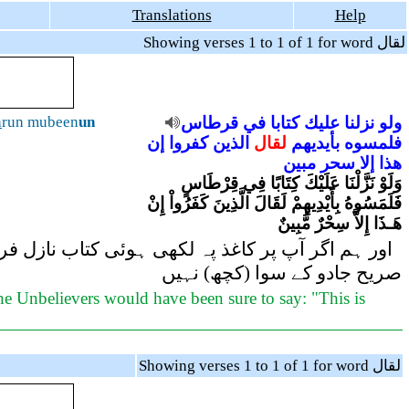
Translations
Help
Showing verses 1 to 1 of 1 for word لقال
h
run mubeen
un
قرطاس
في
كتابا
عليك
نزلنا
ولو
فلمسوه
بأيديهم
لقال
الذين
كفروا
إن
هذا
إلا
سحر
مبين
وَلَوْ نَزَّلْنَا عَلَيْكَ كِتَابًا فِي قِرْطَاسٍ
فَلَمَسُوهُ بِأَيْدِيهِمْ لَقَالَ الَّذِينَ كَفَرُواْ إِنْ
هَـذَا إِلاَّ سِحْرٌ مُّبِينٌ
اور ہم اگر آپ پر کاغذ پہ لکھی ہوئی کتاب نازل فرم
صریح جادو کے سوا (کچھ) نہیں
the Unbelievers would have been sure to say: "This is
Showing verses 1 to 1 of 1 for word لقال