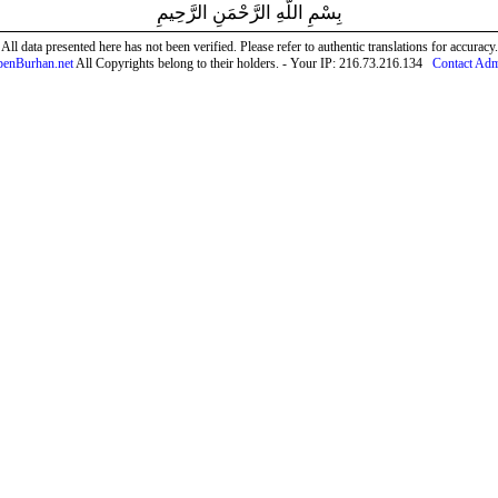
بِسْمِ اللَّهِ الرَّحْمَنِ الرَّحِيمِ
All data presented here has not been verified. Please refer to authentic translations for accuracy.
enBurhan.net
All Copyrights belong to their holders. - Your IP: 216.73.216.134
Contact Ad