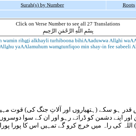
Surah(s) by Number
Roots
Click on Verse Number to see all 27 Translations
بِسْمِ اللَّهِ الرَّحْمَنِ الرَّحِيمِ
 wamin rib
at
i alkhayli turhiboona bihiAAaduwwa All
a
hi waA
All
a
hu yaAAlamuhum wam
a
tunfiqoo min shay-in fee sabeeli A
 قدر ہو سکے (ہتھیاروں اور آلاتِ جنگ کی) قوت مہیا
اور اپنے دشمن کو ڈراتے رہو اور ان کے سوا دوسروں
) اللہ کی راہ میں خرچ کرو گے تمہیں اس کا پورا پورا ب