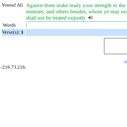
Yousuf Ali
Against them make ready your strength to the ut
enemies, and others besides, whom ye may not
shall not be treated unjustly.
Words
|
Verse(s):
1
O
-216.73.216.