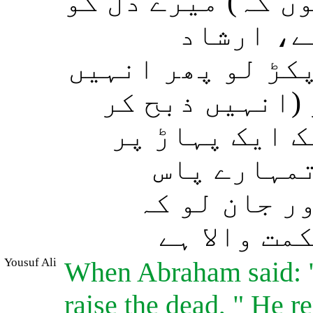
ں کہ) میرے دل کو
ے، ارشاد
پکڑ لو پھر انہیں
(انہیں ذبح کر
ک ایک پہاڑ پر
تمہارے پاس
ر جان لو کہ
مت والا ہے
Yousuf Ali
When Abraham said: 
raise the dead, " He r