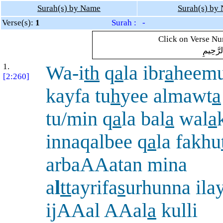
Surah(s) by Name
Surah(s) by
Verse(s):
1
Surah : -
Click on Verse Num
لرَّحِيمِ
1.
Wa-i
th
q
a
la ibr
a
heemu
[2:260]
kayfa tu
h
yee almawt
a
tu/min q
a
la bal
a
wal
a
innaqalbee q
a
la fakhu
arbaAAatan mina
a
l
tt
ayrifa
s
urhunna il
ijAAal AAal
a
kulli