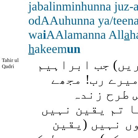
jabalinminhunna juz
odAAuhunna ya/teen
wa
i
AAlamanna All
a
h
h
akeem
un
Tahir ul
یں) جب ابراہیم
Qadri
(یرے رب! مجھے
س طرح زندہ
ا تم یقین نہیں
ں نہیں (یقین