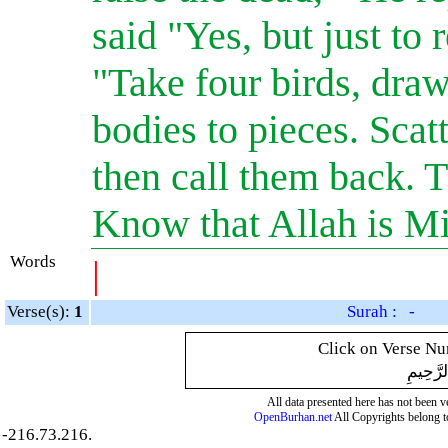
said "Yes, but just to 
"Take four birds, draw
bodies to pieces. Scat
then call them back. T
Know that Allah is M
Words
|
Verse(s):
1
Surah : -
Click on Verse Num
لرَّحِيمِ
All data presented here has not been ver
OpenBurhan.net
All Copyrights belong t
-216.73.216.