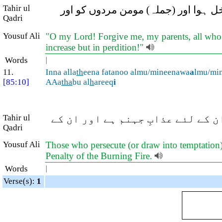
Tahir ul
 ہوا اور (جملہ) مومن مردوں کو اور
Qadri
Yousuf Ali
"O my Lord! Forgive me, my parents, all who 
increase but in perdition!"
Words
|
11.
Inna alla
th
eena fatanoo almu/mineenawa
a
lmu/mi
[85:10]
AAa
tha
bu al
h
areeq
i
 کے لئے عذابِ جہنم ہے اور ان کے
Tahir ul
Qadri
Yousuf Ali
Those who persecute (or draw into temptation)
Penalty of the Burning Fire.
Words
|
Verse(s):
1