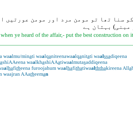
کو سنا تھا تو مومن مرد اور مومن عورتیں ا
 مبنی) بہتان ہے
en ye heard of the affair,- put the best construction on i
a wa
a
lmu/min
a
ti wa
a
lq
a
niteenawa
a
lq
a
nit
a
ti wa
al
ssa
diqeena
a
shiAAeena wa
a
lkh
a
shiAA
a
tiwa
a
lmuta
s
addiqeena
wa
a
l
ha
fi
th
eena furoojahum wa
a
l
ha
fi
th
a
tiwa
al
ththa
kireena All
a
an waajran AAa
th
eem
a
n