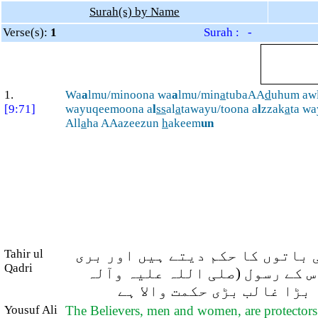
Surah(s) by Name
Verse(s):
1
Surah : -
1.
Wa
a
lmu/minoona wa
a
lmu/min
a
tubaAA
d
uhum aw
[9:71]
wayuqeemoona a
l
ss
al
a
tawayu/toona a
l
zzak
a
ta w
All
a
ha AAazeezun
h
akeem
un
 باتوں کا حکم دیتے ہیں اور بری
Tahir ul
Qadri
س کے رسول (صلی اللہ علیہ وآلہ
بڑا غالب بڑی حکمت والا ہے
Yousuf Ali
The Believers, men and women, are protectors on