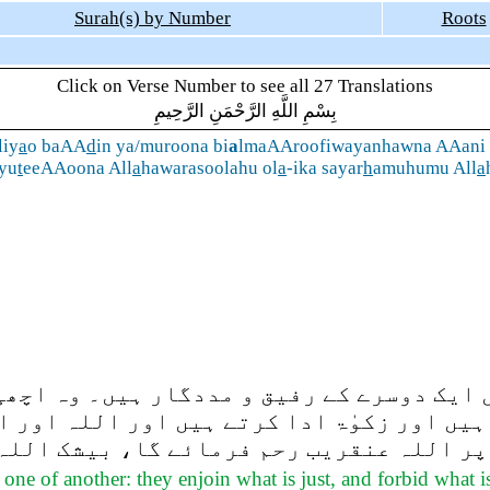
Surah(s) by Number
Roots
Click on Verse Number to see all 27 Translations
بِسْمِ اللَّهِ الرَّحْمَنِ الرَّحِيمِ
liy
a
o baAA
d
in ya/muroona bi
a
lmaAAroofiwayanhawna AAani 
ayu
t
eeAAoona All
a
hawarasoolahu ol
a
-ika sayar
h
amuhumu All
a
 ایک دوسرے کے رفیق و مددگار ہیں۔ وہ اچھی
یں اور زکوٰۃ ادا کرتے ہیں اور اللہ اور ا
 پر اللہ عنقریب رحم فرمائے گا، بیشک اللہ 
e of another: they enjoin what is just, and forbid what is 