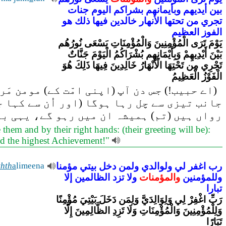
بين
أيديهم
وبأيمانهم
بشراكم
اليوم
جنات
تجري
من
تحتها
الأنهار
خالدين
فيها
ذلك
هو
الفوز
العظيم
يَوْمَ تَرَى الْمُؤْمِنِينَ وَالْمُؤْمِنَاتِ يَسْعَى نُورُهُم
بَيْنَ أَيْدِيهِمْ وَبِأَيْمَانِهِم بُشْرَاكُمُ الْيَوْمَ جَنَّاتٌ
تَجْرِي مِن تَحْتِهَا الْأَنْهَارُ خَالِدِينَ فِيهَا ذَلِكَ هُوَ
الْفَوْزُ الْعَظِيمُ
(اے حبیب!) جس دن آپ (اپنی امّت کے) مومن مَ
جانب تیزی سے چل رہا ہوگا (اور اُن سے کہا 
رواں ہیں (تم) ہمیشہ ان میں رہو گے، یہی ب
em and by their right hands: (their greeting will be):
eed the highest Achievement!"
رب
اغفر
لي
ولوالدي
ولمن
دخل
بيتي
مؤمنا
limeena
a
thth
وللمؤمنين
والمؤمنات
ولا
تزد
الظالمين
إلا
تبارا
رَبِّ اغْفِرْ لِي وَلِوَالِدَيَّ وَلِمَن دَخَلَ بَيْتِيَ مُؤْمِنًا
وَلِلْمُؤْمِنِينَ وَالْمُؤْمِنَاتِ وَلَا تَزِدِ الظَّالِمِينَ إِلَّا
تَبَارًا