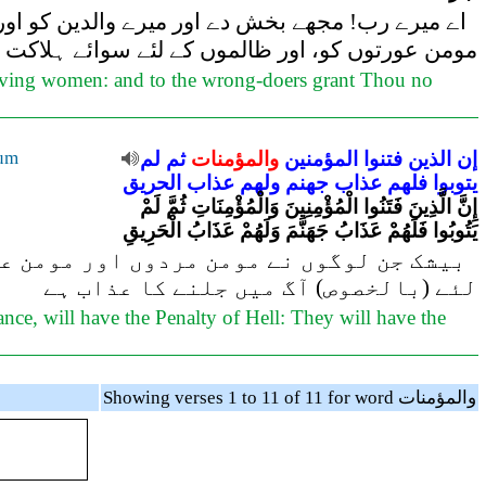
اے میرے رب! مجھے بخش دے اور میرے والدین کو او
مومن عورتوں کو، اور ظالموں کے لئے سوائے ہلاکت ک
ieving women: and to the wrong-doers grant Thou no
إن
الذين
فتنوا
المؤمنين
والمؤمنات
ثم
لم
um
يتوبوا
فلهم
عذاب
جهنم
ولهم
عذاب
الحريق
إِنَّ الَّذِينَ فَتَنُوا الْمُؤْمِنِينَ وَالْمُؤْمِنَاتِ ثُمَّ لَمْ
يَتُوبُوا فَلَهُمْ عَذَابُ جَهَنَّمَ وَلَهُمْ عَذَابُ الْحَرِيقِ
بیشک جن لوگوں نے مومن مردوں اور مومن عور
لئے (بالخصوص) آگ میں جلنے کا عذاب ہے
ce, will have the Penalty of Hell: They will have the
Showing verses 1 to 11 of 11 for word والمؤمنات