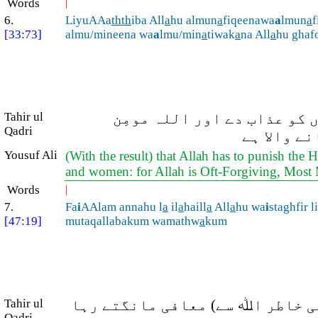
Words
|
6.
LiyuAAa
thth
iba All
a
hu almun
a
fiqeenawa
a
lmun
a
f
[33:73]
almu/mineena wa
a
lmu/min
a
tiwak
a
na All
a
hu ghaf
 کو عذاب دے اور اللہ مومِن
Tahir ul
Qadri
ے والا ہے
Yousuf Ali
(With the result) that Allah has to punish th
and women: for Allah is Oft-Forgiving, Most 
Words
|
7.
Fa
i
AAlam annahu l
a
il
a
haill
a
All
a
hu wa
i
staghfir li
[47:19]
mutaqallabakum wamathw
a
kum
ی خاطر اﷲ سے) معافی مانگتے رہا
Tahir ul
Qadri