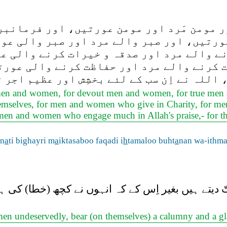
 مومن مَرد اور مومن عورتیں، اور فرمانبر
ورتیں، اور صبر والے مرد اور صبر والی عو
ے والے مرد اور صدقہ و خیرات کرنے والی ع
 کرنے والے مرد اور حفاظت کرنے والی عورت
اللہ نے اِن سب کے لئے بخشِش اور عظیم اجر 
men and women, for devout men and women, for true men
mselves, for men and women who give in Charity, for me
men and women who engage much in Allah's praise,- for th
in
a
ti bighayri m
a
iktasaboo faqadi i
h
tamaloo buht
a
nan wa-ithm
 دیتے ہیں بغیر اِس کے کہ انہوں نے کچھ (خطا) کی ہو
 undeservedly, bear (on themselves) a calumny and a gl