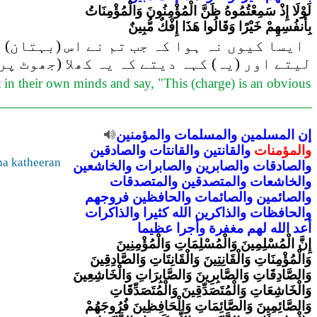
لَوْلَا إِذْ سَمِعْتُمُوهُ ظَنَّ الْمُؤْمِنُونَ وَالْمُؤْمِنَاتُ
بِأَنفُسِهِمْ خَيْرًا وَقَالُوا هَذَا إِفْكٌ مُّبِينٌ
ایسا کیوں نہ ہوا کہ جب تم نے اس (بہتان) 
لیتے اور (یہ) کہہ دیتے کہ یہ کھلا (جھوٹ پر
t in their own minds and say, "This (charge) is an obvious
إن
المسلمين
والمسلمات
والمؤمنين
والمؤمنات
والقانتين
والقانتات
والصادقين
ha katheeran
والصادقات
والصابرين
والصابرات
والخاشعين
والخاشعات
والمتصدقين
والمتصدقات
والصائمين
والصائمات
والحافظين
فروجهم
والحافظات
والذاكرين
الله
كثيرا
والذاكرات
أعد
الله
لهم
مغفرة
وأجرا
عظيما
إِنَّ الْمُسْلِمِينَ وَالْمُسْلِمَاتِ وَالْمُؤْمِنِينَ
وَالْمُؤْمِنَاتِ وَالْقَانِتِينَ وَالْقَانِتَاتِ وَالصَّادِقِينَ
وَالصَّادِقَاتِ وَالصَّابِرِينَ وَالصَّابِرَاتِ وَالْخَاشِعِينَ
وَالْخَاشِعَاتِ وَالْمُتَصَدِّقِينَ وَالْمُتَصَدِّقَاتِ
وَالصَّائِمِينَ وَالصَّائِمَاتِ وَالْحَافِظِينَ فُرُوجَهُمْ