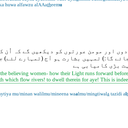
ika huwa alfawzu alAAa
th
eem
u
ردوں اور مومن عورتوں کو دیکھیں گے کہ اُن کا
جائے گا:) تمہیں بشارت ہو آج (تمہارے لئے) 
ہت بڑی کامیابی ہے
he believing women- how their Light runs forward before th
which flow rivers! to dwell therein for aye! This is ind
aytiya mu/minan walilmu/mineena wa
a
lmu/min
a
tiwal
a
tazidi a
l