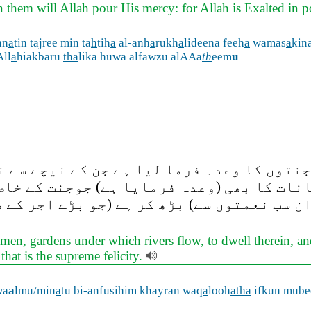
 them will Allah pour His mercy: for Allah is Exalted in 
nn
a
tin tajree min ta
h
tih
a
al-anh
a
rukh
a
lideena feeh
a
wamas
a
kin
All
a
hiakbaru
tha
lika huwa alfawzu alAAa
th
eem
u
نتوں کا وعدہ فرما لیا ہے جن کے نیچے سے ن
نات کا بھی (وعدہ فرمایا ہے) جوجنت کے خاص
ن سب نعمتوں سے) بڑھ کر ہے (جو بڑے اجر کے 
n, gardens under which rivers flow, to dwell therein, and
 that is the supreme felicity.
wa
a
lmu/min
a
tu bi-anfusihim khayran waq
a
looh
atha
ifkun mube