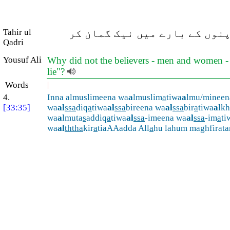
پنوں کے بارے میں نیک گمان کر
Tahir ul
Qadri
Yousuf Ali
Why did not the believers - men and women - wh
lie"?
Words
|
4.
Inna almuslimeena wa
a
lmuslim
a
tiwa
a
lmu/mineen
[33:35]
wa
al
ssa
diq
a
tiwa
al
ssa
bireena wa
al
ssa
bir
a
tiwa
a
lkh
wa
a
lmuta
s
addiq
a
tiwa
al
ssa
-imeena wa
al
ssa
-im
a
ti
wa
al
ththa
kir
a
tiaAAadda All
a
hu lahum maghfirat