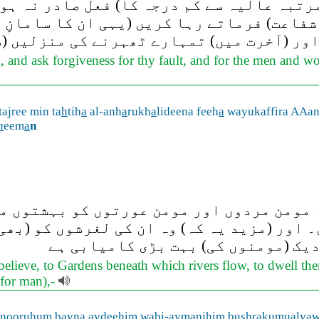
ے مرتبہ عالیہ سے کم درجہ کا) فعل صادر نہ ہ
شفاعت) فرماتے رہا کریں (یہی ان کا سامانِ 
ور (آخرت میں) تمہارے ٹھہرنے کی منزلیں (س
ah, and ask forgiveness for thy fault, and for the men an
 tajree min ta
h
tih
a
al-anh
a
rukh
a
lideena feeh
a
wayukaffira AAan
h
eem
a
n
ہ مومن مردوں اور مومن عورتوں کو بہشتوں م
 اور (مزید یہ کہ) وہ ان کی لغرشوں کو (بھی)
یک (مومنوں کی) بہت بڑی کامیابی ہے
ve, to Gardens beneath which rivers flow, to dwell therein
(for man),-
nooruhum bayna aydeehim wabi-aym
a
nihim bushr
a
kumualyaw