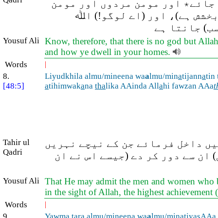
و جائے٭ اور مومن مردوں اور مومن
بخشش ہے)، اور (اے لوگو!) اﷲ
ب) جانتا ہے
Yousuf Ali
Know, therefore, that there is no god but All
and how ye dwell in your homes.
Words
|
8.
Liyudkhila almu/mineena wa
a
lmu/min
a
tijann
a
tin
[48:5]
a
tihimwak
a
na
tha
lika AAinda All
a
hi fawzan AAa
t
یں داخل فرمائے جن کے نیچے نہریں
Tahir ul
Qadri
 ان سے دور کر دے (جیسے اس نے ان
Yousuf Ali
That He may admit the men and women who belie
in the sight of Allah, the highest achievement 
Words
|
9.
Yawma tar
a
almu/mineena wa
a
lmu/min
a
tiyasAA
a