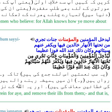
کریں کہ کہیں آپ سے خلافِ اولیٰ (یعنی آپ ک
عورتوں کے لئے بھی طلبِ مغفرت (یعنی ان کی 
(دنیا میں) تمہارے چلنے پھرنے کے ٹھکانے ا
d women who believe: for Allah knows how ye move about
ليدخل
المؤمنين
والمؤمنات
جنات
تجري
hum sayyi-
من
تحتها
الأنهار
خالدين
فيها
ويكفر
عنهم
سيئاتهم
وكان
ذلك
عند
الله
فوزا
عظيما
لِّيُدْخِلَ الْمُؤْمِنِينَ وَالْمُؤْمِنَاتِ جَنَّاتٍ تَجْرِي مِن
تَحْتِهَا الْأَنْهَارُ خَالِدِينَ فِيهَا وَيُكَفِّرَ عَنْهُمْ سَيِّئَاتِهِمْ
وَكَانَ ذَلِكَ عِندَ اللَّهِ فَوْزًا عَظِيمًا
(یہ سب نعمتیں اس لئے جمع کی ہیں) تاکہ و
رواں ہیں (وہ) ان میں ہمیشہ رہنے والے ہیں۔
کی خطائیں معاف کی ہیں)۔ اور یہ اﷲ کے نزد
 for aye, and remove their ills from them;- and that is,
يوم
ترى
المؤمنين
والمؤمنات
يسعى
نورهم
tun
a
ma jann