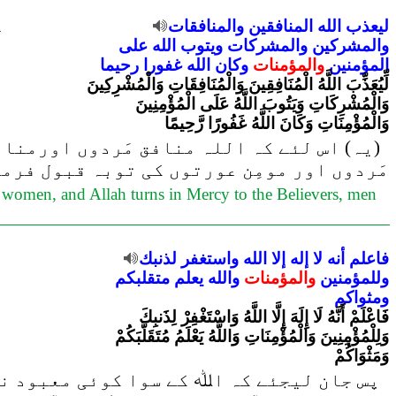
ليعذب
الله
المنافقين
والمنافقات
a
والمشركين
والمشركات
ويتوب
الله
على
المؤمنين
والمؤمنات
وكان
الله
غفورا
رحيما
لِّيُعَذِّبَ اللَّهُ الْمُنَافِقِينَ وَالْمُنَافِقَاتِ وَالْمُشْرِكِينَ
وَالْمُشْرِكَاتِ وَيَتُوبَ اللَّهُ عَلَى الْمُؤْمِنِينَ
وَالْمُؤْمِنَاتِ وَكَانَ اللَّهُ غَفُورًا رَّحِيمًا
(یہ) اس لئے کہ اللہ منافق مَردوں اورمنافق
مَردوں اور مومِن عورتوں کی توبہ قبول فرما
d women, and Allah turns in Mercy to the Believers, men
فاعلم
أنه
لا
إله
إلا
الله
واستغفر
لذنبك
وللمؤمنين
والمؤمنات
والله
يعلم
متقلبكم
ومثواكم
فَاعْلَمْ أَنَّهُ لَا إِلَهَ إِلَّا اللَّهُ وَاسْتَغْفِرْ لِذَنبِكَ
وَلِلْمُؤْمِنِينَ وَالْمُؤْمِنَاتِ وَاللَّهُ يَعْلَمُ مُتَقَلَّبَكُمْ
وَمَثْوَاكُمْ
پس جان لیجئے کہ اﷲ کے سوا کوئی معبود نہی