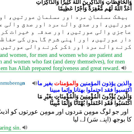
وَالْحَافِظَاتِ وَالذَّاكِرِينَ اللَّهَ كَثِيرًا وَالذَّاكِرَاتِ
أَعَدَّ اللَّهُ لَهُم مَّغْفِرَةً وَأَجْرًا عَظِيمًا
بیشک مسلمان مرد اور مسلمان عورتیں، اور
عورتیں، اور صدق والے مرد اور صدق والی ع
عاجزی والی عورتیں، اور صدقہ و خیرات کرن
دار عورتیں، اور اپنی شرم گاہوں کی حفاظت
کرنے والے مرد اور ذکر کرنے والی عورتیں، 
 and women, for men and women who are patient and
n and women who fast (and deny themselves), for men
em has Allah prepared forgiveness and great reward.
والذين
يؤذون
المؤمنين
والمؤمنات
بغير
ما
n
a
anmubeen
اكتسبوا
فقد
احتملوا
بهتانا
وإثما
مبينا
وَالَّذِينَ يُؤْذُونَ الْمُؤْمِنِينَ وَالْمُؤْمِنَاتِ بِغَيْرِ مَا
اكْتَسَبُوا فَقَدِ احْتَمَلُوا بُهْتَانًا وَإِثْمًا مُّبِينًا
اور جو لوگ مومِن مَردوں اور مومِن عورتوں کو اذیتّ
کا بوجھ (اپنے سَر) لے لیا
aring sin.