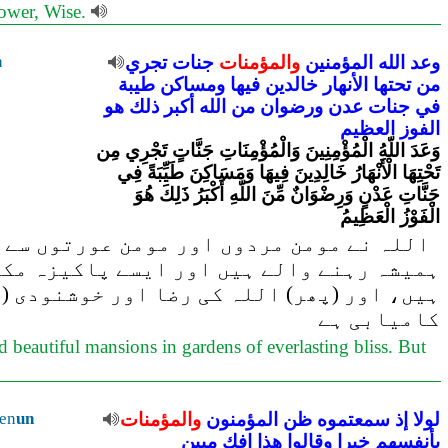
power, Wise.
وعد
الله
المؤمنين
والمؤمنات
جنات
تجري
a
من
تحتها
الأنهار
خالدين
فيها
ومساكن
طيبة
في
جنات
عدن
ورضوان
من
الله
أكبر
ذلك
هو
الفوز
العظيم
وَعَدَ اللّهُ الْمُؤْمِنِينَ وَالْمُؤْمِنَاتِ جَنَّاتٍ تَجْرِي مِن
تَحْتِهَا الْأَنْهَارُ خَالِدِينَ فِيهَا وَمَسَاكِنَ طَيِّبَةً فِي
جَنَّاتِ عَدْنٍ وَرِضْوَانٌ مِّنَ اللّهِ أَكْبَرُ ذَلِكَ هُوَ
الْفَوْزُ الْعَظِيمُ
اللہ نے مومن مردوں اور مومن عورتوں سے ج
ہمیشہ رہنے والے ہیں اور ایسے پاکیزہ مکا
ہیں، اور (پھر) اللہ کی رضا اور خوشنودی (ا
کامیابی ہے
 beautiful mansions in gardens of everlasting bliss. But
لولا
إذ
سمعتموه
ظن
المؤمنون
والمؤمنات
un
en
بأنفسهم
خيرا
وقالوا
هذا
إفك
مبين