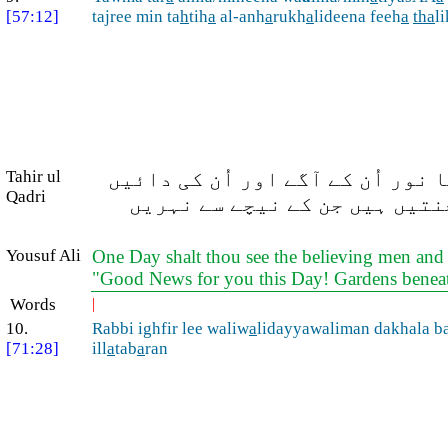
[57:12]
tajree min ta
h
tih
a
al-anh
a
rukh
a
lideena feeh
a
tha
l
 نور اُن کے آگے اور اُن کی دائیں
Tahir ul
Qadri
جنتیں ہیں جن کے نیچے سے نہریں
Yousuf Ali
One Day shalt thou see the believing men and t
"Good News for you this Day! Gardens beneath 
Words
|
10.
Rabbi ighfir lee waliw
a
lidayyawaliman dakhala b
[71:28]
ill
a
tab
a
ran