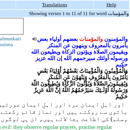
Translations
Help
Showing verses 1 to 11 of 11 for word والمؤمنات
والمؤمنون
والمؤمنات
بعضهم
أولياء
بعض
almunkari
huinna
يأمرون
بالمعروف
وينهون
عن
المنكر
ويقيمون
الصلاة
ويؤتون
الزكاة
ويطيعون
الله
ورسوله
أولئك
سيرحمهم
الله
إن
الله
عزيز
حكيم
وَالْمُؤْمِنُونَ وَالْمُؤْمِنَاتُ بَعْضُهُمْ أَوْلِيَاءُ بَعْضٍ
يَأْمُرُونَ بِالْمَعْرُوفِ وَيَنْهَوْنَ عَنِ الْمُنكَرِ
وَيُقِيمُونَ الصَّلاَةَ وَيُؤْتُونَ الزَّكَاةَ وَيُطِيعُونَ اللّهَ
وَرَسُولَهُ أُوْلَـئِكَ سَيَرْحَمُهُمُ اللّهُ إِنَّ اللّهَ عَزِيزٌ
حَكِيمٌ
اور اہلِ ایمان مرد اور اہلِ ایمان عورتیں
باتوں سے روکتے ہیں اور نماز قائم رکھتے ہ
وسلم) کی اطاعت بجا لاتے ہیں، ان ہی لوگوں
evil: they observe regular prayers, practise regular