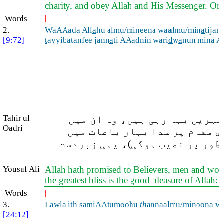
charity, and obey Allah and His Messenger. On
Words
|
2.
WaAAada All
a
hu almu/mineena wa
a
lmu/min
a
tija
[9:72]
t
ayyibatanfee jann
a
ti AAadnin wari
d
w
a
nun mina 
ہریں بہہ رہی ہیں، وہ ان میں
Tahir ul
Qadri
 مقام پر سدا بہار باغات میں
طور پر نصیب ہوگی)، یہی زبردست
Yousuf Ali
Allah hath promised to Believers, men and wome
the greatest bliss is the good pleasure of Allah:
Words
|
3.
Lawl
a
i
th
samiAAtumoohu
th
annaalmu/minoona 
[24:12]