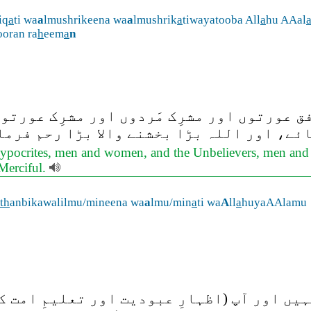
iq
a
ti wa
a
lmushrikeena wa
a
lmushrik
a
tiwayatooba All
a
hu AAal
ooran ra
h
eem
a
n
 عورتوں اور مشرِک مَردوں اور مشرِک عورتوں
ئے، اور اللہ بڑا بخشنے والا بڑا رحم فرمان
e Hypocrites, men and women, and the Unbelievers, men an
Merciful.
th
anbikawalilmu/mineena wa
a
lmu/min
a
ti wa
A
ll
a
huyaAAlamu
ں اور آپ (اظہارِ عبودیت اور تعلیمِ امت ک