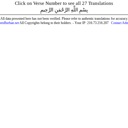
Click on Verse Number to see all 27 Translations
بِسْمِ اللَّهِ الرَّحْمَنِ الرَّحِيمِ
All data presented here has not been verified. Please refer to authentic translations for accuracy.
enBurhan.net
All Copyrights belong to their holders. - Your IP: 216.73.216.207
Contact Ad