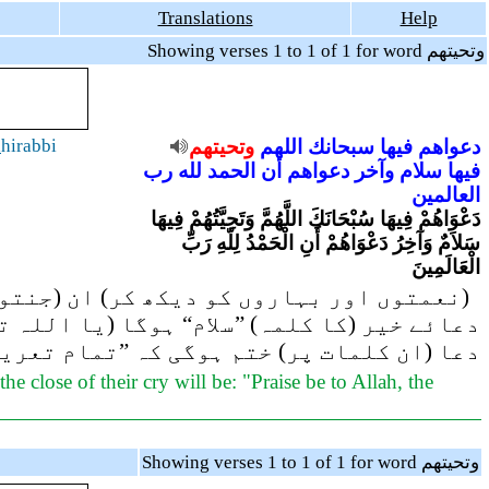
Translations
Help
Showing verses 1 to 1 of 1 for word وتحيتهم
a
hirabbi
وتحيتهم
اللهم
سبحانك
فيها
دعواهم
فيها
سلام
وآخر
دعواهم
أن
الحمد
لله
رب
العالمين
دَعْوَاهُمْ فِيهَا سُبْحَانَكَ اللَّهُمَّ وَتَحِيَّتُهُمْ فِيهَا
سَلاَمٌ وَآخِرُ دَعْوَاهُمْ أَنِ الْحَمْدُ لِلّهِ رَبِّ
الْعَالَمِينَ
نعمتوں اور بہاروں کو دیکھ کر) ان (جنتوں) 
دعائے خیر (کا کلمہ) ”سلام“ ہوگا (یا اللہ ت
دعا (ان کلمات پر) ختم ہوگی کہ ”تمام تعر“
he close of their cry will be: "Praise be to Allah, the
Showing verses 1 to 1 of 1 for word وتحيتهم