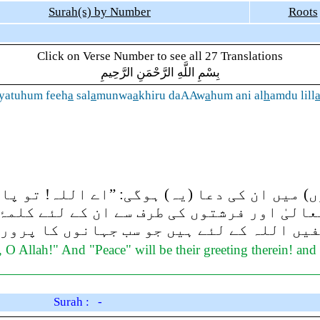
Surah(s) by Number
Roots
Click on Verse Number to see all 27 Translations
بِسْمِ اللَّهِ الرَّحْمَنِ الرَّحِيمِ
yatuhum feeh
a
sal
a
munwa
a
khiru daAAw
a
hum ani al
h
amdu lill
میں ان کی دعا (یہ) ہوگی: ”اے اللہ! تو پاک 
عالیٰ اور فرشتوں کی طرف سے ان کے لئے کلمۂ
یفیں اللہ کے لئے ہیں جو سب جہانوں کا پرو
, O Allah!" And "Peace" will be their greeting therein! and t
Surah : -