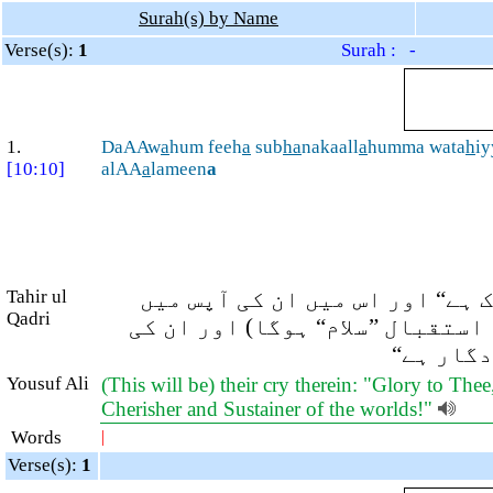
Surah(s) by Name
Verse(s):
1
Surah : -
1.
DaAAw
a
hum feeh
a
sub
ha
nakaall
a
humma wata
h
iy
[10:10]
alAA
a
lameen
a
Tahir ul
(ہے“ اور اس میں ان کی آپس میں
Qadri
 استقبال ”سلام“ ہوگا) اور ان کی
ردگار ہے
Yousuf Ali
(This will be) their cry therein: "Glory to Thee
Cherisher and Sustainer of the worlds!"
Words
|
Verse(s):
1