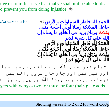
e or four; but if ye fear that ye shall not be able to deal
, to prevent you from doing injustice.
AAa yazeedu fee
والأرض
السماوات
فاطر
لله
الحمد
جاعل
الملائكة
رسلا
أولي
أجنحة
مثنى
وثلاث
ورباع
يزيد
في
الخلق
ما
يشاء
إن
الله
على
كل
شيء
قدير
الْحَمْدُ لِلَّهِ فَاطِرِ السَّمَاوَاتِ وَالْأَرْضِ
جَاعِلِ الْمَلَائِكَةِ رُسُلًا أُولِي أَجْنِحَةٍ مَّثْنَى
وَثُلَاثَ وَرُبَاعَ يَزِيدُ فِي الْخَلْقِ مَا يَشَاءُ إِنَّ
اللَّهَ عَلَى كُلِّ شَيْءٍ قَدِيرٌ
تمام تعریفیں اﷲ ہی کے لئے ہیں جو آسمانوں
اور تین تین اور چار چار پَروں والے ہیں،)
فرماتا رہتا ہے، بیشک اﷲ ہر چیز پر بڑا ق
ers with wings,- two, or three, or four (pairs): He adds
Showing verses 1 to 2 of 2 for word وثلاث