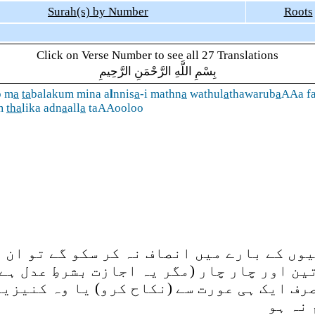
Surah(s) by Number
Roots
Click on Verse Number to see all 27 Translations
بِسْمِ اللَّهِ الرَّحْمَنِ الرَّحِيمِ
o m
a
ta
balakum mina a
l
nnis
a
-i mathn
a
wathul
a
thawarub
a
AAa fa
m
tha
lika adn
a
all
a
taAAooloo
وں کے بارے میں انصاف نہ کر سکو گے تو ان 
ین اور چار چار (مگر یہ اجازت بشرطِ عدل ہے
ف ایک ہی عورت سے (نکاح کرو) یا وہ کنیزیں 
 نہ ہو