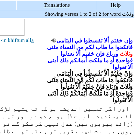
Translations
Help
Showing verses 1 to 2 of 2 for word وثلاث
-in khiftum all
a
اليتامى
في
تقسطوا
ألا
خفتم
وإن
فانكحوا
ما
طاب
لكم
من
النساء
مثنى
وثلاث
ورباع
فإن
خفتم
ألا
تعدلوا
فواحدة
أو
ما
ملكت
أيمانكم
ذلك
أدنى
ألا
تعولوا
وَإِنْ خِفْتُمْ أَلاَّ تُقْسِطُواْ فِي الْيَتَامَى
فَانكِحُواْ مَا طَابَ لَكُم مِّنَ النِّسَاءِ مَثْنَى
وَثُلاَثَ وَرُبَاعَ فَإِنْ خِفْتُمْ أَلاَّ تَعْدِلُواْ
فَوَاحِدَةً أَوْ مَا مَلَكَتْ أَيْمَانُكُمْ ذَلِكَ أَدْنَى
أَلاَّ تَعُولُواْ
اور اگر تمہیں اندیشہ ہو کہ تم یتیم لڑکی
لئے پسندیدہ اور حلال ہوں، دو دو اور تین ت
زائد بیویوں میں) عدل نہیں کر سکو گے تو صر
ہوں، یہ بات اس سے قریب تر ہے کہ تم سے ظلم