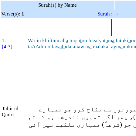
Surah(s) by Name
Verse(s):
1
Surah : -
1.
Wa-in khiftum all
a
tuqsi
t
oo feealyat
a
m
a
fa
i
nki
h
o
[4:3]
taAAdiloo faw
ah
idatanaw m
a
malakat aym
a
nuku
Tahir ul
عورتوں سے نکاح کرو جو تمہارے
Qadri
)، پھر اگر تمہیں اندیشہ ہو کہ تم
(جو (شرعاً) تمہاری ملکیت میں آئی