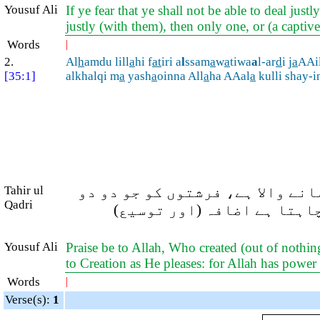
Yousuf Ali
If ye fear that ye shall not be able to deal jus
justly (with them), then only one, or (a captiv
Words
|
2.
Al
h
amdu lill
a
hi f
at
iri a
l
ssam
a
w
a
tiwa
a
l-ar
d
i j
a
AAil
[35:1]
alkhalqi m
a
yash
a
oinna All
a
ha AAal
a
kulli shay-i
Tahir ul
نے والا ہے، فرشتوں کو جو دو دو
Qadri
 چاہتا ہے اضافہ (اور توسیع
Yousuf Ali
Praise be to Allah, Who created (out of nothin
to Creation as He pleases: for Allah has power 
Words
|
Verse(s):
1