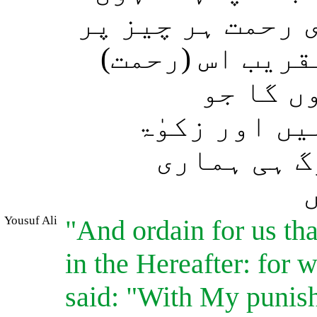
 رحمت ہر چیز پر
نقریب اس (رحمت
ں گا جو
ں اور زکوٰۃ
گ ہی ہماری
Yousuf Ali
"And ordain for us tha
in the Hereafter: for
said: "With My punish