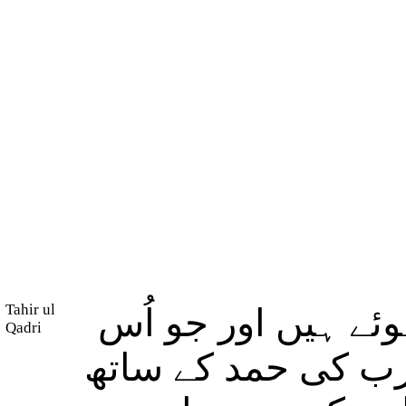
Tahir ul
ئے ہیں اور جو اُس
Qadri
 رب کی حمد کے ساتھ