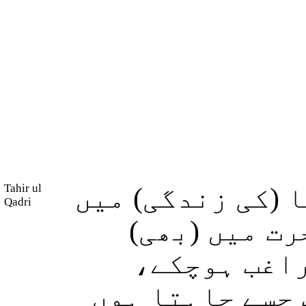
Tahir ul
 (کی زندگی) میں
Qadri
(رت میں (بھی
 راغب ہوچکے
 جسے چاہتا ہوں