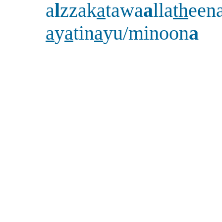
a
l
zzak
a
tawa
a
lla
th
een
a
y
a
tin
a
yu/minoon
a