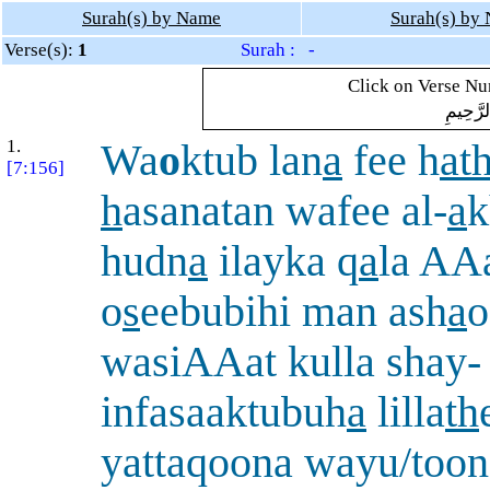
Surah(s) by Name
Surah(s) by
Verse(s):
1
Surah : -
Click on Verse Num
لرَّحِيمِ
1.
Wa
o
ktub lan
a
fee h
at
[7:156]
h
asanatan wafee al-
a
k
hudn
a
ilayka q
a
la AA
o
s
eebubihi man ash
a
o
wasiAAat kulla shay-
infasaaktubuh
a
lilla
th
yattaqoona wayu/toon