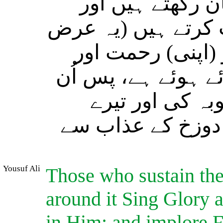
ن رکھتے ہیں اور
ت کرتے ہیں (یہ عرض
(اپنی) رحمت اور
ے ہوئے ہے، پس اُن
ہ کی اور تیرے
 دوزخ کے عذاب سے
Yousuf Ali
Those who sustain the
around it Sing Glory a
in Him; and implore F