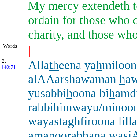
My mercy extendeth to 
ordain for those who d
charity, and those who
Words
|
2.
Alla
th
eena ya
h
miloon
[40:7]
alAAarshawaman
h
a
yusabbi
h
oona bi
h
amd
rabbihimwayu/minoon
wayastaghfiroona lill
a
manoorabban
a
wasiA