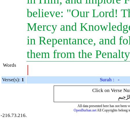
believe: "Our Lord! Th
Mercy and Knowledge.
in Repentance, and fo
them from the Penalty
Words
|
Verse(s):
1
Surah : -
Click on Verse Num
لرَّحِيمِ
All data presented here has not been ver
OpenBurhan.net
All Copyrights belong t
-216.73.216.