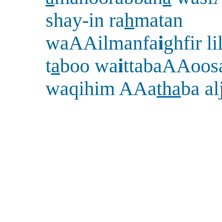
shay-in ra
h
matan
waAAilmanfa
i
ghfir li
t
a
boo wa
i
ttabaAAoos
waqihim AAa
tha
ba al