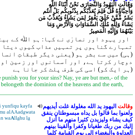
وَقَالَتِ الْيَهُودُ وَالنَّصَارَى نَحْنُ أَبْنَاءُ اللّهِ
وَأَحِبَّاؤُهُ قُلْ فَلِمَ يُعَذِّبُكُم بِذُنُوبِكُم بَلْ أَنتُم
بَشَرٌ مِّمَّنْ خَلَقَ يَغْفِرُ لِمَن يَشَاءُ وَيُعَذِّبُ مَن
يَشَاءُ وَلِلّهِ مُلْكُ السَّمَاوَاتِ وَالْأَرْضِ وَمَا
بَيْنَهُمَا وَإِلَيْهِ الْمَصِيرُ
اور یہود اور نصارٰی نے کہا: ہم اﷲ کے بیٹ
تمہارے گناہوں پر تمہیں عذاب کیوں دیتا ہے
(ہی) میں سے بشر ہو (یعنی دیگر طبقاتِ انسا
دوچار کرتا ہے، اور آسمانوں اور زمین اور 
(ہر ایک کو) اسی کی طرف پلٹ کر جانا ہے
 punish you for your sins? Nay, ye are but men,- of the
belongeth the dominion of the heavens and the earth,
وقالت
اليهود
يد
الله
مغلولة
غلت
أيديهم
i yunfiqu kayfa
mu alAAad
a
wata
ولعنوا
بما
قالوا
بل
يداه
مبسوطتان
ينفق
an wa
A
ll
a
hu l
a
كيف
يشاء
وليزيدن
كثيرا
منهم
ما
أنزل
إليك
من
ربك
طغيانا
وكفرا
وألقينا
بينهم
العداوة
والبغضاء
إلى
يوم
القيامة
كلما