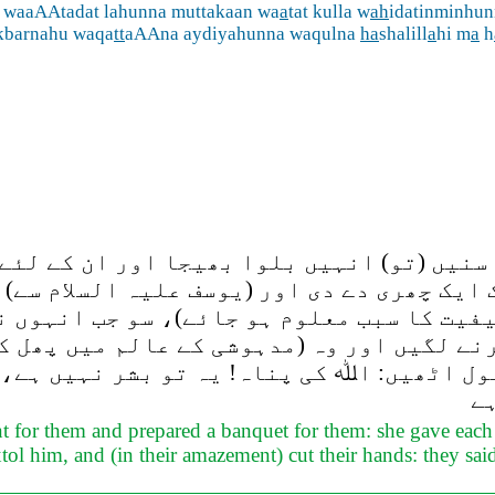
a waaAAtadat lahunna muttakaan wa
a
tat kulla w
ah
idatinminhun
kbarnahu waqa
tt
aAAna aydiyahunna waqulna
ha
shalill
a
hi m
a
h
سنیں (تو) انہیں بلوا بھیجا اور ان کے لئے
 ایک چھری دے دی اور (یوسف علیہ السلام سے)
فیت کا سبب معلوم ہو جائے)، سو جب انہوں نے
رنے لگیں اور وہ (مدہوشی کے عالم میں پھل 
ول اٹھیں: اﷲ کی پناہ! یہ تو بشر نہیں ہے،
ہے
nt for them and prepared a banquet for them: she gave each
 him, and (in their amazement) cut their hands: they said, 