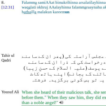
8.
Falamm
a
samiAAat bimakrihinna arsalatilayhinn
[12:31]
waq
a
lati okhruj AAalayhinna falamm
a
raaynahu a
h
atha
ill
a
malakun kareem
un
 مجلس آراستہ کی (پھر ان کے سامنے
Tahir ul
Qadri
 درخواست کی کہ ذرا ان کے سامنے
 یوسف (علیہ السلام کے حسنِ زیبا)
کاٹنے کے بجائے) اپنے ہاتھ کاٹ
 یہ تو بس کوئی برگزیدہ فرشتہ
Yousuf Ali
When she heard of their malicious talk, she se
before them." When they saw him, they did extol
than a noble angel!"