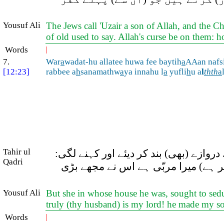
Yousuf Ali
The Jews call 'Uzair a son of Allah, and the Chr
of old used to say. Allah's curse be on them:
Words
|
7.
War
a
wadat-hu allatee huwa fee baytih
a
AAan nafsi
[12:23]
rabbee a
h
sanamathw
a
ya innahu l
a
yufli
h
u a
l
thth
a
Tahir ul
زے (بھی) بند کر دیئے اور کہنے لگی:
Qadri
ر ہے) میرا مربّی ہے اس نے مجھے بڑی
Yousuf Ali
But she in whose house he was, sought to seduc
truly (thy husband) is my lord! he made my s
Words
|