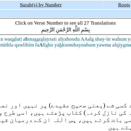
Surah(s) by Number
Roots
Click on Verse Number to see all 27 Translations
بِسْمِ اللَّهِ الرَّحْمَنِ الرَّحِيمِ
in waq
a
lati a
l
nna
sa
r
a
laysati alyahoodu AAal
a
shay-in wahum y
ithla qawlihim fa
A
ll
a
hu ya
h
kumubaynahum yawma alqiy
a
ma
کسی شے (یعنی صحیح عقیدے) پر نہیں اور نصر
 کی نازل کردہ) کتاب پڑھتے ہیں، اسی طرح وہ
ی بات کرتے ہیں، پس اللہ ان کے درمیان قیا
ہتے ہیں