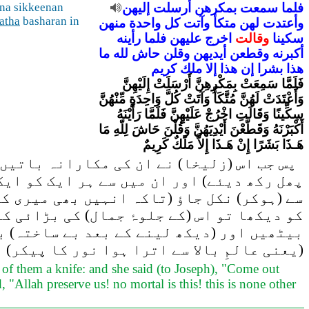
فلما
سمعت
بمكرهن
أرسلت
إليهن
na sikkeenan
atha
basharan in
وأعتدت
لهن
متكأ
وآتت
كل
واحدة
منهن
سكينا
وقالت
اخرج
عليهن
فلما
رأينه
أكبرنه
وقطعن
أيديهن
وقلن
حاش
لله
ما
هذا
بشرا
إن
هذا
إلا
ملك
كريم
فَلَمَّا سَمِعَتْ بِمَكْرِهِنَّ أَرْسَلَتْ إِلَيْهِنَّ
وَأَعْتَدَتْ لَهُنَّ مُتَّكَأً وَآتَتْ كُلَّ وَاحِدَةٍ مِّنْهُنَّ
سِكِّينًا وَقَالَتِ اخْرُجْ عَلَيْهِنَّ فَلَمَّا رَأَيْنَهُ
أَكْبَرْنَهُ وَقَطَّعْنَ أَيْدِيَهُنَّ وَقُلْنَ حَاشَ لِلّهِ مَا
هَـذَا بَشَرًا إِنْ هَـذَا إِلاَّ مَلَكٌ كَرِيمٌ
پس جب اس (زلیخا) نے ان کی مکارانہ باتیں 
پھل رکھ دیئے) اور ان میں سے ہر ایک کو ایک
سے (ہوکر) نکل جاؤ (تاکہ انہیں بھی میری کی
کو دیکھا تو اس (کے جلوۂ جمال) کی بڑائی ک
بیٹھیں اور (دیکھ لینے کے بعد بے ساختہ) ب
(یعنی عالمِ بالا سے اترا ہوا نور کا پیکر) 
 of them a knife: and she said (to Joseph), "Come out
"Allah preserve us! no mortal is this! this is none other