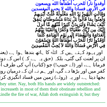
أوقدوا
نارا
للحرب
أطفأها
الله
ويسعون
في
الأرض
فسادا
والله
لا
يحب
المفسدين
وَقَالَتِ الْيَهُودُ يَدُ اللّهِ مَغْلُولَةٌ غُلَّتْ أَيْدِيهِمْ
وَلُعِنُواْ بِمَا قَالُواْ بَلْ يَدَاهُ مَبْسُوطَتَانِ يُنفِقُ
كَيْفَ يَشَاءُ وَلَيَزِيدَنَّ كَثِيرًا مِّنْهُم مَّا أُنزِلَ
إِلَيْكَ مِن رَّبِّكَ طُغْيَانًا وَكُفْرًا وَأَلْقَيْنَا بَيْنَهُمُ
الْعَدَاوَةَ وَالْبَغْضَاءَ إِلَى يَوْمِ الْقِيَامَةِ كُلَّمَا
أَوْقَدُواْ نَارًا لِّلْحَرْبِ أَطْفَأَهَا اللّهُ وَيَسْعَوْنَ
فِي الْأَرْضِ فَسَادًا وَاللّهُ لاَ يُحِبُّ الْمُفْسِدِينَ
اور یہود کہتے ہیں کہ اﷲ کا ہاتھ بندھا ہوا ہے (یعن
ان پر لعنت کی گئی، بلکہ (حق یہ ہے کہ) اس کے دون
فرماتا ہے، اور (اے حبیب!) جو (کتاب) آپ کی طرف آ
کفر میں اور بڑھا دے گی، اور ہم نے ان کے درمیان 
بجھا دیتا ہے اور یہ (روئے) زمین میں فساد انگیزی کر
they utter. Nay, both His hands are widely outstretched:
increaseth in most of them their obstinate rebellion and
le the fire of war, Allah doth extinguish it; but they