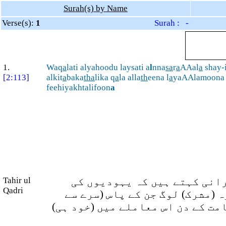
Surah(s) by Name
Verse(s):
1
Surah : -
1.
Waq
a
lati alyahoodu laysati a
l
nna
sa
r
a
AAal
a
shay-
[2:113]
alkit
a
baka
tha
lika q
a
la alla
th
eena l
a
yaAAlamoona m
feehiyakhtalifoon
a
انی کہتے ہیں کہ یہودیوں کی
Tahir ul
Qadri
 (مشرک) لوگ جن کے پاس (سرے سے
مت کے دن اس معاملے میں (خود ہی)