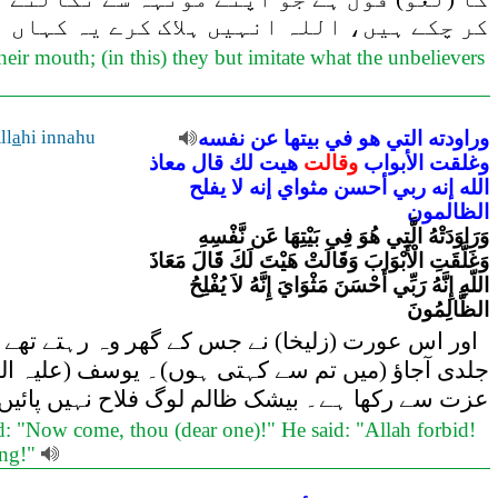
کر چکے ہیں، اللہ انہیں ہلاک کرے یہ کہاں 
their mouth; (in this) they but imitate what the unbelievers
وراودته
التي
هو
في
بيتها
عن
نفسه
hi innahu
a
ll
وغلقت
الأبواب
وقالت
هيت
لك
قال
معاذ
الله
إنه
ربي
أحسن
مثواي
إنه
لا
يفلح
الظالمون
وَرَاوَدَتْهُ الَّتِي هُوَ فِي بَيْتِهَا عَن نَّفْسِهِ
وَغَلَّقَتِ الْأَبْوَابَ وَقَالَتْ هَيْتَ لَكَ قَالَ مَعَاذَ
اللّهِ إِنَّهُ رَبِّي أَحْسَنَ مَثْوَايَ إِنَّهُ لاَ يُفْلِحُ
الظَّالِمُونَ
اور اس عورت (زلیخا) نے جس کے گھر وہ رہتے تھے آ
جلدی آجاؤ (میں تم سے کہتی ہوں)۔ یوسف (علیہ السل
عزت سے رکھا ہے۔ بیشک ظالم لوگ فلاح نہیں پائیں
id: "Now come, thou (dear one)!" He said: "Allah forbid!
ong!"