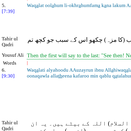
5.
Waq
a
lat ool
a
hum li-okhr
a
humfam
a
k
a
na lakum A
[7:39]
Tahir ul
اب (کا مزہ) چکھو اس کے سبب جو کچھ تم
Qadri
Yousuf Ali
Then the first will say to the last: "See then! 
Words
|
6.
Waq
a
lati alyahoodu AAuzayrun ibnu All
a
hiwaq
a
l
[9:30]
oonaqawla alla
th
eena kafaroo min qablu q
a
talahu
السلام) اللہ کے بیٹے ہیں۔ یہ ان
Tahir ul
Qadri
 کرتے ہیں جو (ان سے) پہلے کفر