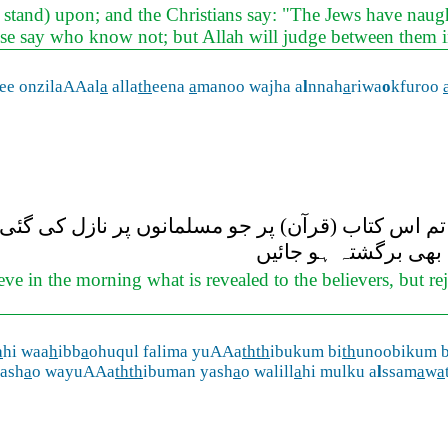
stand) upon; and the Christians say: "The Jews have naugh
ose say who know not; but Allah will judge between them i
ee onzilaAAal
a
alla
th
eena
a
manoo wajha a
l
nnah
a
riwa
o
kfuroo
تم اس کتاب (قرآن) پر جو مسلمانوں پر نازل کی گئی 
ہ بھی برگشتہ ہو جائیں
ve in the morning what is revealed to the believers, but rej
a
hi waa
h
ibb
a
ohuqul falima yuAAa
thth
ibukum bi
th
unoobikum b
yash
a
o wayuAAa
thth
ibuman yash
a
o walill
a
hi mulku a
l
ssam
a
w
a