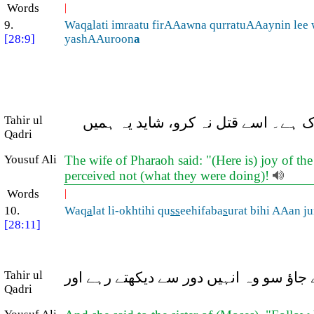
Words
|
9.
Waq
a
lati imraatu firAAawna qurratuAAaynin lee 
[28:9]
yashAAuroon
a
Tahir ul
ڈک ہے۔ اسے قتل نہ کرو، شاید یہ ہمیں
Qadri
Yousuf Ali
The wife of Pharaoh said: "(Here is) joy of the
perceived not (what they were doing)!
Words
|
10.
Waq
a
lat li-okhtihi qu
ss
eehifaba
s
urat bihi AAan j
[28:11]
Tahir ul
 جاؤ سو وہ انہیں دور سے دیکھتے رہے اور
Qadri