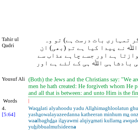
ر تمہاری بات درست ہے) تو وہ
Tahir ul
Qadri
ﷲ نے پیدا کیا ہے تم (بھی) ان
وازتا ہے اور جسے چاہے عذاب سے
ی بادشاہی اﷲ ہی کے لئے ہے اور
Yousuf Ali
(Both) the Jews and the Christians say: "We a
men he hath created: He forgiveth whom He pl
and all that is between: and unto Him is the fin
Words
|
4.
Waq
a
lati alyahoodu yadu All
a
himaghloolatun gh
[5:64]
yash
a
owalayazeedanna katheeran minhum m
a
onz
wa
a
lbagh
da
a il
a
yawmi alqiy
a
mati kullam
a
awqad
yu
h
ibbualmufsideen
a