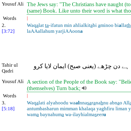
Yousuf Ali
The Jews say: "The Christians have naught (to 
(same) Book. Like unto their word is what th
Words
|
2.
Waq
a
lat
ta
-ifatun min ahlialkit
a
bi
a
minoo bi
a
lla
th
[3:72]
laAAallahum yarjiAAoon
a
Tahir ul
ہے دن چڑھے (یعنی صبح) ایمان لایا کرو
Qadri
Yousuf Ali
A section of the People of the Book say: "Belie
(themselves) Turn back;
Words
|
3.
Waq
a
lati alyahoodu wa
al
nna
sa
r
a
na
h
nu abn
a
o All
[5:18]
antumbasharun mimman khalaqa yaghfiru liman 
wam
a
baynahum
a
wa-ilayhialma
s
eer
u