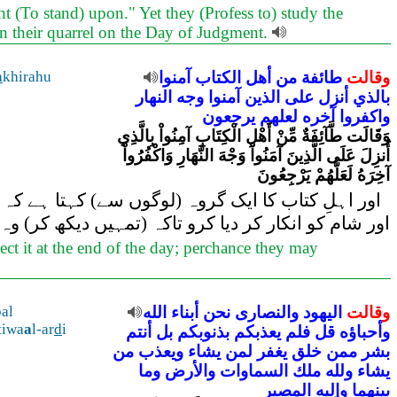
t (To stand) upon." Yet they (Profess to) study the
n their quarrel on the Day of Judgment.
وقالت
طائفة
من
أهل
الكتاب
آمنوا
khirahu
a
بالذي
أنزل
على
الذين
آمنوا
وجه
النهار
واكفروا
آخره
لعلهم
يرجعون
وَقَالَت طَّآئِفَةٌ مِّنْ أَهْلِ الْكِتَابِ آمِنُواْ بِالَّذِي
أُنزِلَ عَلَى الَّذِينَ آمَنُواْ وَجْهَ النَّهَارِ وَاكْفُرُواْ
آخِرَهُ لَعَلَّهُمْ يَرْجِعُونَ
اور اہلِ کتاب کا ایک گروہ (لوگوں سے) کہتا ہے کہ 
اور شام کو انکار کر دیا کرو تاکہ (تمہیں دیکھ کر) و
ect it at the end of the day; perchance they may
وقالت
اليهود
والنصارى
نحن
أبناء
الله
al
tiwa
a
l-ar
d
i
وأحباؤه
قل
فلم
يعذبكم
بذنوبكم
بل
أنتم
بشر
ممن
خلق
يغفر
لمن
يشاء
ويعذب
من
يشاء
ولله
ملك
السماوات
والأرض
وما
بينهما
وإليه
المصير