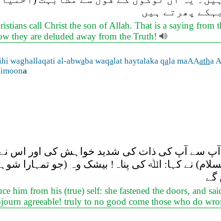
بہکے پھرتے ہیں
istians call Christ the son of Allah. That is a saying from 
 how they are deluded away from the Truth!
hi waghallaqati al-abw
a
ba waq
a
lat haytalaka q
a
la maAA
ath
a A
limoon
a
پ سے آپ کی ذات کی شدید خواہش کی اور اس نے دروا
ام) نے کہا: اﷲ کی پناہ! بیشک وہ (جو تمہارا شوہ
 گے
e him from his (true) self: she fastened the doors, and sa
ojourn agreeable! truly to no good come those who do wr