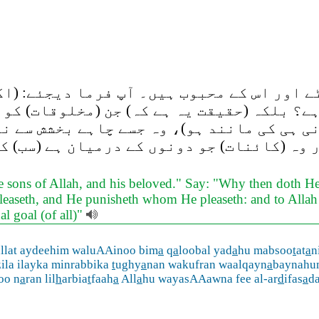
ے اور اس کے محبوب ہیں۔ آپ فرما دیجئے: (اگ
؟ بلکہ (حقیقت یہ ہے کہ) جن (مخلوقات) کو ا
نی ہی کی مانند ہو)، وہ جسے چاہے بخشش سے ن
وہ (کائنات) جو دونوں کے درمیان ہے (سب) ک
re sons of Allah, and his beloved." Say: "Why then doth He
easeth, and He punisheth whom He pleaseth: and to Allah 
al goal (of all)"
ullat aydeehim waluAAinoo bim
a
q
a
loobal yad
a
hu mabsoo
t
at
a
n
ila ilayka minrabbika
t
ughy
a
nan wakufran waalqayn
a
baynahu
oo n
a
ran lil
h
arbia
t
faah
a
All
a
hu wayasAAawna fee al-ar
d
ifas
a
d