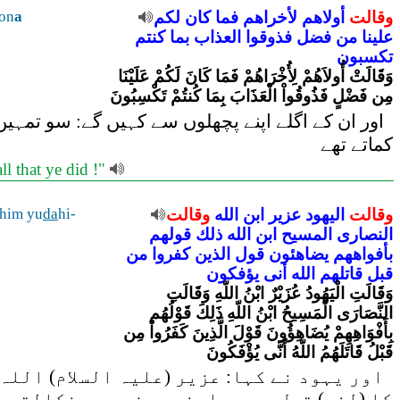
وقالت
أولاهم
لأخراهم
فما
كان
لكم
a
on
علينا
من
فضل
فذوقوا
العذاب
بما
كنتم
تكسبون
وَقَالَتْ أُولاَهُمْ لِأُخْرَاهُمْ فَمَا كَانَ لَكُمْ عَلَيْنَا
مِن فَضْلٍ فَذُوقُواْ الْعَذَابَ بِمَا كُنتُمْ تَكْسِبُونَ
اور ان کے اگلے اپنے پچھلوں سے کہیں گے: سو تمہ
کماتے تھے
ll that ye did !"
وقالت
اليهود
عزير
ابن
الله
وقالت
hi-
da
ihim yu
النصارى
المسيح
ابن
الله
ذلك
قولهم
بأفواههم
يضاهئون
قول
الذين
كفروا
من
قبل
قاتلهم
الله
أنى
يؤفكون
وَقَالَتِ الْيَهُودُ عُزَيْرٌ ابْنُ اللّهِ وَقَالَتِ
النَّصَارَى الْمَسِيحُ ابْنُ اللّهِ ذَلِكَ قَوْلُهُم
بِأَفْوَاهِهِمْ يُضَاهِؤُونَ قَوْلَ الَّذِينَ كَفَرُواْ مِن
قَبْلُ قَاتَلَهُمُ اللّهُ أَنَّى يُؤْفَكُونَ
اور یہود نے کہا: عزیر (علیہ السلام) اللہ 
کا (لغو) قول ہے جو اپنے مونہہ سے نکالتے ہ