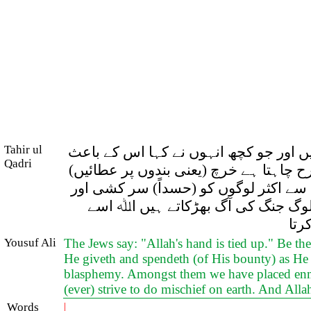
Tahir ul
ئیں اور جو کچھ انہوں نے کہا اس کے باعث
Qadri
 چاہتا ہے خرچ (یعنی بندوں پر عطائیں)
 سے اکثر لوگوں کو (حسداً) سر کشی اور
ہ لوگ جنگ کی آگ بھڑکاتے ہیں اﷲ اسے
رتا
Yousuf Ali
The Jews say: "Allah's hand is tied up." Be th
He giveth and spendeth (of His bounty) as He p
blasphemy. Amongst them we have placed enmity
(ever) strive to do mischief on earth. And All
Words
|