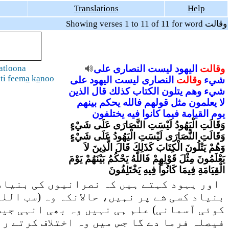
Translations
Help
Showing verses 1 to 11 of 11 for word وقالت
وقالت
اليهود
ليست
النصارى
على
atloona
ti feem
a
k
a
noo
شيء
وقالت
النصارى
ليست
اليهود
على
شيء
وهم
يتلون
الكتاب
كذلك
قال
الذين
لا
يعلمون
مثل
قولهم
فالله
يحكم
بينهم
يوم
القيامة
فيما
كانوا
فيه
يختلفون
وَقَالَتِ الْيَهُودُ لَيْسَتِ النَّصَارَى عَلَى شَيْءٍ
وَقَالَتِ النَّصَارَى لَيْسَتِ الْيَهُودُ عَلَى شَيْءٍ
وَهُمْ يَتْلُونَ الْكِتَابَ كَذَلِكَ قَالَ الَّذِينَ لاَ
يَعْلَمُونَ مِثْلَ قَوْلِهِمْ فَاللّهُ يَحْكُمُ بَيْنَهُمْ يَوْمَ
الْقِيَامَةِ فِيمَا كَانُواْ فِيهِ يَخْتَلِفُونَ
اور یہود کہتے ہیں کہ نصرانیوں کی بنیاد 
بنیاد کسی شے پر نہیں، حالانکہ وہ (سب اللہ
کوئی آسمانی) علم ہی نہیں وہ بھی انہی جیس
فیصلہ فرما دے گا جس میں وہ اختلاف کرتے ر