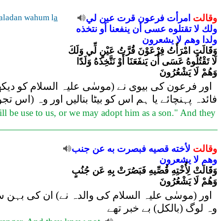
وقالت
امرأت
فرعون
قرت
عين
لي
a
aladan wahum l
ولك
لا
تقتلوه
عسى
أن
ينفعنا
أو
نتخذه
ولدا
وهم
لا
يشعرون
وَقَالَتِ امْرَأَتُ فِرْعَوْنَ قُرَّتُ عَيْنٍ لِّي وَلَكَ
لَا تَقْتُلُوهُ عَسَى أَن يَنفَعَنَا أَوْ نَتَّخِذَهُ وَلَدًا
وَهُمْ لَا يَشْعُرُونَ
اور فرعون کی بیوی نے (موسٰی علیہ السلام کو دیکھ 
فائدہ پہنچائے یا ہم اس کو بیٹا بنالیں اور وہ (اس تج
will be use to us, or we may adopt him as a son." And they
وقالت
لأخته
قصيه
فبصرت
به
عن
جنب
وهم
لا
يشعرون
وَقَالَتْ لِأُخْتِهِ قُصِّيهِ فَبَصُرَتْ بِهِ عَن جُنُبٍ
وَهُمْ لَا يَشْعُرُونَ
اور (موسٰی علیہ السلام کی والدہ نے) ان کی بہن سے
وہ لوگ (بالکل) بے خبر تھے