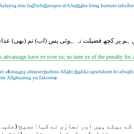
Aalayn
a
min fa
d
linfa
th
ooqoo alAAa
tha
ba bim
a
kuntum taksibo
یں ہم پر کچھ فضیلت نہ ہوئی پس (اب) تم (بھی) عذ
No advantage have ye over us; so taste ye of the penalty for a
ati a
l
nna
sa
r
a
almasee
h
uibnu All
a
hi
tha
lika qawluhum bi-afw
a
h
mu All
a
huann
a
yu/fakoon
a
کے بیٹے ہیں اور نصارٰی نے کہا: مسیح (علیہ 
یں۔ یہ ان لوگوں کے قول سے مشابہت (اختیار)