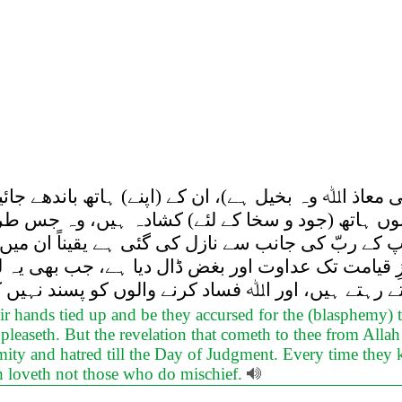
ی معاذ اﷲ وہ بخیل ہے)، ان کے (اپنے) ہاتھ باندھے جا
وں ہاتھ (جود و سخا کے لئے) کشادہ ہیں، وہ جس طرح
پ کے ربّ کی جانب سے نازل کی گئی ہے یقیناً ان میں
روزِ قیامت تک عداوت اور بغض ڈال دیا ہے، جب بھی ی
تے رہتے ہیں، اور اﷲ فساد کرنے والوں کو پسند نہیں ک
eir hands tied up and be they accursed for the (blasphemy) 
leaseth. But the revelation that cometh to thee from Allah 
 and hatred till the Day of Judgment. Every time they kind
ah loveth not those who do mischief.