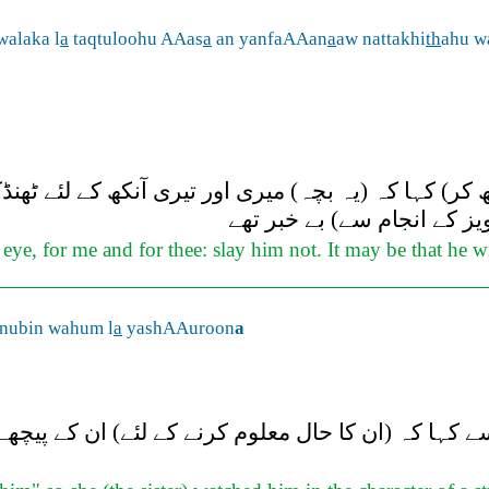
walaka l
a
taqtuloohu AAas
a
an yanfaAAan
a
aw nattakhi
th
ahu w
کر) کہا کہ (یہ بچہ) میری اور تیری آنکھ کے لئے ٹھن
ویز کے انجام سے) بے خبر تھے
 eye, for me and for thee: slay him not. It may be that he 
unubin wahum l
a
yashAAuroon
a
 کہا کہ (ان کا حال معلوم کرنے کے لئے) ان کے پیچھے