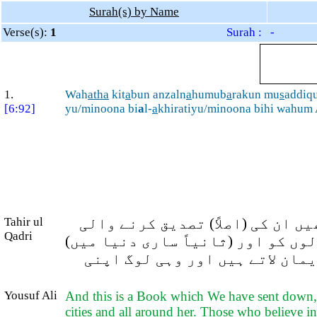
Surah(s) by Name
Verse(s):
1
Surah : -
1.
Wah
atha
kit
a
bun anzaln
a
humub
a
rakun mu
s
addiqu
[6:92]
yu/minoona bi
a
l-
a
khiratiyu/minoona bihi wahum
Tahir ul
 ان کی (اصلاً) تصدیق کرنے والی
Qadri
والوں کو اور (ثانیاً ساری دنیا میں
مان لاتے ہیں اور وہی لوگ اپنی
Yousuf Ali
And this is a Book which We have sent down, b
cities and all around her. Those who believe in