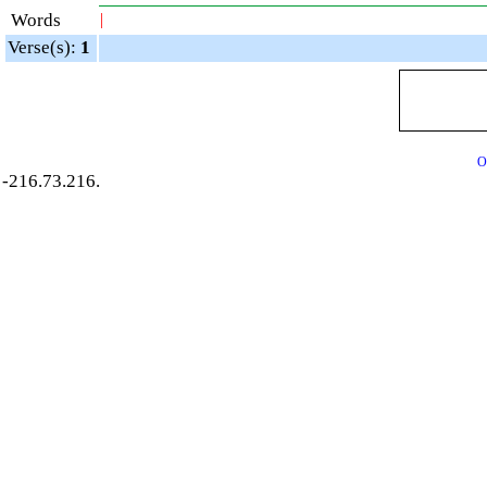
Words
|
Verse(s):
1
O
-216.73.216.