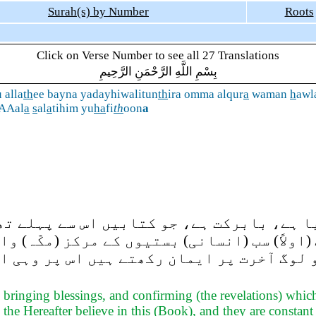
Surah(s) by Number
Roots
Click on Verse Number to see all 27 Translations
بِسْمِ اللَّهِ الرَّحْمَنِ الرَّحِيمِ
 alla
th
ee bayna yadayhiwalitun
th
ira omma alqur
a
waman
h
awl
 AAal
a
s
al
a
tihim yu
ha
fi
th
oon
a
 ہے، بابرکت ہے، جو کتابیں اس سے پہلے تھیں
 (اولاً) سب (انسانی) بستیوں کے مرکز (مکّہ) 
 لوگ آخرت پر ایمان رکھتے ہیں اس پر وہی ای
ringing blessings, and confirming (the revelations) which
 the Hereafter believe in this (Book), and they are constant