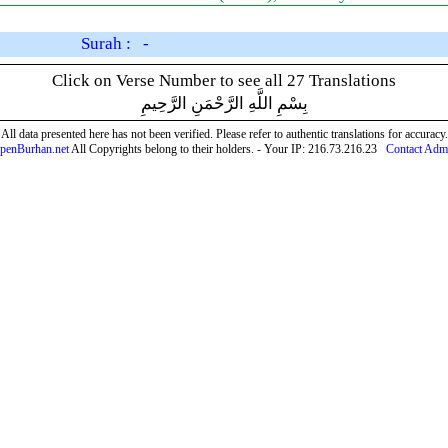
Surah : -
Click on Verse Number to see all 27 Translations
بِسْمِ اللَّهِ الرَّحْمَنِ الرَّحِيمِ
All data presented here has not been verified. Please refer to authentic translations for accuracy.
penBurhan.net
All Copyrights belong to their holders. - Your IP: 216.73.216.23
Contact Adm