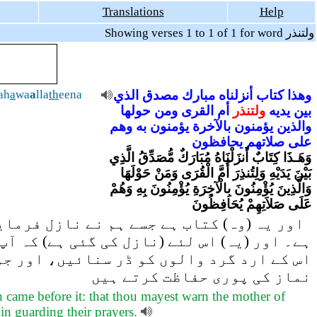
Translations
Help
Showing verses 1 to 1 of 1 for word ولتنذر
ah
a
wa
a
lla
th
eena
الذي
مصدق
مبارك
أنزلناه
كتاب
وهذا
بين
يديه
ولتنذر
أم
القرى
ومن
حولها
والذين
يؤمنون
بالآخرة
يؤمنون
به
وهم
على
صلاتهم
يحافظون
وَهَـذَا كِتَابٌ أَنزَلْنَاهُ مُبَارَكٌ مُّصَدِّقُ الَّذِي
بَيْنَ يَدَيْهِ وَلِتُنذِرَ أُمَّ الْقُرَى وَمَنْ حَوْلَهَا
وَالَّذِينَ يُؤْمِنُونَ بِالْآخِرَةِ يُؤْمِنُونَ بِهِ وَهُمْ
عَلَى صَلاَتِهِمْ يُحَافِظُونَ
اور یہ (وہ) کتاب ہے جسے ہم نے نازل فرمایا
ہے۔ اور (یہ) اس لئے (نازل کی گئی ہے) کہ آپ)
اس کے ارد گرد والوں کو ڈر سنائیں، اور جو
نماز کی پوری حفاظت کرتے ہیں
 came before it: that thou mayest warn the mother of
 in guarding their prayers.