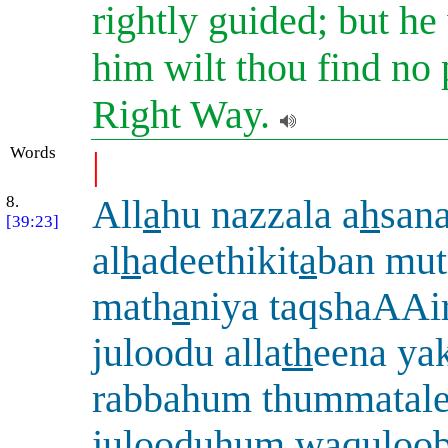
rightly guided; but he
him wilt thou find no 
Right Way.
Words
|
8.
All
a
hu nazzala a
h
san
[39:23]
al
h
adeethikit
a
ban mut
math
a
niya taqshaAAi
juloodu alla
th
eena ya
rabbahum thummatal
julooduhum waquloob