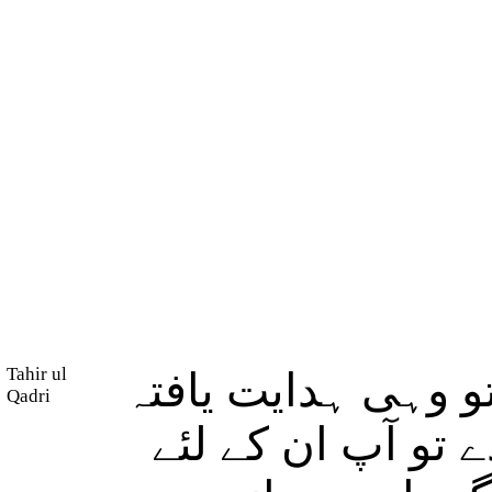
Tahir ul
 وہی ہدایت یافتہ
Qadri
 تو آپ ان کے لئے