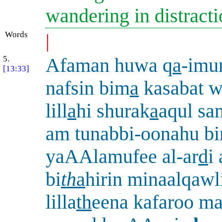
wandering in distract
Words
|
5.
Afaman huwa q
a
-imu
[13:33]
nafsin bim
a
kasabat 
lill
a
hi shurak
a
aqul s
am tunabbi-oonahu b
yaAAlamufee al-ar
d
i
bi
th
a
hirin minaalqawl
lilla
th
eena kafaroo m