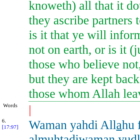
knoweth) all that it do
they ascribe partners
is it that ye will in
not on earth, or is it 
those who believe not,
but they are kept back
those whom Allah leav
Words
|
6.
Waman yahdi All
a
hu 
[17:97]
almuhtadiwaman yu
d