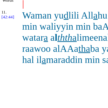
Words
|
11.
Waman yu
d
lili All
a
hu
[42:44]
min waliyyin min ba
watar
a
a
l
thth
a
limeen
raawoo alAAa
tha
ba y
hal il
a
maraddin min s