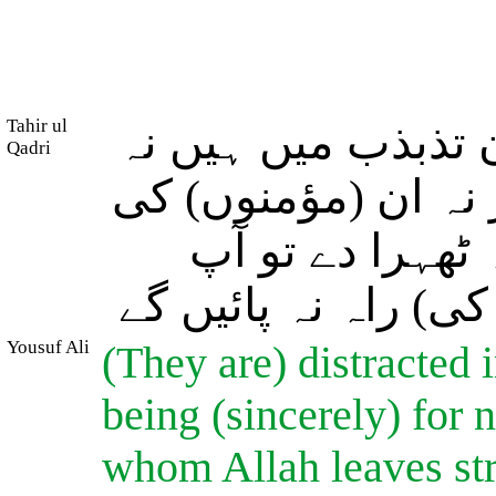
Tahir ul
 تذبذب میں ہیں نہ
Qadri
نہ ان (مؤمنوں) کی
ٹھہرا دے تو آپ
ی) راہ نہ پائیں گے
Yousuf Ali
(They are) distracted i
being (sincerely) for 
whom Allah leaves stra