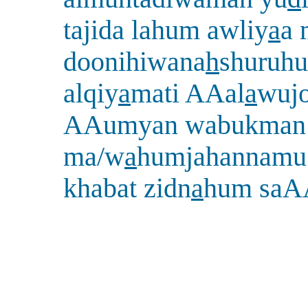
tajida lahum awliy
a
a 
doonihiwana
h
shuruh
alqiy
a
mati AAal
a
wuj
AAumyan wabukman
ma/w
a
humjahannamu
khabat zidn
a
hum saA