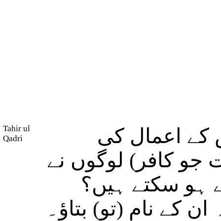
Tahir ul
 کے اعمال کی
Qadri
ت جو کافر) لوگوں نے
ے ہو سکتے ہیں؟
ن کے نام (تو) بتاؤ۔