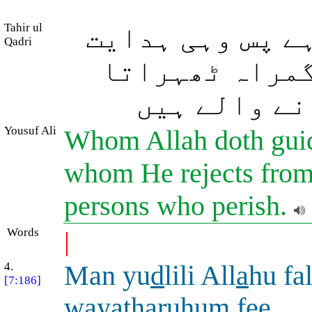
Tahir ul
ے پس وہی ہدایت
Qadri
گمراہ ٹھہراتا
نے والے ہیں
Yousuf Ali
Whom Allah doth guide
whom He rejects from 
persons who perish.
Words
|
4.
Man yu
d
lili All
a
hu fa
[7:186]
waya
th
aruhum fee