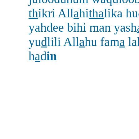
th
ikri All
a
hi
tha
lika h
yahdee bihi man yash
yu
d
lili All
a
hu fam
a
la
h
a
d
in