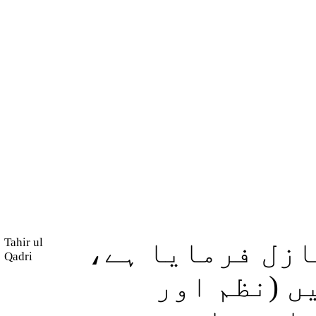
Tahir ul
نازل فرمایا ہے
Qadri
ں (نظم اور