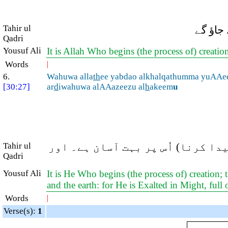
Tahir ul
 جاؤ گے
Qadri
Yousuf Ali
It is Allah Who begins (the process of) creatio
Words
|
6.
Wahuwa alla
th
ee yabdao alkhalqathumma yuAAe
[30:27]
ar
d
iwahuwa alAAazeezu al
h
akeem
u
Tahir ul
دا کرنا) اُس پر بہت آسان ہے۔ اور
Qadri
Yousuf Ali
It is He Who begins (the process of) creation; 
and the earth: for He is Exalted in Might, ful
Words
|
Verse(s):
1