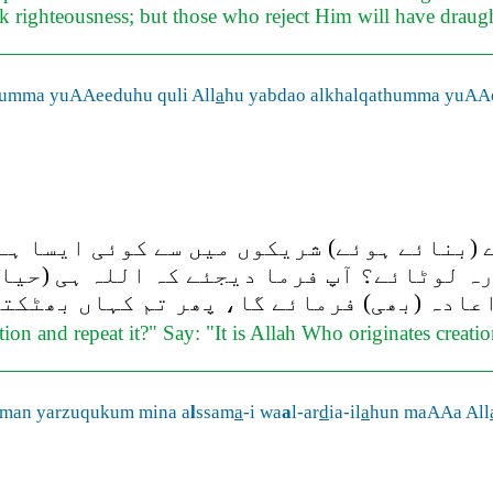
 righteousness; but those who reject Him will have draught
humma yuAAeeduhu quli All
a
hu yabdao alkhalqathumma yuAA
 (بنائے ہوئے) شریکوں میں سے کوئی ایسا ہے
ہ لوٹائے؟ آپ فرما دیجئے کہ اللہ ہی (حیات 
عادہ (بھی) فرمائے گا، پھر تم کہاں بھٹکت
ation and repeat it?" Say: "It is Allah Who originates creat
man yarzuqukum mina a
l
ssam
a
-i wa
a
l-ar
d
ia-il
a
hun maAAa All