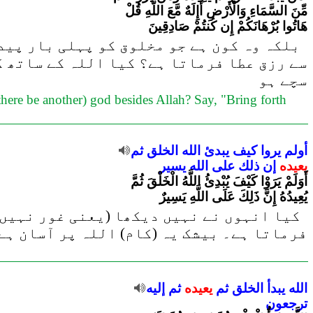
مِّنَ السَّمَاءِ وَالْأَرْضِ أَإِلَهٌ مَّعَ اللَّهِ قُلْ
هَاتُوا بُرْهَانَكُمْ إِن كُنتُمْ صَادِقِينَ
بلکہ وہ کون ہے جو مخلوق کو پہلی بار پیدا
سے رزق عطا فرماتا ہے؟ کیا اللہ کے ساتھ ک
سچے ہو
there be another) god besides Allah? Say, "Bring forth
أولم
يروا
كيف
يبدئ
الله
الخلق
ثم
يعيده
إن
ذلك
على
الله
يسير
أَوَلَمْ يَرَوْا كَيْفَ يُبْدِئُ اللَّهُ الْخَلْقَ ثُمَّ
يُعِيدُهُ إِنَّ ذَلِكَ عَلَى اللَّهِ يَسِيرٌ
کیا انہوں نے نہیں دیکھا (یعنی غور نہیں ک
فرماتا ہے۔ بیشک یہ (کام) اللہ پر آسان ہے
الله
يبدأ
الخلق
ثم
يعيده
ثم
إليه
ترجعون