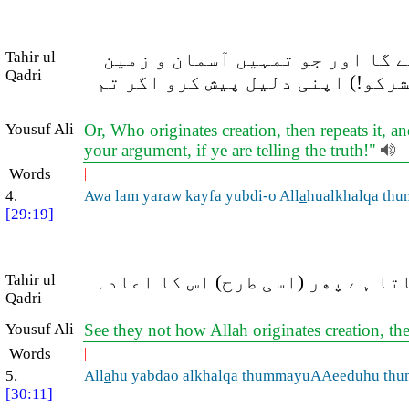
Tahir ul
ے گا اور جو تمہیں آسمان و زمین
Qadri
رکو!) اپنی دلیل پیش کرو اگر تم
Yousuf Ali
Or, Who originates creation, then repeats it, 
your argument, if ye are telling the truth!"
Words
|
4.
Awa lam yaraw kayfa yubdi-o All
a
hualkhalqa th
[29:19]
Tahir ul
ا ہے پھر (اسی طرح) اس کا اعادہ
Qadri
Yousuf Ali
See they not how Allah originates creation, then
Words
|
5.
All
a
hu yabdao alkhalqa thummayuAAeeduhu thum
[30:11]