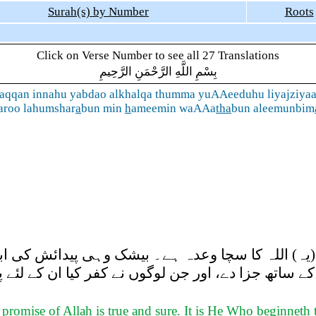
Surah(s) by Number
Roots
Click on Verse Number to see all 27 Translations
بِسْمِ اللَّهِ الرَّحْمَنِ الرَّحِيمِ
aqqan innahu yabdao alkhalqa thumma yuAAeeduhu liyajziyaa
aroo lahumshar
a
bun min
h
ameemin waAAa
tha
bun aleemunbim
 اللہ کا سچا وعدہ ہے۔ بیشک وہی پیدائش کی ابتداء
ے ساتھ جزا دے، اور جن لوگوں نے کفر کیا ان کے لئے پی
promise of Allah is true and sure. It is He Who beginneth t