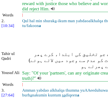
reward with justice those who believe and work
did reject Him.
Words
|
2.
Qul hal min shurak
a
-ikum man yabdaoalkhalqa t
[10:34]
tu/fakoon
a
Tahir ul
 جو تخلیق کی ابتداء کرے پھر
Qadri
(کو عدم سے وجود میں لاتے ہوئے
ے پھرتے ہو
Yousuf Ali
Say: "Of your 'partners', can any originate cre
truth)?"
Words
|
3.
Amman yabdao alkhalqa thumma yuAAeeduhuwa
[27:64]
burh
a
nakumin kuntum
sa
diqeen
a