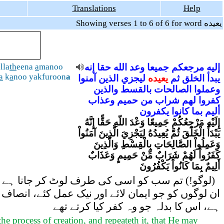
Translations
Help
Showing verses 1 to 6 of 6 for word يعيده
lla
th
eena
a
manoo
إنه
حقا
الله
وعد
جميعا
مرجعكم
إليه
a
k
a
noo yakfuroon
a
يبدأ
الخلق
ثم
يعيده
ليجزي
الذين
آمنوا
وعملوا
الصالحات
بالقسط
والذين
كفروا
لهم
شراب
من
حميم
وعذاب
أليم
بما
كانوا
يكفرون
إِلَيْهِ مَرْجِعُكُمْ جَمِيعًا وَعْدَ اللّهِ حَقًّا إِنَّهُ
يَبْدَأُ الْخَلْقَ ثُمَّ يُعِيدُهُ لِيَجْزِيَ الَّذِينَ آمَنُواْ
وَعَمِلُواْ الصَّالِحَاتِ بِالْقِسْطِ وَالَّذِينَ
كَفَرُواْ لَهُمْ شَرَابٌ مِّنْ حَمِيمٍ وَعَذَابٌ
أَلِيمٌ بِمَا كَانُواْ يَكْفُرُونَ
لوگو!) تم سب کو اسی کی طرف لوٹ کر جانا ہے (یہ)
ان لوگوں کو جو ایمان لائے اور نیک عمل کئے، انصاف ک
ہے، اس کا بدلہ جو وہ کفر کیا کرتے تھے
he process of creation, and repeateth it, that He may