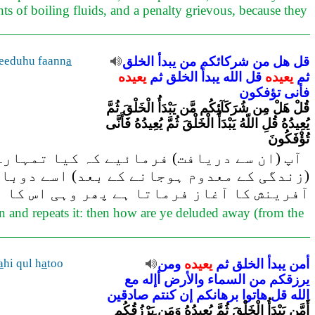
s of boiling fluids, and a penalty grievous, because they
eeduhu faann
a
الخلق
يبدأ
من
شركائكم
من
هل
قل
ثم
يعيده
قل
الله
يبدأ
الخلق
ثم
يعيده
فأنى
تؤفكون
قُلْ هَلْ مِن شُرَكَآئِكُم مَّن يَبْدَأُ الْخَلْقَ ثُمَّ
يُعِيدُهُ قُلِ اللّهُ يَبْدَأُ الْخَلْقَ ثُمَّ يُعِيدُهُ فَأَنَّى
تُؤْفَكُونَ
آپ (ان سے دریافت) فرمائیے کہ کیا تمہارے
زندگی کے معدوم ہوجانے کے بعد) اسے دوبار)
آفرینش کا آغاز فرماتا ہے پھر وہی اس کا ا
ion and repeats it: then how are ye deluded away (from the
a
hi qul h
a
too
ومن
يعيده
ثم
الخلق
يبدأ
أمن
يرزقكم
من
السماء
والأرض
أإله
مع
الله
قل
هاتوا
برهانكم
إن
كنتم
صادقين
أَمَّن يَبْدَأُ الْخَلْقَ ثُمَّ يُعِيدُهُ وَمَن يَرْزُقُكُم