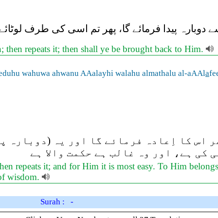
 دوبارہ پیدا فرمائے گا، پھر تم اسی کی طرف لوٹائے
n; then repeats it; then shall ye be brought back to Him.
eduhu wahuwa ahwanu AAalayhi walahu almathalu al-aAAl
a
fe
اس کا اِعادہ فرمائے گا اور یہ (دوبارہ پی
 کی ہے، اور وہ غالب ہے حکمت والا ہے
then repeats it; and for Him it is most easy. To Him belongs 
l of wisdom.
Surah : -