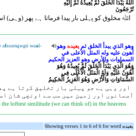
اللَّهُ يَبْدَأُ الْخَلْقَ ثُمَّ يُعِيدُهُ ثُمَّ إِلَيْهِ
تُرْجَعُونَ
اﷲ مخلوق کو پہلی بار پیدا فرماتا ہے پھر (وہی) اسے
e a
l
ssam
a
w
a
ti wa
a
l-
وهو
يعيده
ثم
الخلق
يبدأ
الذي
وهو
أهون
عليه
وله
المثل
الأعلى
في
السماوات
والأرض
وهو
العزيز
الحكيم
وَهُوَ الَّذِي يَبْدَأُ الْخَلْقَ ثُمَّ يُعِيدُهُ وَهُوَ
أَهْوَنُ عَلَيْهِ وَلَهُ الْمَثَلُ الْأَعْلَى فِي
السَّمَاوَاتِ وَالْأَرْضِ وَهُوَ الْعَزِيزُ الْحَكِيمُ
اور وہی ہے جو پہلی بار تخلیق کرتا ہے پھر 
آسمانوں اور زمین میں سب سے اونچی شان اسی
the loftiest similitude (we can think of) in the heavens
Showing verses 1 to 6 of 6 for word يعيده