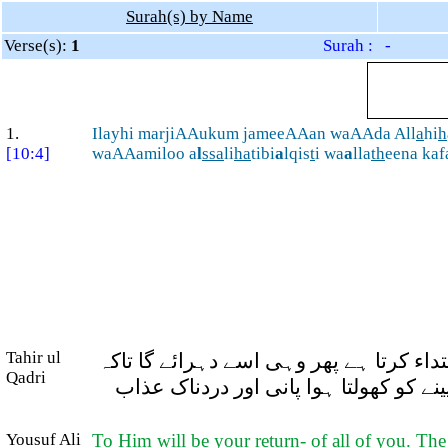
Surah(s) by Name
Verse(s):
1
Surah : -
1.
Ilayhi marjiAAukum jameeAAan waAAda All
a
hi
h
[10:4]
waAAamiloo a
l
ssa
li
ha
tibi
a
lqis
t
i wa
a
lla
th
eena kaf
Tahir ul
( کرتا ہے پھر وہی اسے دہرائے گا تاکہ
Qadri
نے کو کھولتا ہوا پانی اور دردناک عذاب
Yousuf Ali
To Him will be your return- of all of you. The 