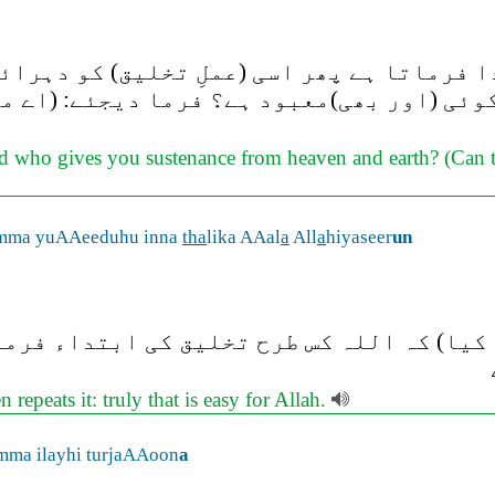
 فرماتا ہے پھر اسی (عملِ تخلیق) کو دہرائ
وئی (اور بھی)معبود ہے؟ فرما دیجئے: (اے مش
and who gives you sustenance from heaven and earth? (Can 
umma yuAAeeduhu inna
tha
lika AAal
a
All
a
hiyaseer
un
یا) کہ اللہ کس طرح تخلیق کی ابتداء فرمات
 repeats it: truly that is easy for Allah.
ma ilayhi turjaAAoon
a